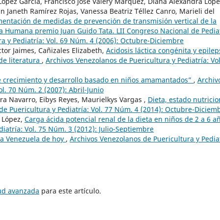
 López García, Francisco José Valery Márquez, Diana Alexandra Lóp
 Janeth Ramírez Rojas, Vanessa Beatriz Téllez Canro, Marieli del
mentación de medidas de prevención de transmisión vertical de la
ia Humana premio Juan Guido Tata. LII Congreso Nacional de Pedia
a y Pediatría: Vol. 69 Núm. 4 (2006): Octubre-Diciembre
ctor Jaimes, Cañizales Elizabeth,
Acidosis láctica congénita y epilep
de literatura
,
Archivos Venezolanos de Puericultura y Pediatría: Vol
 crecimiento y desarrollo basado en niños amamantados”
,
Archiv
l. 70 Núm. 2 (2007): Abril-Junio
ra Navarro, Eibys Reyes, Maurielkys Vargas ,
Dieta, estado nutricio
e Puericultura y Pediatría: Vol. 77 Núm. 4 (2014): Octubre-Diciem
e López,
Carga ácida potencial renal de la dieta en niños de 2 a 6 
iatría: Vol. 75 Núm. 3 (2012): Julio-Septiembre
 la Venezuela de hoy
,
Archivos Venezolanos de Puericultura y Pediat
tud avanzada
para este artículo.