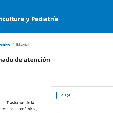
cultura y Pediatría
tiembre
/
Editorial
mado de atención
PDF
nal, Trastornos de la
tores Socioeconómicos,