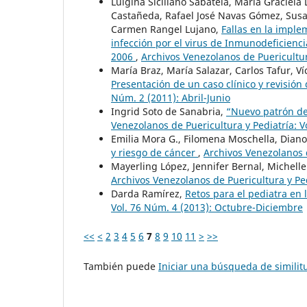
Luigina Siciliano Sabatela, Maria Graciela
Castañeda, Rafael José Navas Gómez, Susan
Carmen Rangel Lujano,
Fallas en la imple
infección por el virus de Inmunodeficienc
2006
,
Archivos Venezolanos de Puericultur
María Braz, María Salazar, Carlos Tafur, Ví
Presentación de un caso clínico y revisión 
Núm. 2 (2011): Abril-Junio
Ingrid Soto de Sanabria,
“Nuevo patrón de
Venezolanos de Puericultura y Pediatría: Vo
Emilia Mora G., Filomena Moschella, Diano
y riesgo de cáncer
,
Archivos Venezolanos d
Mayerling López, Jennifer Bernal, Michell
Archivos Venezolanos de Puericultura y Ped
Darda Ramírez,
Retos para el pediatra en
Vol. 76 Núm. 4 (2013): Octubre-Diciembre
<<
<
2
3
4
5
6
7
8
9
10
11
>
>>
También puede
Iniciar una búsqueda de simili