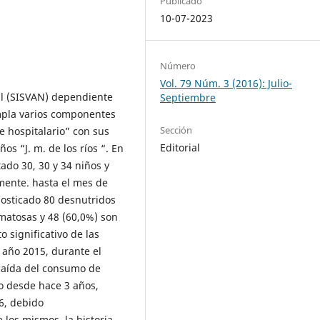
Publicado
10-07-2023
Número
Vol. 79 Núm. 3 (2016): Julio-
nal (SISVAN) dependiente
Septiembre
empla varios componentes
Sección
ve hospitalario” con sus
Editorial
ños “J. m. de los ríos “. En
ado 30, 30 y 34 niños y
mente. hasta el mes de
osticado 80 desnutridos
matosas y 48 (60,0%) son
 significativo de las
año 2015, durante el
 caída del consumo de
o desde hace 3 años,
6, debido
 los mismos. la historia