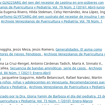
y GLN223ARG del gen del receptor de Leptina en pre-púberes con
anos de Puericultura y Pediatría: Vol. 79 Núm. 2 (2016): Abril-Junio
ía Eugenia Rivero, Hilda Stekman, Celsy Hernández, Ana López, In
orfismo GLY972ARG del gen sustrato del receptor de insulina 1 en
,
Archivos Venezolanos de Puericultura y Pediatría: Vol. 78 Núm. 1
amogglia, Jesús Meza, Jesús Romero,
Generalidades. El asma como
ctores de riesgo. Fenotipos
,
Archivos Venezolanos de Puericultura 
o
na La Cruz-Rengel, Antonio Cárdenas Tadich, María A. Sinnato V.,
Callea,
Secuencia de bandas amnióticas, serie de casos
,
Archivos
ol. 84 Núm. 1 (2021): Enero-Abril
., Jacqueline Izaguirre, Adelfa Betancourt, Rafael Narváez, Martin
 niños, niñas y adolescentes en Venezuela. Recomendaciones par
ltura y Pediatría
,
Archivos Venezolanos de Puericultura y Pediatrí
iado por la Dra. Gloria Yamín de Barboza el día del pediatra. 23 d
ericultura y Pediatría: Vol. 73 Núm. 1 (2010): Enero-Marzo