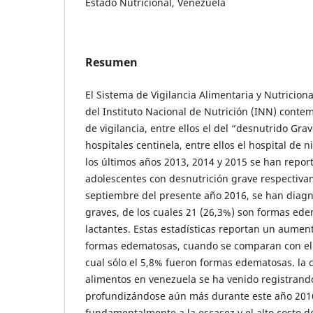
Estado Nutricional, Venezuela
Resumen
El Sistema de Vigilancia Alimentaria y Nutricio
del Instituto Nacional de Nutrición (INN) cont
de vigilancia, entre ellos el del “desnutrido Gra
hospitales centinela, entre ellos el hospital de ni
los últimos años 2013, 2014 y 2015 se han report
adolescentes con desnutrición grave respectiva
septiembre del presente año 2016, se han diagn
graves, de los cuales 21 (26,3%) son formas ede
lactantes. Estas estadísticas reportan un aumento
formas edematosas, cuando se comparan con el 
cual sólo el 5,8% fueron formas edematosas. la
alimentos en venezuela se ha venido registrand
profundizándose aún más durante este año 201
fundamentalmente a la escasez y el alto costo de