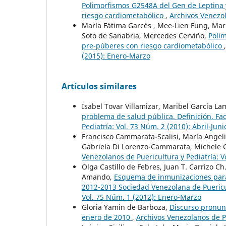
Polimorfismos G2548A del Gen de Leptina 
riesgo cardiometabólico
,
Archivos Venezol
María Fátima Garcés , Mee-Lien Fung, Mar
Soto de Sanabria, Mercedes Cerviño,
Polim
pre-púberes con riesgo cardiometabólico
(2015): Enero-Marzo
Artículos similares
Isabel Tovar Villamizar, Maribel García L
problema de salud pública. Definición. Fa
Pediatría: Vol. 73 Núm. 2 (2010): Abril-Juni
Francisco Cammarata-Scalisi, María Angeli
Gabriela Di Lorenzo-Cammarata, Michele 
Venezolanos de Puericultura y Pediatría: V
Olga Castillo de Febres, Juan T. Carrizo Ch
Amando,
Esquema de inmunizaciones para
2012-2013 Sociedad Venezolana de Puericu
Vol. 75 Núm. 1 (2012): Enero-Marzo
Gloria Yamin de Barboza,
Discurso pronunc
enero de 2010
,
Archivos Venezolanos de Pu