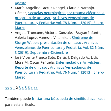
Agosto
María Angelina Lacruz Rengel, Claudia Naranjo-
Gómez,
Secuelas neurológicas por trauma eléctrico. A
propósito de un caso
,
Archivos Venezolanos de
Puericultura y Pediatría: Vol. 78 Núm. 1 (2015): Enero-
Marzo
Angela Troncone, Victoria Gonzalez, Brayan Infante,
Valeria Lopez, Vanessa Villamizar,
Síndrome de
Sturge-Weber: presentación de un caso
,
Archivos
Venezolanos de Puericultura y Pediatría: Vol. 82 Núm.
3 (2019): Septiembre-Diciembre
José Vicente Franco Soto, Deivis J. Delgado A., Lidiz
Mora M, Oscar Peñuela,
Enfermedad de Finkelstein.
Reporte de un caso
,
Archivos Venezolanos de
Puericultura y Pediatría: Vol. 76 Núm. 1 (2013): Enero-
Marzo
<<
<
1
2
3
4
5
6
>
>>
También puede
Iniciar una búsqueda de similitud avanzada
para este artículo.