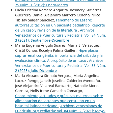
75 Núm. 1 (2012): Enero-Marzo
Lucia Cristina Romero Angarita, Rosmery Gutiérrez
Guerrero, Daniel Alejandro Marrero Cedeño, Nilce
Tibisay Salgar Sánchez,
Fenómeno de Lázaro:
autorresucitación en un paciente pediátrico. Reporte
de un caso y revisión de la literatura
,
Archivos
Venezolanos de Puericultura y Pediatría: Vol. 84 Núm.
3 (2021): Septiembre-Diciembre
María Eugenia Ángulo Suarez, María E. Velásquez,
Cristil Ochoa, Rocelyn Palma Guillén,
Hiperplasia
suprarrenal congénita: importancia del cribado y la
evaluación clínica. A propósito de un caso
,
Archivos
Venezolanos de Puericultura y Pediatría: Vol. 88 Núm.
2 (2025): Julio-Diciembre
María Alexandra Sinnato Vergara, María Angelina
Lacruz-Renge, Janeth Josefina Calderón Avendaño,
José Alejandro Villareal Barazarte, Nathalie Moret
Garnica, Nolis Irene Camacho Camargo,
Conocimiento, actitudes y prácticas maternas sobre
alimentación de lactantes que consultan en un
hospital latinoamericano
,
Archivos Venezolanos de
Puericultura y Pediatría: Vol. 84 Núm. 2 (2021): Mayo-