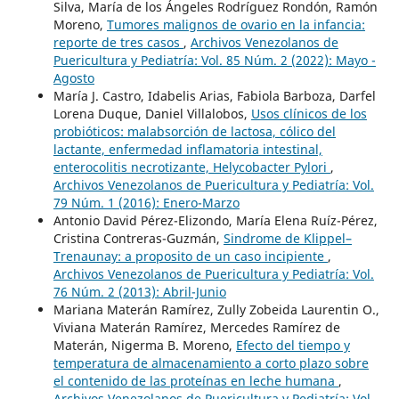
Silva, María de los Ángeles Rodríguez Rondón, Ramón
Moreno,
Tumores malignos de ovario en la infancia:
reporte de tres casos
,
Archivos Venezolanos de
Puericultura y Pediatría: Vol. 85 Núm. 2 (2022): Mayo -
Agosto
María J. Castro, Idabelis Arias, Fabiola Barboza, Darfel
Lorena Duque, Daniel Villalobos,
Usos clínicos de los
probióticos: malabsorción de lactosa, cólico del
lactante, enfermedad inflamatoria intestinal,
enterocolitis necrotizante, Helycobacter Pylori
,
Archivos Venezolanos de Puericultura y Pediatría: Vol.
79 Núm. 1 (2016): Enero-Marzo
Antonio David Pérez-Elizondo, María Elena Ruíz-Pérez,
Cristina Contreras-Guzmán,
Sindrome de Klippel–
Trenaunay: a proposito de un caso incipiente
,
Archivos Venezolanos de Puericultura y Pediatría: Vol.
76 Núm. 2 (2013): Abril-Junio
Mariana Materán Ramírez, Zully Zobeida Laurentin O.,
Viviana Materán Ramírez, Mercedes Ramírez de
Materán, Nigerma B. Moreno,
Efecto del tiempo y
temperatura de almacenamiento a corto plazo sobre
el contenido de las proteínas en leche humana
,
Archivos Venezolanos de Puericultura y Pediatría: Vol.