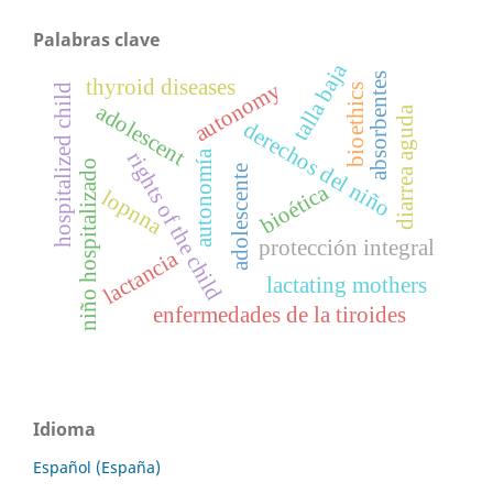
Palabras clave
talla baja
absorbentes
thyroid diseases
autonomy
hospitalized child
bioethics
adolescent
diarrea aguda
derechos del niño
autonomía
rights of the child
niño hospitalizado
adolescente
bioética
lopnna
protección integral
lactancia
lactating mothers
enfermedades de la tiroides
Idioma
Español (España)