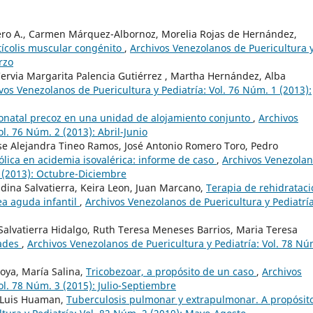
ero A., Carmen Márquez-Albornoz, Morelia Rojas de Hernández,
ortícolis muscular congénito
,
Archivos Venezolanos de Puericultura 
rzo
ervia Margarita Palencia Gutiérrez , Martha Hernández, Alba
vos Venezolanos de Puericultura y Pediatría: Vol. 76 Núm. 1 (2013):
onatal precoz en una unidad de alojamiento conjunto
,
Archivos
l. 76 Núm. 2 (2013): Abril-Junio
se Alejandra Tineo Ramos, José Antonio Romero Toro, Pedro
lica en acidemia isovalérica: informe de caso
,
Archivos Venezola
4 (2013): Octubre-Diciembre
ina Salvatierra, Keira Leon, Juan Marcano,
Terapia de rehidratac
ea aguda infantil
,
Archivos Venezolanos de Puericultura y Pediatría
Salvatierra Hidalgo, Ruth Teresa Meneses Barrios, Maria Teresa
dades
,
Archivos Venezolanos de Puericultura y Pediatría: Vol. 78 Nú
oya, María Salina,
Tricobezoar, a propósito de un caso
,
Archivos
ol. 78 Núm. 3 (2015): Julio-Septiembre
, Luis Huaman,
Tuberculosis pulmonar y extrapulmonar. A propósit