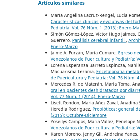
Artículos similares
María Angelina Lacruz-Rengel, Lucia Rom
Características clínicas y evolutivas del t
Pediatría: Vol. 76 Núm. 1 (2013): Enero-Ma
Simón Gómez-López, Víctor Hugo Jaimes, C
Guerrero,
Parálisis cerebral infantil
,
Archi
Enero-Marzo
Jaime A. Furzán, María Cumare,
Egreso ne
Venezolanos de Puericultura y Pediatría: Vo
Lorena Esperanza Barreto Espinoza, Nahil
Macuarisma Lezama,
Encefalopatía metabó
de Puericultura y Pediatría: Vol. 76 Núm. 
Mercedes R. de Materán, Maria Toma, Anad
oral en pacientes deshidratados por diarr
Vol. 77 Núm. 1 (2014): Enero-Marzo
Lisett Rondon, Maria Añez Zaval, Anadina 
Heredia Rodriguez,
Probióticos: generali
(2015): Octubre-Diciembre
Yoseilys Campos, María Vallez, Penélope N
Venezolanos de Puericultura y Pediatría: V
Karen Moreno, Jenny Gil, Andreina Yanes