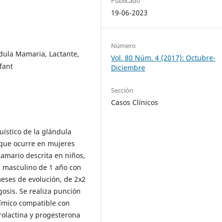
Publicado
19-06-2023
Número
dula Mamaria, Lactante,
Vol. 80 Núm. 4 (2017): Octubre-
fant
Diciembre
Sección
Casos Clínicos
ístico de la glándula
 que ocurre en mujeres
amario descrita en niños,
a masculino de 1 año con
ses de evolución, de 2x2
gosis. Se realiza punción
uímico compatible con
rolactina y progesterona