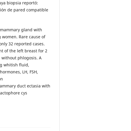
uya biopsia reportó:
ción de pared compatible
he mammary gland with
ing women. Rare cause of
only 32 reported cases.
 of the left breast for 2
 without phlogosis. A
 whitish fluid,
d hormones, LH, FSH,
on
Mammary duct ectasia with
lactophore cys