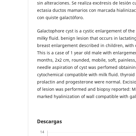
sin alteraciones. Se realiza excéresis de lesión c
ectasia ductos mamarios con marcada hialiniza
con quiste galactóforo.
Galactophore cyst is a cystic enlargement of t
milky fluid. benign lesion that occurs in lactat
breast enlargement described in children, with 
This is a case of 1 year old male with enlargement
months, 2x2 cm, rounded, mobile, soft, painless,
needle aspiration of cyst was perfomed obtaining
cytochemical compatible with milk fluid. thyroi
prolactin and progesterone were normal. Excisi
of lesion was performed and biopsy reported: 
marked hyalinization of wall compatible with ga
Descargas