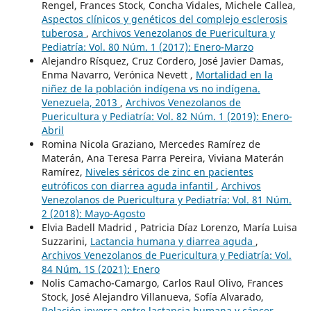
Rengel, Frances Stock, Concha Vidales, Michele Callea,
Aspectos clínicos y genéticos del complejo esclerosis
tuberosa
,
Archivos Venezolanos de Puericultura y
Pediatría: Vol. 80 Núm. 1 (2017): Enero-Marzo
Alejandro Rísquez, Cruz Cordero, José Javier Damas,
Enma Navarro, Verónica Nevett ,
Mortalidad en la
niñez de la población indígena vs no indígena.
Venezuela, 2013
,
Archivos Venezolanos de
Puericultura y Pediatría: Vol. 82 Núm. 1 (2019): Enero-
Abril
Romina Nicola Graziano, Mercedes Ramírez de
Materán, Ana Teresa Parra Pereira, Viviana Materán
Ramírez,
Niveles séricos de zinc en pacientes
eutróficos con diarrea aguda infantil
,
Archivos
Venezolanos de Puericultura y Pediatría: Vol. 81 Núm.
2 (2018): Mayo-Agosto
Elvia Badell Madrid , Patricia Díaz Lorenzo, María Luisa
Suzzarini,
Lactancia humana y diarrea aguda
,
Archivos Venezolanos de Puericultura y Pediatría: Vol.
84 Núm. 1S (2021): Enero
Nolis Camacho-Camargo, Carlos Raul Olivo, Frances
Stock, José Alejandro Villanueva, Sofía Alvarado,
Relación inversa entre lactancia humana y cáncer