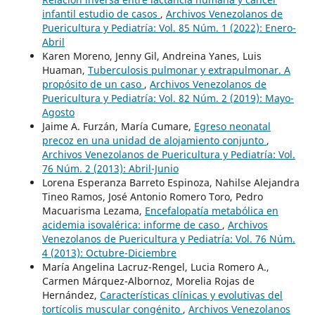
infantil estudio de casos
,
Archivos Venezolanos de
Puericultura y Pediatría: Vol. 85 Núm. 1 (2022): Enero-
Abril
Karen Moreno, Jenny Gil, Andreina Yanes, Luis
Huaman,
Tuberculosis pulmonar y extrapulmonar. A
propósito de un caso
,
Archivos Venezolanos de
Puericultura y Pediatría: Vol. 82 Núm. 2 (2019): Mayo-
Agosto
Jaime A. Furzán, María Cumare,
Egreso neonatal
precoz en una unidad de alojamiento conjunto
,
Archivos Venezolanos de Puericultura y Pediatría: Vol.
76 Núm. 2 (2013): Abril-Junio
Lorena Esperanza Barreto Espinoza, Nahilse Alejandra
Tineo Ramos, José Antonio Romero Toro, Pedro
Macuarisma Lezama,
Encefalopatía metabólica en
acidemia isovalérica: informe de caso
,
Archivos
Venezolanos de Puericultura y Pediatría: Vol. 76 Núm.
4 (2013): Octubre-Diciembre
María Angelina Lacruz-Rengel, Lucia Romero A.,
Carmen Márquez-Albornoz, Morelia Rojas de
Hernández,
Características clínicas y evolutivas del
tortícolis muscular congénito
,
Archivos Venezolanos