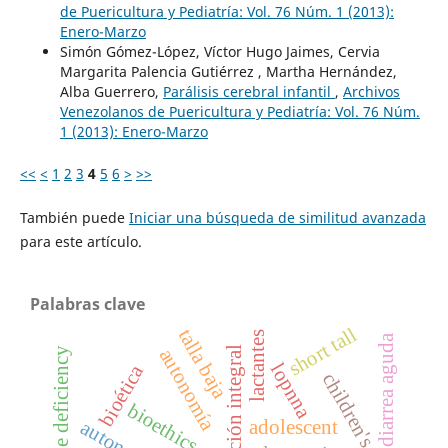
de Puericultura y Pediatría: Vol. 76 Núm. 1 (2013):
Enero-Marzo
Simón Gómez-López, Víctor Hugo Jaimes, Cervia
Margarita Palencia Gutiérrez , Martha Hernández,
Alba Guerrero,
Parálisis cerebral infantil
,
Archivos
Venezolanos de Puericultura y Pediatría: Vol. 76 Núm.
1 (2013): Enero-Marzo
<<
<
1
2
3
4
5
6
>
>>
También puede
Iniciar una búsqueda de similitud avanzada
para este artículo.
Palabras clave
short tall
talla baja
lactantes
diarrea aguda
protección integral
autonomía
iodine deficiency
lopnna
bioética
children's rights
bioethics
adolescent
autonomy