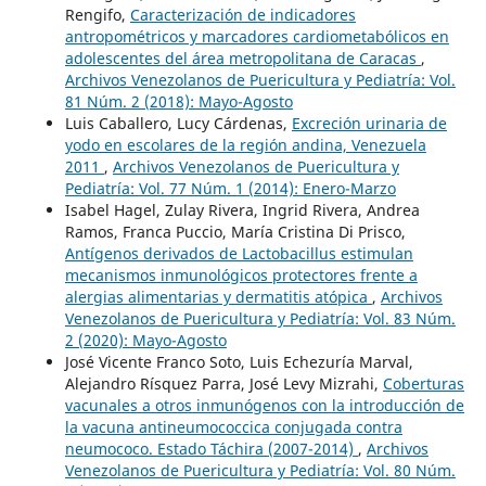
Rengifo,
Caracterización de indicadores
antropométricos y marcadores cardiometabólicos en
adolescentes del área metropolitana de Caracas
,
Archivos Venezolanos de Puericultura y Pediatría: Vol.
81 Núm. 2 (2018): Mayo-Agosto
Luis Caballero, Lucy Cárdenas,
Excreción urinaria de
yodo en escolares de la región andina, Venezuela
2011
,
Archivos Venezolanos de Puericultura y
Pediatría: Vol. 77 Núm. 1 (2014): Enero-Marzo
Isabel Hagel, Zulay Rivera, Ingrid Rivera, Andrea
Ramos, Franca Puccio, María Cristina Di Prisco,
Antígenos derivados de Lactobacillus estimulan
mecanismos inmunológicos protectores frente a
alergias alimentarias y dermatitis atópica
,
Archivos
Venezolanos de Puericultura y Pediatría: Vol. 83 Núm.
2 (2020): Mayo-Agosto
José Vicente Franco Soto, Luis Echezuría Marval,
Alejandro Rísquez Parra, José Levy Mizrahi,
Coberturas
vacunales a otros inmunógenos con la introducción de
la vacuna antineumococcica conjugada contra
neumococo. Estado Táchira (2007-2014)
,
Archivos
Venezolanos de Puericultura y Pediatría: Vol. 80 Núm.