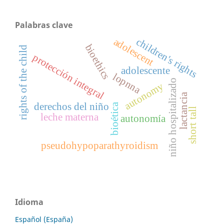
Palabras clave
children's rights
adolescent
bioethics
rights of the child
protección integral
adolescente
lopnna
niño hospitalizado
autonomy
lactancia
derechos del niño
bioética
short tall
leche materna
autonomía
pseudohypoparathyroidism
Idioma
Español (España)