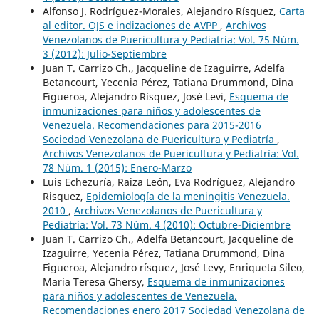
Alfonso J. Rodríguez-Morales, Alejandro Rísquez,
Carta
al editor. OJS e indizaciones de AVPP
,
Archivos
Venezolanos de Puericultura y Pediatría: Vol. 75 Núm.
3 (2012): Julio-Septiembre
Juan T. Carrizo Ch., Jacqueline de Izaguirre, Adelfa
Betancourt, Yecenia Pérez, Tatiana Drummond, Dina
Figueroa, Alejandro Rísquez, José Levi,
Esquema de
inmunizaciones para niños y adolescentes de
Venezuela. Recomendaciones para 2015-2016
Sociedad Venezolana de Puericultura y Pediatría
,
Archivos Venezolanos de Puericultura y Pediatría: Vol.
78 Núm. 1 (2015): Enero-Marzo
Luis Echezuría, Raiza León, Eva Rodríguez, Alejandro
Risquez,
Epidemiología de la meningitis Venezuela.
2010
,
Archivos Venezolanos de Puericultura y
Pediatría: Vol. 73 Núm. 4 (2010): Octubre-Diciembre
Juan T. Carrizo Ch., Adelfa Betancourt, Jacqueline de
Izaguirre, Yecenia Pérez, Tatiana Drummond, Dina
Figueroa, Alejandro rísquez, José Levy, Enriqueta Sileo,
María Teresa Ghersy,
Esquema de inmunizaciones
para niños y adolescentes de Venezuela.
Recomendaciones enero 2017 Sociedad Venezolana de