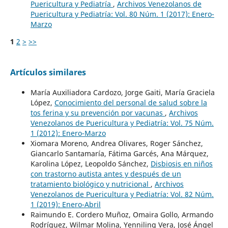
Puericultura y Pediatría
,
Archivos Venezolanos de
Puericultura y Pediatría: Vol. 80 Núm. 1 (2017): Enero-
Marzo
1
2
>
>>
Artículos similares
María Auxiliadora Cardozo, Jorge Gaiti, María Graciela
López,
Conocimiento del personal de salud sobre la
tos ferina y su prevención por vacunas
,
Archivos
Venezolanos de Puericultura y Pediatría: Vol. 75 Núm.
1 (2012): Enero-Marzo
Xiomara Moreno, Andrea Olivares, Roger Sánchez,
Giancarlo Santamaría, Fátima Garcés, Ana Márquez,
Karolina López, Leopoldo Sánchez,
Disbiosis en niños
con trastorno autista antes y después de un
tratamiento biológico y nutricional
,
Archivos
Venezolanos de Puericultura y Pediatría: Vol. 82 Núm.
1 (2019): Enero-Abril
Raimundo E. Cordero Muñoz, Omaira Gollo, Armando
Rodríguez, Wilmar Molina, Yenniling Vera, José Ángel