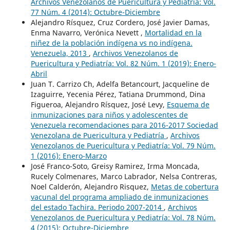
Archivos Venezolanos de Puericultura y Pediatría: Vol.
77 Núm. 4 (2014): Octubre-Diciembre
Alejandro Rísquez, Cruz Cordero, José Javier Damas,
Enma Navarro, Verónica Nevett ,
Mortalidad en la
niñez de la población indígena vs no indígena.
Venezuela, 2013
,
Archivos Venezolanos de
Puericultura y Pediatría: Vol. 82 Núm. 1 (2019): Enero-
Abril
Juan T. Carrizo Ch, Adelfa Betancourt, Jacqueline de
Izaguirre, Yecenia Pérez, Tatiana Drummond, Dina
Figueroa, Alejandro Rísquez, José Levy,
Esquema de
inmunizaciones para niños y adolescentes de
Venezuela recomendaciones para 2016-2017 Sociedad
Venezolana de Puericultura y Pediatría
,
Archivos
Venezolanos de Puericultura y Pediatría: Vol. 79 Núm.
1 (2016): Enero-Marzo
José Franco-Soto, Greisy Ramirez, Irma Moncada,
Rucely Colmenares, Marco Labrador, Nelsa Contreras,
Noel Calderón, Alejandro Risquez,
Metas de cobertura
vacunal del programa ampliado de inmunizaciones
del estado Tachira. Periodo 2007-2014
,
Archivos
Venezolanos de Puericultura y Pediatría: Vol. 78 Núm.
4 (2015): Octubre-Diciembre