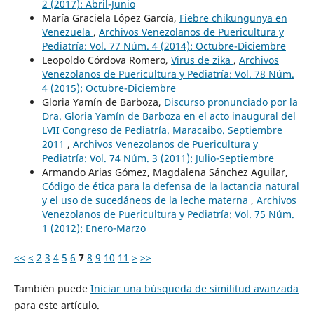
2 (2017): Abril-Junio
María Graciela López García,
Fiebre chikungunya en
Venezuela
,
Archivos Venezolanos de Puericultura y
Pediatría: Vol. 77 Núm. 4 (2014): Octubre-Diciembre
Leopoldo Córdova Romero,
Virus de zika
,
Archivos
Venezolanos de Puericultura y Pediatría: Vol. 78 Núm.
4 (2015): Octubre-Diciembre
Gloria Yamín de Barboza,
Discurso pronunciado por la
Dra. Gloria Yamín de Barboza en el acto inaugural del
LVII Congreso de Pediatría. Maracaibo. Septiembre
2011
,
Archivos Venezolanos de Puericultura y
Pediatría: Vol. 74 Núm. 3 (2011): Julio-Septiembre
Armando Arias Gómez, Magdalena Sánchez Aguilar,
Código de ética para la defensa de la lactancia natural
y el uso de sucedáneos de la leche materna
,
Archivos
Venezolanos de Puericultura y Pediatría: Vol. 75 Núm.
1 (2012): Enero-Marzo
<<
<
2
3
4
5
6
7
8
9
10
11
>
>>
También puede
Iniciar una búsqueda de similitud avanzada
para este artículo.