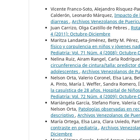
Vicente Franco-Soto, Alejandro Rísquez-Pa
Calderón, Leonardo Márquez,
Impacto de l
diarreas
,
Archivos Venezolanos de Puericul
Juan Carrizo, Olga Castillo de Febres ,
Rot
4 (2011): Octubre-Diciembre
Maritza Landaeta-Jiménez, Betty M. Pérez
físico y corpulencia en niños y jóvenes n
Pediatría: Vol. 71 Núm. 4 (2008): Octubre
Nelina Ruiz, Airam Rangel, Carla Rodríguez
circunferencia de cintura/talla: predictor
adolescentes
,
Archivos Venezolanos de Pue
Nelson Orta, Valerio Coronel, Elsa Lara, Be
A. Pinto, María I. Weffer, Sandra Romero, 
la casuística de 28 años. Hospital de Niño
Pediatría: Vol. 72 Núm. 4 (2009): Octubre
Mariángela García, Stefano Fiore, Valeria
Nelson Orta,
Patologías observadas en rec
descriptivo
,
Archivos Venezolanos de Pueri
María Ortega, Elsa Lara, Clara Uviedo, P
contraste en pediatría
,
Archivos Venezolan
Diciembre