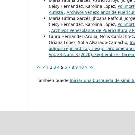
María Fátima Garcés, Astrid Arroyo, Jorge 
Celsy Hernández, Karolina López,
Polimorf
Autista
,
Archivos Venezolanos de Puericult
María Fátima Garcés, Jhoana Raffoul, Jorg
Celsy Hernández, Karolina López,
Polimorf
,
Archivos Venezolanos de Puericultura y P
Laura Hernández-Ardila, Nolis Camacho-Cam
Oriana López, Sofía Alvarado-Camacho,
In
adiposo epicárdico y riesgo cardiometaból
Vol. 83 Núm. 3 (2020): Septiembre - Dicie
<<
<
1
2
3
4
5
6
7
8
9
10
>
>>
También puede
Iniciar una búsqueda de simili