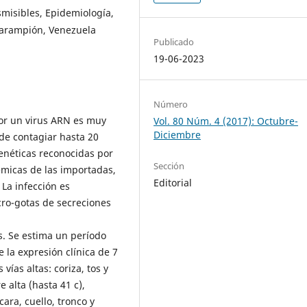
isibles, Epidemiología,
sarampión, Venezuela
Publicado
19-06-2023
Número
or un virus ARN es muy
Vol. 80 Núm. 4 (2017): Octubre-
Diciembre
de contagiar hasta 20
enéticas reconocidas por
Sección
émicas de las importadas,
Editorial
 La infección es
cro-gotas de secreciones
s. Se estima un período
 la expresión clínica de 7
 vías altas: coriza, tos y
e alta (hasta 41 c),
ara, cuello, tronco y