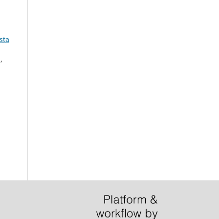
sta
,