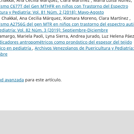
Chakkal, Ana Cecilia Márquez, Clara Martínez , María Luisa Núñez,
ismo C677T del Gen MTHFR en niños con Trastorno del Espectro
ura y Pediatría: Vol. 81 Núm. 2 (2018): Mayo-Agosto
e Chakkal, Ana Cecilia Márquez, Xiomara Moreno, Clara Martínez ,
ismo A2756G del gen MTR en niños con trastorno del espectro auti
ediatría: Vol. 82 Núm. 3 (2019): Septiembre-Diciembre
argo, Mariela Paoli, Lyna Sierra, Andrea Jurado, Luz Helena Páez
dicadores antropométricos como pronóstico del espesor del tejido
ico en pediatría
,
Archivos Venezolanos de Puericultura y Pediatría:
mbre
tud avanzada
para este artículo.