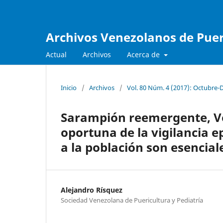
Archivos Venezolanos de Pueri
Actual
Archivos
Acerca de
Inicio
/
Archivos
/
Vol. 80 Núm. 4 (2017): Octubre-
Sarampión reemergente, Ven
oportuna de la vigilancia 
a la población son esencial
Alejandro Rísquez
Sociedad Venezolana de Puericultura y Pediatría