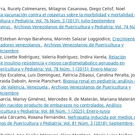
rra, Rucely Colmenares, Milagros Casanova, Diego Celisf, Noel
a vacunación contra el rotavirus sobre la morbilidad y mortalidad
tura y Pediatría: Vol. 76 Núm. 3 (2013): Julio-Septiembre
avirus
,
Archivos Venezolanos de Puericultura y Pediatría: Vol. 74 N
, Esteban Arroyo Barahona, Marinés Salazar Loggiodice,
Crecimient
adadores venezolanos
,
Archivos Venezolanos de Puericultura y
-Diciembre
, Lisette Rodríguez, Valeria Rodríguez, Indira Varela,
Relación
 de insulino-resistencia y riesgo cardiometabolico agrupado en
ricultura y Pediatría: Vol. 78 Núm. 1 (2015): Enero-Marzo
tlys Escalona, Luis Domínguez, Patricia Zibaoui, Carolina Peralta, J
Íraida Daboín, Annie Planchart,
Biopsia renal en pediatría: análisis
s de Valencia. Venezuela
,
Archivos Venezolanos de Puericultura y
-Diciembre
 García, Marivy Giménez, Mercedes R. de Materán, Mariana Materán
ién nacidos producto de embarazos no controlados. Análisis
cultura y Pediatría: Vol. 88 Núm. 1 (2025): Enero-Junio
amela Cárcamo, Roxana Fernández,
Nefropatía inducida por medios 
os de Puericultura y Pediatría: Vol. 81 Núm. 3 (2018): Septiembre-