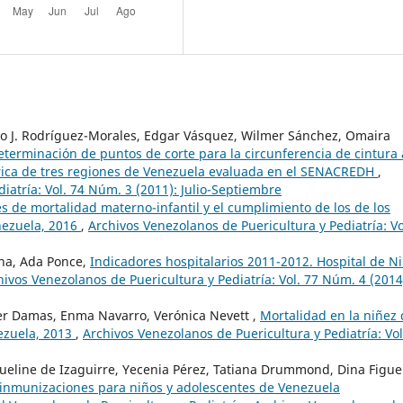
onso J. Rodríguez-Morales, Edgar Vásquez, Wilmer Sánchez, Omaira
eterminación de puntos de corte para la circunferencia de cintura 
rica de tres regiones de Venezuela evaluada en el SENACREDH
,
iatría: Vol. 74 Núm. 3 (2011): Julio-Septiembre
s de mortalidad materno-infantil y el cumplimiento de los de los
enezuela, 2016
,
Archivos Venezolanos de Puericultura y Pediatría: Vo
na, Ada Ponce,
Indicadores hospitalarios 2011-2012. Hospital de N
hivos Venezolanos de Puericultura y Pediatría: Vol. 77 Núm. 4 (2014
ier Damas, Enma Navarro, Verónica Nevett ,
Mortalidad en la niñez
nezuela, 2013
,
Archivos Venezolanos de Puericultura y Pediatría: Vol
cqueline de Izaguirre, Yecenia Pérez, Tatiana Drummond, Dina Figue
nmunizaciones para niños y adolescentes de Venezuela