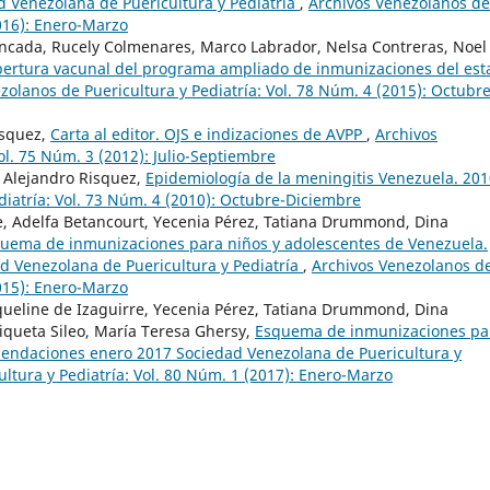
 Venezolana de Puericultura y Pediatría
,
Archivos Venezolanos de
2016): Enero-Marzo
oncada, Rucely Colmenares, Marco Labrador, Nelsa Contreras, Noel
ertura vacunal del programa ampliado de inmunizaciones del est
zolanos de Puericultura y Pediatría: Vol. 78 Núm. 4 (2015): Octubre
ísquez,
Carta al editor. OJS e indizaciones de AVPP
,
Archivos
ol. 75 Núm. 3 (2012): Julio-Septiembre
, Alejandro Risquez,
Epidemiología de la meningitis Venezuela. 20
diatría: Vol. 73 Núm. 4 (2010): Octubre-Diciembre
rre, Adelfa Betancourt, Yecenia Pérez, Tatiana Drummond, Dina
uema de inmunizaciones para niños y adolescentes de Venezuela.
 Venezolana de Puericultura y Pediatría
,
Archivos Venezolanos d
2015): Enero-Marzo
acqueline de Izaguirre, Yecenia Pérez, Tatiana Drummond, Dina
riqueta Sileo, María Teresa Ghersy,
Esquema de inmunizaciones pa
mendaciones enero 2017 Sociedad Venezolana de Puericultura y
ltura y Pediatría: Vol. 80 Núm. 1 (2017): Enero-Marzo