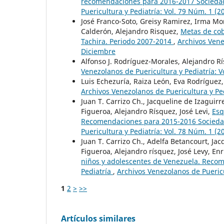
recomendaciones para 2016-2017 Sociedad
Puericultura y Pediatría: Vol. 79 Núm. 1 (
José Franco-Soto, Greisy Ramirez, Irma M
Calderón, Alejandro Risquez,
Metas de cob
Tachira. Periodo 2007-2014
,
Archivos Vene
Diciembre
Alfonso J. Rodríguez-Morales, Alejandro R
Venezolanos de Puericultura y Pediatría: V
Luis Echezuría, Raiza León, Eva Rodríguez
Archivos Venezolanos de Puericultura y Pe
Juan T. Carrizo Ch., Jacqueline de Izagui
Figueroa, Alejandro Rísquez, José Levi,
Esq
Recomendaciones para 2015-2016 Sociedad
Puericultura y Pediatría: Vol. 78 Núm. 1 (
Juan T. Carrizo Ch., Adelfa Betancourt, J
Figueroa, Alejandro rísquez, José Levy, En
niños y adolescentes de Venezuela. Reco
Pediatría
,
Archivos Venezolanos de Puericu
1
2
>
>>
Artículos similares