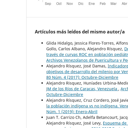
Artículos más leídos del mismo autor/a
Glida Hidalgo, Jessica Flores-Torres, Alf
Gollo, Carlos Albano, Alejandro Rísquez,
D
través de curvas ROC en población pediát
Archivos Venezolanos de Puericultura y Ped
Alejandro Rísquez, José Damas,
Indicadore
objetivos de desarrollo del milenio por V
80 Núm. 4 (2017): Octubre-Diciembre
Alejandro Risquez, Huníades Urbina-Medi
JM de los Ríos de Caracas, Venezuela
,
Arc
Octubre-Diciembre
Alejandro Rísquez, Cruz Cordero, José Jav
la población indígena vs no indígena. Ve
Núm. 1 (2019): Enero-Abril
Juan T. Carrizo Ch, Adelfa Betancourt, Ja
Alejandro Rísquez, José Levy,
Esquema de i