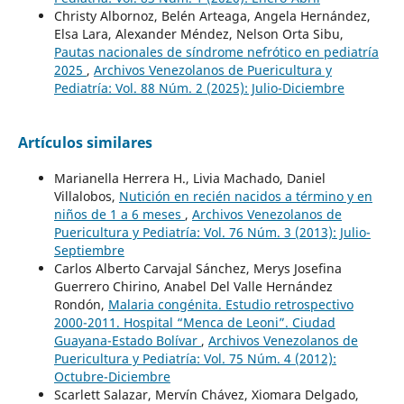
Christy Albornoz, Belén Arteaga, Angela Hernández,
Elsa Lara, Alexander Méndez, Nelson Orta Sibu,
Pautas nacionales de síndrome nefrótico en pediatría
2025
,
Archivos Venezolanos de Puericultura y
Pediatría: Vol. 88 Núm. 2 (2025): Julio-Diciembre
Artículos similares
Marianella Herrera H., Livia Machado, Daniel
Villalobos,
Nutición en recién nacidos a término y en
niños de 1 a 6 meses
,
Archivos Venezolanos de
Puericultura y Pediatría: Vol. 76 Núm. 3 (2013): Julio-
Septiembre
Carlos Alberto Carvajal Sánchez, Merys Josefina
Guerrero Chirino, Anabel Del Valle Hernández
Rondón,
Malaria congénita. Estudio retrospectivo
2000-2011. Hospital “Menca de Leoni”. Ciudad
Guayana-Estado Bolívar
,
Archivos Venezolanos de
Puericultura y Pediatría: Vol. 75 Núm. 4 (2012):
Octubre-Diciembre
Scarlett Salazar, Mervín Chávez, Xiomara Delgado,