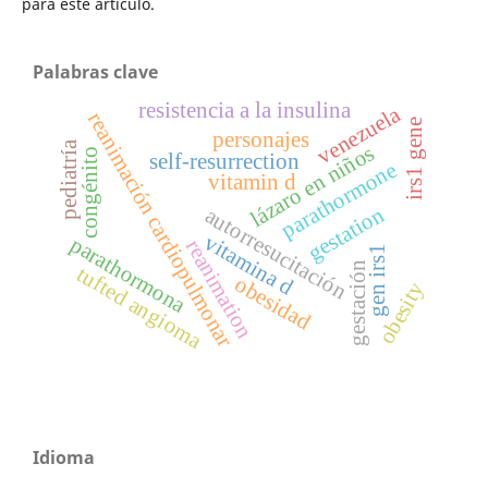
para este artículo.
Palabras clave
resistencia a la insulina
venezuela
reanimación cardiopulmonar
irs1 gene
personajes
pediatría
lázaro en niños
congénito
self-resurrection
parathormone
vitamin d
gestation
autorresucitación
vitamina d
parathormona
reanimation
gen irs1
gestación
tufted angioma
obesidad
obesity
Idioma