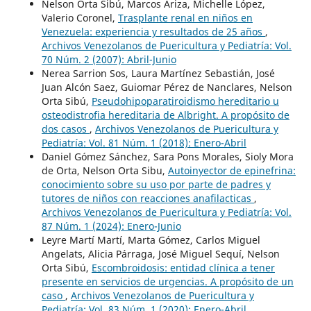
Nelson Orta Sibú, Marcos Ariza, Michelle López,
Valerio Coronel,
Trasplante renal en niños en
Venezuela: experiencia y resultados de 25 años
,
Archivos Venezolanos de Puericultura y Pediatría: Vol.
70 Núm. 2 (2007): Abril-Junio
Nerea Sarrion Sos, Laura Martínez Sebastián, José
Juan Alcón Saez, Guiomar Pérez de Nanclares, Nelson
Orta Sibú,
Pseudohipoparatiroidismo hereditario u
osteodistrofia hereditaria de Albright. A propósito de
dos casos
,
Archivos Venezolanos de Puericultura y
Pediatría: Vol. 81 Núm. 1 (2018): Enero-Abril
Daniel Gómez Sánchez, Sara Pons Morales, Sioly Mora
de Orta, Nelson Orta Sibu,
Autoinyector de epinefrina:
conocimiento sobre su uso por parte de padres y
tutores de niños con reacciones anafilacticas
,
Archivos Venezolanos de Puericultura y Pediatría: Vol.
87 Núm. 1 (2024): Enero-Junio
Leyre Martí Martí, Marta Gómez, Carlos Miguel
Angelats, Alicia Párraga, José Miguel Sequí, Nelson
Orta Sibú,
Escombroidosis: entidad clínica a tener
presente en servicios de urgencias. A propósito de un
caso
,
Archivos Venezolanos de Puericultura y
Pediatría: Vol. 83 Núm. 1 (2020): Enero-Abril