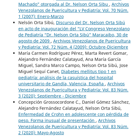
Machado” otorgada al Dr. Nelson Orta Sibu
,
Archivos
Venezolanos de Puericultura y Pediatría: Vol. 70 Núm.
1 (2007): Enero-Marzo
Nelsón Orta Sibú,
Discurso del Dr. Nelson Orta Sibú
en acto de inauguración del “LV Congreso Venezolano
de Pediatría “Dr. Nelson Orta Sibú” Maracaibo, 30 de
agosto de 2009
,
Archivos Venezolanos de Puericultura
y Pediatría: Vol. 72 Núm. 4 (2009): Octubre-Diciembre
María Carmen Rodríguez Pérez, Marta Revert Gomar,
Alejandro Fernández Calatayud, Ana María García
Miguel, Sandra Marco Campo, Nelson Orta Sibú, Jose
Miguel Sequí Canet,
Diabetes mellitus tipo 1 en
pediatría: análisis de la casuística del hospital
universitario de Gandía, Valencia, España
,
Archivos
Venezolanos de Puericultura y Pediatría: Vol. 83 Núm.
3 (2020): Septiembre - Diciembre
Concepción Grossocordone C., Daniel Gómez Sánchez,
Alejandro Fernández Calatayud, Nelson Orta Sibú,
Enfermedad de Crohn en adolescente con pérdida de
peso. Forma inusual de presentación
,
Archivos
Venezolanos de Puericultura y Pediatría: Vol. 83 Núm.
2 (2020): Mayo-Agosto