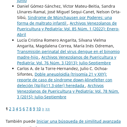
Junio
Daniel Gómez-Sánchez, Víctor Mateu-Beitia, Sandra
Llinares-Ramal, José Miguel Sequi-Canet, Nelson Orta-
Sibú,
Sindrome de Münchausen por Poderes: una
forma de maltrato infantil
,
Archivos Venezolanos de
Puericultura y Pediatría: Vol. 85 Núm. 1 (2022): Enero-
Abril
Lucía Cristina Romero Angarita, Silvana Vielma
Angarita, Magdalena Correa, María Inés Odreman,
Transmisión perinatal del virus dengue en el binomio
madre-hijo
,
Archivos Venezolanos de Puericultura y
Pediatría: Vol. 76 Núm. 3 (2013): Julio-Septiembre
Carlos A. de la Torre-Hernandez, Julio C. Ochoa-
Sifontes,
Doble aneuploidía (trisomía 21 y XXY):
reporte de caso de síndrome down-klinefelter con
deleción (Xp)(p11.3-pter) heredada
,
Archivos
Venezolanos de Puericultura y Pediatría: Vol. 78 Núm.
3 (2015): Julio-Septiembre
1
2
3
4
5
6
7
8
9
10
>
>>
También puede
Iniciar una búsqueda de similitud avanzada