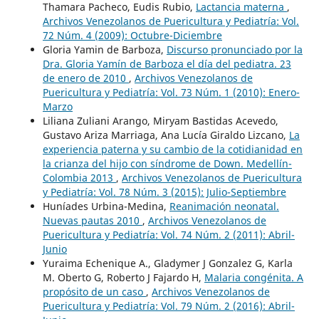
Thamara Pacheco, Eudis Rubio,
Lactancia materna
,
Archivos Venezolanos de Puericultura y Pediatría: Vol.
72 Núm. 4 (2009): Octubre-Diciembre
Gloria Yamin de Barboza,
Discurso pronunciado por la
Dra. Gloria Yamín de Barboza el día del pediatra. 23
de enero de 2010
,
Archivos Venezolanos de
Puericultura y Pediatría: Vol. 73 Núm. 1 (2010): Enero-
Marzo
Liliana Zuliani Arango, Miryam Bastidas Acevedo,
Gustavo Ariza Marriaga, Ana Lucía Giraldo Lizcano,
La
experiencia paterna y su cambio de la cotidianidad en
la crianza del hijo con síndrome de Down. Medellín-
Colombia 2013
,
Archivos Venezolanos de Puericultura
y Pediatría: Vol. 78 Núm. 3 (2015): Julio-Septiembre
Huníades Urbina-Medina,
Reanimación neonatal.
Nuevas pautas 2010
,
Archivos Venezolanos de
Puericultura y Pediatría: Vol. 74 Núm. 2 (2011): Abril-
Junio
Yuraima Echenique A., Gladymer J Gonzalez G, Karla
M. Oberto G, Roberto J Fajardo H,
Malaria congénita. A
propósito de un caso
,
Archivos Venezolanos de
Puericultura y Pediatría: Vol. 79 Núm. 2 (2016): Abril-