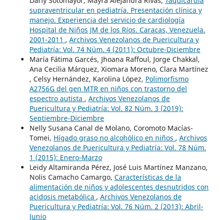
Darly Sotomayor, Mayra Alejandra Rivas,
Taquicardia
supraventricular en pediatría. Presentación clínica y
manejo. Experiencia del servicio de cardiología
Hospital de Niños JM de los Ríos. Caracas, Venezuela.
2001-2011
,
Archivos Venezolanos de Puericultura y
Pediatría: Vol. 74 Núm. 4 (2011): Octubre-Diciembre
María Fátima Garcés, Jhoana Raffoul, Jorge Chakkal,
Ana Cecilia Márquez, Xiomara Moreno, Clara Martínez
, Celsy Hernández, Karolina López,
Polimorfismo
A2756G del gen MTR en niños con trastorno del
espectro autista
,
Archivos Venezolanos de
Puericultura y Pediatría: Vol. 82 Núm. 3 (2019):
Septiembre-Diciembre
Nelly Susana Canal de Molano, Coromoto Macías-
Tomei,
Hígado graso no alcohólico en niños
,
Archivos
Venezolanos de Puericultura y Pediatría: Vol. 78 Núm.
1 (2015): Enero-Marzo
Leidy Altamiranda Pérez, José Luis Martínez Manzano,
Nolis Camacho Camargo,
Características de la
alimentación de niños y adolescentes desnutridos con
acidosis metabólica
,
Archivos Venezolanos de
Puericultura y Pediatría: Vol. 76 Núm. 2 (2013): Abril-
Junio