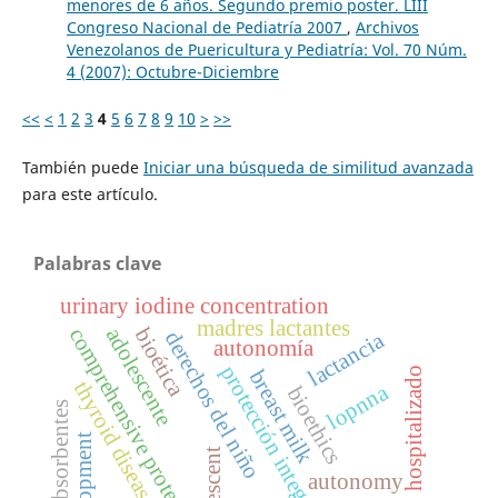
menores de 6 años. Segundo premio poster. LIII
Congreso Nacional de Pediatría 2007
,
Archivos
Venezolanos de Puericultura y Pediatría: Vol. 70 Núm.
4 (2007): Octubre-Diciembre
<<
<
1
2
3
4
5
6
7
8
9
10
>
>>
También puede
Iniciar una búsqueda de similitud avanzada
para este artículo.
Palabras clave
urinary iodine concentration
madres lactantes
adolescente
comprehensive protection
bioética
derechos del niño
lactancia
autonomía
protección integral
niño hospitalizado
b
r
e
a
s
t
i
l
thyroid diseases
lopnna
bioethics
absorbentes
m
k
development
adolescent
autonomy