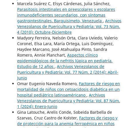
Marcela Suárez C, Elsys Cárdenas, Julia Sánchez,
Parasitosis intestinales en preescolares y escolares
inmunodeficientes secundarios, con síntomas
gastrointestinales. Barquisimeto, Venezuela
,
Archivos
Venezolanos de Puericultura y Pediatría: Vol. 73 Núm.
4 (2010): Octubre-Diciembre
Madyory Ferreira, Nelsón Orta, Clara Uviedo, Valerio
Coronel, Elsa Lara, María Ortega, Luis Domínguez,
Haydee Marcano, José Atahualpa Pinto, Sandra
Romero, Annie Planchart,
Aspectos clínico
epidemiológicos de la nefritis lúpica en pediatría.
Estudio de 12 años
,
Archivos Venezolanos de
Puericultura y Pediatría: Vol. 77 Núm. 2 (2014): Abril-
Junio
Omar Eugenio Naveda Romero,
Factores de riesgo en
mortalidad de niños con cetoacidosis diabética en un
hospital pediátrico latinoaméricano
,
Archivos
Venezolanos de Puericultura y Pediatría: Vol. 87 Núm.
1 (2024): Enero-Junio
Gina Latouche, Arelis Conde, Sobeida Barbella de
Szarvas, Cruz Castro de Kolster,
Factores de riesgo y
de protección para la anemia ferropénica en niños