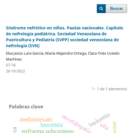
Buscar
Síndrome nefrótico en niños. Pautas nacionales. Capítulo
de nefrología pediátrica. Sociedad Venezolana de
Puericultura y Pediatría (SVPP) sociedad venezolana de
nefrología (SVN)
Elsa Jesús Lara García, María Alejandra Ortega, Clara Ynés Uviedo
Martínez
67-74
26-10-2022
1 - 1 de 1 elementos
Palabras clave
leukemia
encefalopatía
methotrexate
uña
leucemia
enfisema subcutáneo