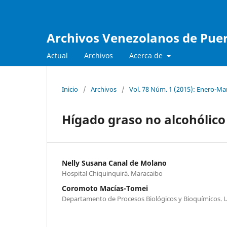
Archivos Venezolanos de Pueri
Actual
Archivos
Acerca de
Inicio
/
Archivos
/
Vol. 78 Núm. 1 (2015): Enero-Ma
Hígado graso no alcohólico
Nelly Susana Canal de Molano
Hospital Chiquinquirá. Maracaibo
Coromoto Macías-Tomei
Departamento de Procesos Biológicos y Bioquímicos. U