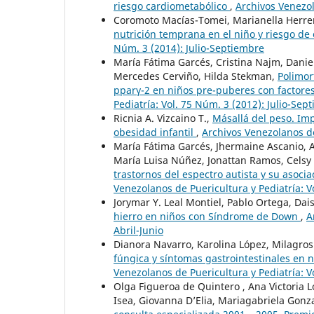
riesgo cardiometabólico
,
Archivos Venezol
Coromoto Macías-Tomei, Marianella Herre
nutrición temprana en el niño y riesgo d
Núm. 3 (2014): Julio-Septiembre
María Fátima Garcés, Cristina Najm, Daniel
Mercedes Cerviño, Hilda Stekman,
Polimor
pparγ-2 en niños pre-puberes con factore
Pediatría: Vol. 75 Núm. 3 (2012): Julio-Sep
Ricnia A. Vizcaino T.,
Másallá del peso. Imp
obesidad infantil
,
Archivos Venezolanos de
María Fátima Garcés, Jhermaine Ascanio, A
María Luisa Núñez, Jonattan Ramos, Celsy
trastornos del espectro autista y su asoci
Venezolanos de Puericultura y Pediatría: 
Jorymar Y. Leal Montiel, Pablo Ortega, Dai
hierro en niños con Síndrome de Down
,
A
Abril-Junio
Dianora Navarro, Karolina López, Milagros 
fúngica y síntomas gastrointestinales en n
Venezolanos de Puericultura y Pediatría: V
Olga Figueroa de Quintero , Ana Victoria L
Isea, Giovanna D’Elia, Mariagabriela Gon