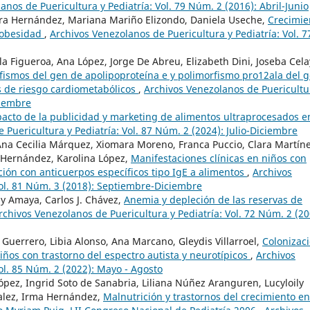
anos de Puericultura y Pediatría: Vol. 79 Núm. 2 (2016): Abril-Junio
ra Hernández, Mariana Mariño Elizondo, Daniela Useche,
Crecimie
e obesidad
,
Archivos Venezolanos de Puericultura y Pediatría: Vol. 7
a Figueroa, Ana López, Jorge De Abreu, Elizabeth Dini, Joseba Cela
fismos del gen de apolipoproteína e y polimorfismo pro12ala del 
s de riesgo cardiometabólicos
,
Archivos Venezolanos de Puericultu
tiembre
acto de la publicidad y marketing de alimentos ultraprocesados e
 Puericultura y Pediatría: Vol. 87 Núm. 2 (2024): Julio-Diciembre
na Cecilia Márquez, Xiomara Moreno, Franca Puccio, Clara Martíne
 Hernández, Karolina López,
Manifestaciones clínicas en niños con
ación con anticuerpos específicos tipo IgE a alimentos
,
Archivos
Vol. 81 Núm. 3 (2018): Septiembre-Diciembre
sy Amaya, Carlos J. Chávez,
Anemia y depleción de las reservas de
rchivos Venezolanos de Puericultura y Pediatría: Vol. 72 Núm. 2 (20
Guerrero, Libia Alonso, Ana Marcano, Gleydis Villarroel,
Colonizac
iños con trastorno del espectro autista y neurotípicos
,
Archivos
ol. 85 Núm. 2 (2022): Mayo - Agosto
ópez, Ingrid Soto de Sanabria, Liliana Núñez Aranguren, Lucyloily
zalez, Irma Hernández,
Malnutrición y trastornos del crecimiento en