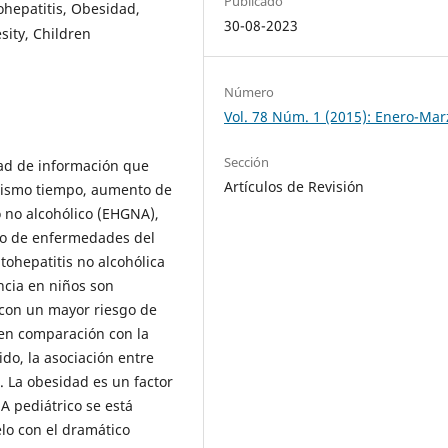
Publicado
ohepatitis, Obesidad,
30-08-2023
esity, Children
Número
Vol. 78 Núm. 1 (2015): Enero-Mar
Sección
dad de información que
Artículos de Revisión
 mismo tiempo, aumento de
 no alcohólico (EHGNA),
ro de enfermedades del
tohepatitis no alcohólica
ncia en niños son
con un mayor riesgo de
 en comparación con la
do, la asociación entre
 La obesidad es un factor
 pediátrico se está
lo con el dramático