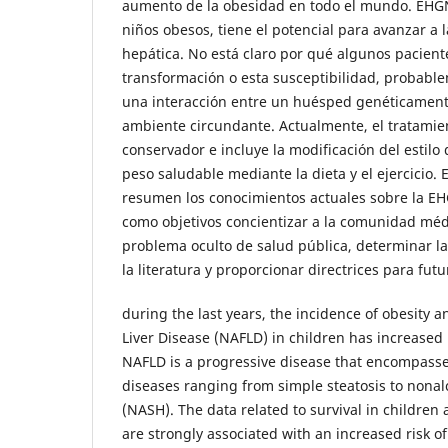
aumento de la obesidad en todo el mundo. EH
niños obesos, tiene el potencial para avanzar a la
hepática. No está claro por qué algunos pacient
transformación o esta susceptibilidad, probabl
una interacción entre un huésped genéticamente
ambiente circundante. Actualmente, el tratami
conservador e incluye la modificación del estilo
peso saludable mediante la dieta y el ejercicio. E
resumen los conocimientos actuales sobre la EH
como objetivos concientizar a la comunidad méd
problema oculto de salud pública, determinar la
la literatura y proporcionar directrices para fut
during the last years, the incidence of obesity a
Liver Disease (NAFLD) in children has increased
NAFLD is a progressive disease that encompasse
diseases ranging from simple steatosis to nonalc
(NASH). The data related to survival in children 
are strongly associated with an increased risk o