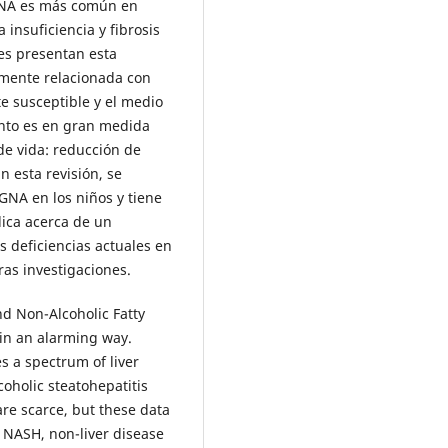
GNA es más común en
 insuficiencia y fibrosis
es presentan esta
emente relacionada con
 susceptible y el medio
ento es en gran medida
 de vida: reducción de
n esta revisión, se
GNA en los niños y tiene
ica acerca de un
s deficiencias actuales en
uras investigaciones.
nd Non-Alcoholic Fatty
 in an alarming way.
s a spectrum of liver
oholic steatohepatitis
are scarce, but these data
f NASH, non-liver disease