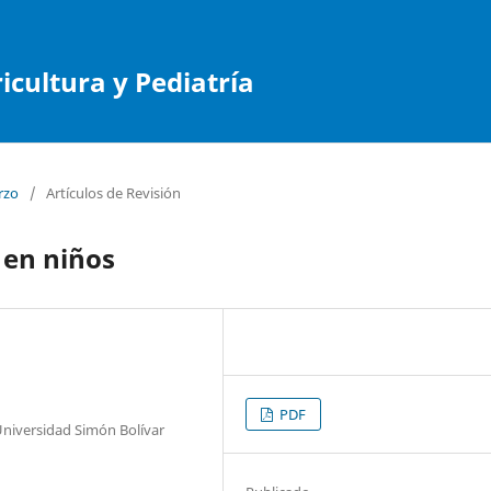
cultura y Pediatría
rzo
/
Artículos de Revisión
 en niños
PDF
niversidad Simón Bolívar