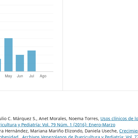
ulio C. Márquez S., Anet Morales, Noema Torres,
Usos clínicos de l
cultura y Pediatría: Vol. 79 Núm. 1 (2016): Enero-Marzo
ra Hernández, Mariana Mariño Elizondo, Daniela Useche,
Crecimie
e obesidad
,
Archivos Venezolanos de Puericultura y Pediatría: Vol. 7