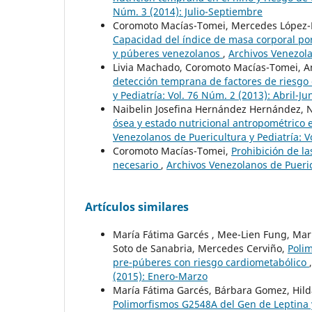
Núm. 3 (2014): Julio-Septiembre
Coromoto Macías-Tomei, Mercedes López-B
Capacidad del índice de masa corporal por
y púberes venezolanos
,
Archivos Venezolan
Livia Machado, Coromoto Macías-Tomei, A
detección temprana de factores de riesgo
y Pediatría: Vol. 76 Núm. 2 (2013): Abril-Ju
Naibelin Josefina Hernández Hernández, 
ósea y estado nutricional antropométrico 
Venezolanos de Puericultura y Pediatría: Vo
Coromoto Macías-Tomei,
Prohibición de la
necesario
,
Archivos Venezolanos de Puericu
Artículos similares
María Fátima Garcés , Mee-Lien Fung, Mar
Soto de Sanabria, Mercedes Cerviño,
Polim
pre-púberes con riesgo cardiometabólico
(2015): Enero-Marzo
María Fátima Garcés, Bárbara Gomez, Hild
Polimorfismos G2548A del Gen de Leptina 