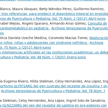
lanco, Maura Vásquez, Betty Méndez-Pérez, Guillermo Ramírez,
 tres referencias, para predecir el diagnóstico integral en prepúb
os de Puericultura y Pediatría: Vol. 75 Núm. 2 (2012): Abril-Junio
nabel Mejías, Angelo Sparano, Armando Arias Gómez,
Consulta de
 cardiometabólico en pediatría
,
Archivos Venezolanos de Puericult
nio
Nilcia Daniela Useche Medina, Coromoto Macías-Tomei,
Maduració
en niños, niñas y adolescentes con síndrome nefrótico
,
Archivos
l. 75 Núm. 2 (2012): Abril-Junio
s inteligencias artificiales en las instituciones académicas: un deb
ltura y Pediatría: Vol. 88 Núm. 1 (2025): Enero-Junio
ía Eugenia Rivero, Hilda Stekman, Celsy Hernández, Ana López, In
orfismo GLY972ARG del gen sustrato del receptor de insulina 1 en
,
Archivos Venezolanos de Puericultura y Pediatría: Vol. 78 Núm. 1
a Stekman, Celsy Hernández, Ana López, Ingrid Soto de Sanabria,
y GLN223ARG del gen del receptor de Leptina en pre-púberes con