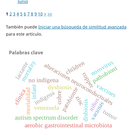
Junio
1
2
3
4
5
6
7
8
9
10
>
>>
También puede
Iniciar una búsqueda de similitud avanzada
para este artículo.
Palabras clave
norovirus
mortality
children
lactante
alteraciones neuroconductuales
pathobiont
copper
no indígena
vaccines
dysbiosis
infant
patobionte
mortalidad
clínica
indígena
cobre
zinc
niños
disbiosis
vacunas
venezuela
tumor
autism spectrum disorder
aerobic gastrointestinal microbiota