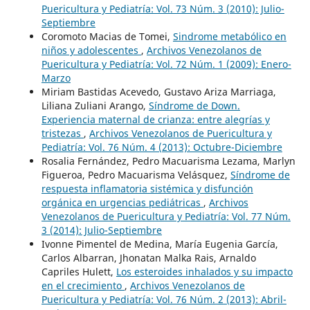
Puericultura y Pediatría: Vol. 73 Núm. 3 (2010): Julio-
Septiembre
Coromoto Macias de Tomei,
Sindrome metabólico en
niños y adolescentes
,
Archivos Venezolanos de
Puericultura y Pediatría: Vol. 72 Núm. 1 (2009): Enero-
Marzo
Miriam Bastidas Acevedo, Gustavo Ariza Marriaga,
Liliana Zuliani Arango,
Síndrome de Down.
Experiencia maternal de crianza: entre alegrías y
tristezas
,
Archivos Venezolanos de Puericultura y
Pediatría: Vol. 76 Núm. 4 (2013): Octubre-Diciembre
Rosalia Fernández, Pedro Macuarisma Lezama, Marlyn
Figueroa, Pedro Macuarisma Velásquez,
Síndrome de
respuesta inflamatoria sistémica y disfunción
orgánica en urgencias pediátricas
,
Archivos
Venezolanos de Puericultura y Pediatría: Vol. 77 Núm.
3 (2014): Julio-Septiembre
Ivonne Pimentel de Medina, María Eugenia García,
Carlos Albarran, Jhonatan Malka Rais, Arnaldo
Capriles Hulett,
Los esteroides inhalados y su impacto
en el crecimiento
,
Archivos Venezolanos de
Puericultura y Pediatría: Vol. 76 Núm. 2 (2013): Abril-