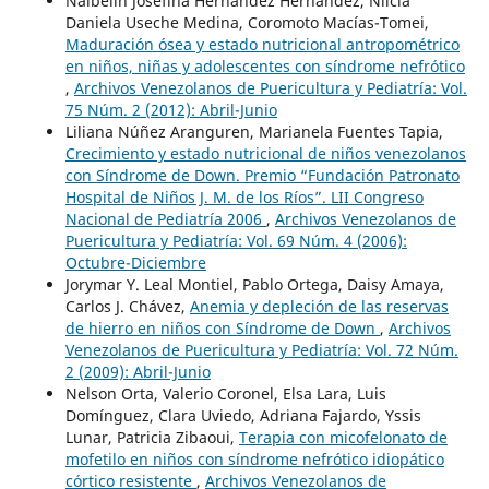
Naibelin Josefina Hernández Hernández, Nilcia
Daniela Useche Medina, Coromoto Macías-Tomei,
Maduración ósea y estado nutricional antropométrico
en niños, niñas y adolescentes con síndrome nefrótico
,
Archivos Venezolanos de Puericultura y Pediatría: Vol.
75 Núm. 2 (2012): Abril-Junio
Liliana Núñez Aranguren, Marianela Fuentes Tapia,
Crecimiento y estado nutricional de niños venezolanos
con Síndrome de Down. Premio “Fundación Patronato
Hospital de Niños J. M. de los Ríos”. LII Congreso
Nacional de Pediatría 2006
,
Archivos Venezolanos de
Puericultura y Pediatría: Vol. 69 Núm. 4 (2006):
Octubre-Diciembre
Jorymar Y. Leal Montiel, Pablo Ortega, Daisy Amaya,
Carlos J. Chávez,
Anemia y depleción de las reservas
de hierro en niños con Síndrome de Down
,
Archivos
Venezolanos de Puericultura y Pediatría: Vol. 72 Núm.
2 (2009): Abril-Junio
Nelson Orta, Valerio Coronel, Elsa Lara, Luis
Domínguez, Clara Uviedo, Adriana Fajardo, Yssis
Lunar, Patricia Zibaoui,
Terapia con micofelonato de
mofetilo en niños con síndrome nefrótico idiopático
córtico resistente
,
Archivos Venezolanos de