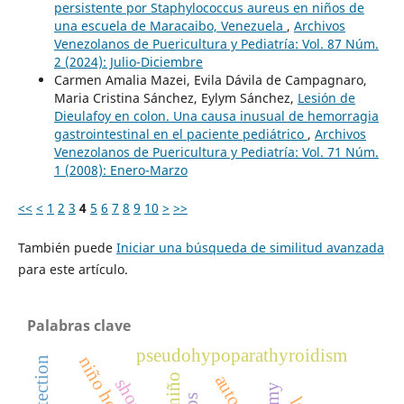
persistente por Staphylococcus aureus en niños de
una escuela de Maracaibo, Venezuela
,
Archivos
Venezolanos de Puericultura y Pediatría: Vol. 87 Núm.
2 (2024): Julio-Diciembre
Carmen Amalia Mazei, Evila Dávila de Campagnaro,
Maria Cristina Sánchez, Eylym Sánchez,
Lesión de
Dieulafoy en colon. Una causa inusual de hemorragia
gastrointestinal en el paciente pediátrico
,
Archivos
Venezolanos de Puericultura y Pediatría: Vol. 71 Núm.
1 (2008): Enero-Marzo
<<
<
1
2
3
4
5
6
7
8
9
10
>
>>
También puede
Iniciar una búsqueda de similitud avanzada
para este artículo.
Palabras clave
pseudohypoparathyroidism