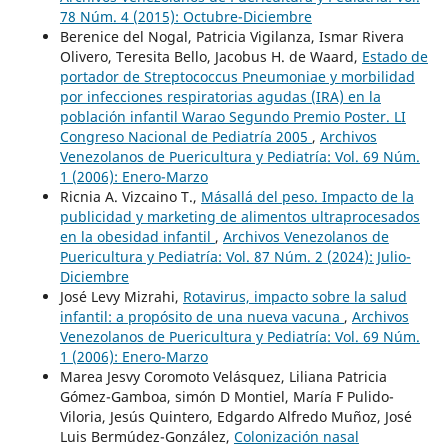
78 Núm. 4 (2015): Octubre-Diciembre
Berenice del Nogal, Patricia Vigilanza, Ismar Rivera
Olivero, Teresita Bello, Jacobus H. de Waard,
Estado de
portador de Streptococcus Pneumoniae y morbilidad
por infecciones respiratorias agudas (IRA) en la
población infantil Warao Segundo Premio Poster. LI
Congreso Nacional de Pediatría 2005
,
Archivos
Venezolanos de Puericultura y Pediatría: Vol. 69 Núm.
1 (2006): Enero-Marzo
Ricnia A. Vizcaino T.,
Másallá del peso. Impacto de la
publicidad y marketing de alimentos ultraprocesados
en la obesidad infantil
,
Archivos Venezolanos de
Puericultura y Pediatría: Vol. 87 Núm. 2 (2024): Julio-
Diciembre
José Levy Mizrahi,
Rotavirus, impacto sobre la salud
infantil: a propósito de una nueva vacuna
,
Archivos
Venezolanos de Puericultura y Pediatría: Vol. 69 Núm.
1 (2006): Enero-Marzo
Marea Jesvy Coromoto Velásquez, Liliana Patricia
Gómez-Gamboa, simón D Montiel, María F Pulido-
Viloria, Jesús Quintero, Edgardo Alfredo Muñoz, José
Luis Bermúdez-González,
Colonización nasal