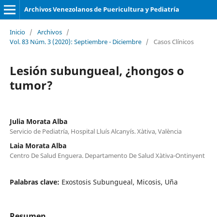
Archivos Venezolanos de Puericultura y Pediatría
Inicio
/
Archivos
/
Vol. 83 Núm. 3 (2020): Septiembre - Diciembre
/
Casos Clínicos
Lesión subungueal, ¿hongos o
tumor?
Julia Morata Alba
Servicio de Pediatría, Hospital Lluís Alcanyís. Xàtiva, València
Laia Morata Alba
Centro De Salud Enguera. Departamento De Salud Xàtiva-Ontinyent
Palabras clave:
Exostosis Subungueal, Micosis, Uña
Resumen