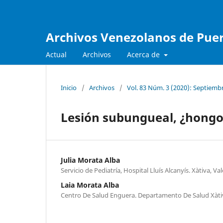
Archivos Venezolanos de Pueri
Actual
Archivos
Acerca de
Inicio
/
Archivos
/
Vol. 83 Núm. 3 (2020): Septiemb
Lesión subungueal, ¿hongo
Julia Morata Alba
Servicio de Pediatría, Hospital Lluís Alcanyís. Xàtiva, Va
Laia Morata Alba
Centro De Salud Enguera. Departamento De Salud Xàt