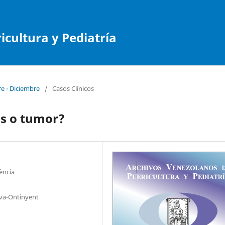
cultura y Pediatría
re - Diciembre
/
Casos Clínicos
s o tumor?
lència
iva-Ontinyent