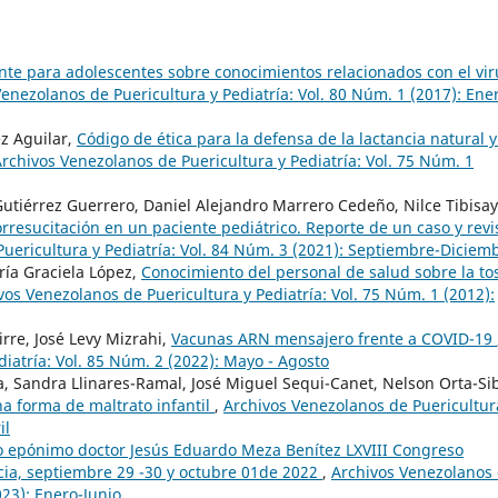
nte para adolescentes sobre conocimientos relacionados con el vir
enezolanos de Puericultura y Pediatría: Vol. 80 Núm. 1 (2017): Ene
z Aguilar,
Código de ética para la defensa de la lactancia natural y
rchivos Venezolanos de Puericultura y Pediatría: Vol. 75 Núm. 1
utiérrez Guerrero, Daniel Alejandro Marrero Cedeño, Nilce Tibisay
resucitación en un paciente pediátrico. Reporte de un caso y revi
uericultura y Pediatría: Vol. 84 Núm. 3 (2021): Septiembre-Diciem
ría Graciela López,
Conocimiento del personal de salud sobre la to
vos Venezolanos de Puericultura y Pediatría: Vol. 75 Núm. 1 (2012):
rre, José Levy Mizrahi,
Vacunas ARN mensajero frente a COVID-19
iatría: Vol. 85 Núm. 2 (2022): Mayo - Agosto
, Sandra Llinares-Ramal, José Miguel Sequi-Canet, Nelson Orta-Si
 forma de maltrato infantil
,
Archivos Venezolanos de Puericultur
il
 epónimo doctor Jesús Eduardo Meza Benítez LXVIII Congreso
ncia, septiembre 29 -30 y octubre 01de 2022
,
Archivos Venezolanos
023): Enero-Junio