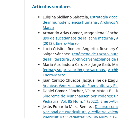
Artículos similares
Luigina Siciliano Sabatela,
Estrategia doce
de inmunodeficiencia humana
,
Archivos V
Marzo
Armando Arias Gómez, Magdalena Sánche
uso de sucedáneos de la leche materna
,
A
(2012): Enero-Marzo
Lucia Cristina Romero Angarita, Rosmery G
Salgar Sánchez,
Fenómeno de Lázaro: autor
de la literatura
,
Archivos Venezolanos de P
María Auxiliadora Cardozo, Jorge Gaiti, Ma
ferina y su prevención por vacunas
,
Archi
Enero-Marzo
Juan Carrizo-Chuecos, Jacqueline de Izagui
Archivos Venezolanos de Puericultura y Ped
Daniel Gómez-Sánchez, Víctor Mateu-Beitia
Sindrome de Münchausen por Poderes: una
Pediatría: Vol. 85 Núm. 1 (2022): Enero-Abr
Jesús Eduardo Meza Benítez,
Disurso como
Nacional de Puericultura y Pediatría Vale
Puericultura y Pediatría: Vol. 86 Núm. 1 (2