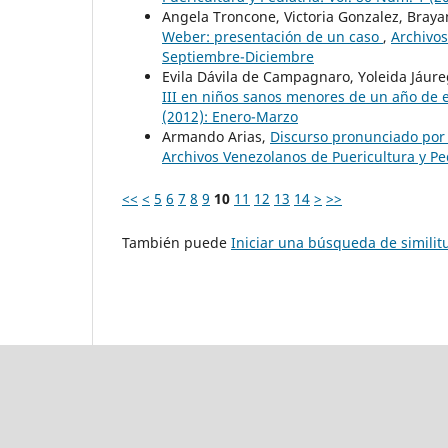
Angela Troncone, Victoria Gonzalez, Brayan
Weber: presentación de un caso
,
Archivos
Septiembre-Diciembre
Evila Dávila de Campagnaro, Yoleida Jáure
III en niños sanos menores de un año de
(2012): Enero-Marzo
Armando Arias,
Discurso pronunciado por 
Archivos Venezolanos de Puericultura y Pe
<<
<
5
6
7
8
9
10
11
12
13
14
>
>>
También puede
Iniciar una búsqueda de simili