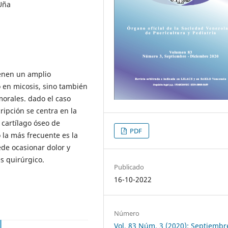
Uña
ienen un amplio
 en micosis, sino también
morales. dado el caso
ripción se centra en la
 cartílago óseo de
PDF
 la más frecuente es la
ede ocasionar dolor y
s quirúrgico.
Publicado
16-10-2022
Número
Vol. 83 Núm. 3 (2020): Septiembr