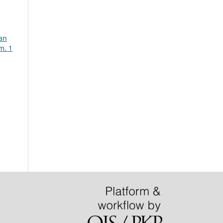
an
m. 1