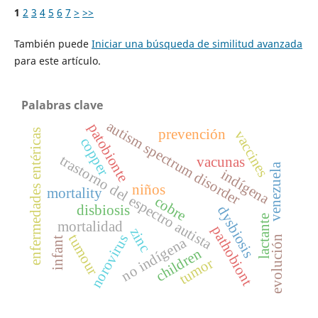
1
2
3
4
5
6
7
>
>>
También puede
Iniciar una búsqueda de similitud avanzada
para este artículo.
Palabras clave
autism spectrum disorder
patobionte
prevención
enfermedades entéricas
vaccines
copper
trastorno del espectro autista
vacunas
venezuela
indígena
niños
mortality
cobre
disbiosis
dysbiosis
lactante
mortalidad
pathobiont
zinc
norovirus
tumour
evolución
no indígena
infant
children
tumor