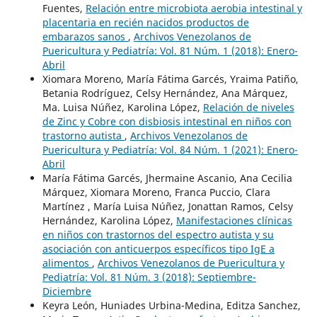
Fuentes,
Relación entre microbiota aerobia intestinal y
placentaria en recién nacidos productos de
embarazos sanos
,
Archivos Venezolanos de
Puericultura y Pediatría: Vol. 81 Núm. 1 (2018): Enero-
Abril
Xiomara Moreno, María Fátima Garcés, Yraima Patiño,
Betania Rodríguez, Celsy Hernández, Ana Márquez,
Ma. Luisa Núñez, Karolina López,
Relación de niveles
de Zinc y Cobre con disbiosis intestinal en niños con
trastorno autista
,
Archivos Venezolanos de
Puericultura y Pediatría: Vol. 84 Núm. 1 (2021): Enero-
Abril
María Fátima Garcés, Jhermaine Ascanio, Ana Cecilia
Márquez, Xiomara Moreno, Franca Puccio, Clara
Martínez , María Luisa Núñez, Jonattan Ramos, Celsy
Hernández, Karolina López,
Manifestaciones clínicas
en niños con trastornos del espectro autista y su
asociación con anticuerpos específicos tipo IgE a
alimentos
,
Archivos Venezolanos de Puericultura y
Pediatría: Vol. 81 Núm. 3 (2018): Septiembre-
Diciembre
Keyra León, Huniades Urbina-Medina, Editza Sanchez,