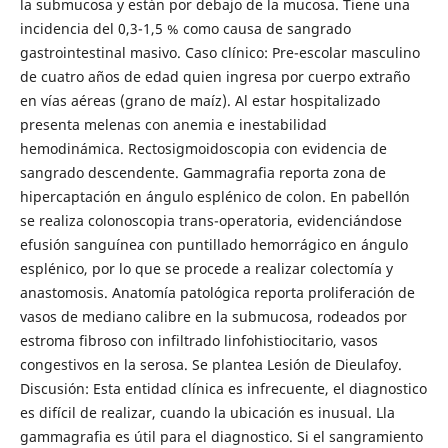
la submucosa y están por debajo de la mucosa. Tiene una
incidencia del 0,3-1,5 % como causa de sangrado
gastrointestinal masivo. Caso clínico: Pre-escolar masculino
de cuatro años de edad quien ingresa por cuerpo extraño
en vías aéreas (grano de maíz). Al estar hospitalizado
presenta melenas con anemia e inestabilidad
hemodinámica. Rectosigmoidoscopia con evidencia de
sangrado descendente. Gammagrafia reporta zona de
hipercaptación en ángulo esplénico de colon. En pabellón
se realiza colonoscopia trans-operatoria, evidenciándose
efusión sanguínea con puntillado hemorrágico en ángulo
esplénico, por lo que se procede a realizar colectomía y
anastomosis. Anatomía patológica reporta proliferación de
vasos de mediano calibre en la submucosa, rodeados por
estroma fibroso con infiltrado linfohistiocitario, vasos
congestivos en la serosa. Se plantea Lesión de Dieulafoy.
Discusión: Esta entidad clínica es infrecuente, el diagnostico
es difícil de realizar, cuando la ubicación es inusual. Lla
gammagrafia es útil para el diagnostico. Si el sangramiento