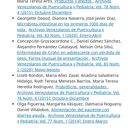
Maria Teresa Artis,
Productos y efectos
,
Archivos
Venezolanos de Puericultura y Pediatría: Vol. 78 Núm.
4 (2015): Octubre-Diciembre
Georgette Daoud, Dianora Navarro, José Javier Diaz,
Microbiota intestinal en los primeros 1000 días de
vida
,
Archivos Venezolanos de Puericultura y
Pediatría: Vol. 83 Núm. 1 (2020): Enero-Abril
Concepción Grossocordone C., Daniel Gómez Sánchez,
Alejandro Fernández Calatayud, Nelson Orta Sibú,
Enfermedad de Crohn en adolescente con pérdida de
peso. Forma inusual de presentación
,
Archivos
Venezolanos de Puericultura y Pediatría: Vol. 83 Núm.
2 (2020): Mayo-Agosto
Lisett Rondon, Maria Añez Zaval, Anadina Salvatierra
Hidalgo, Ruth Teresa Meneses Barrios, Maria Teresa
Heredia Rodriguez,
Probióticos: generalidades
,
Archivos Venezolanos de Puericultura y Pediatría: Vol.
78 Núm. 4 (2015): Octubre-Diciembre
Olga Figueroa, Margarita Vásquez, Dalmacia Noguera,
Daniel Villalobos,
Alimentación del paciente con
diarrea aguda
,
Archivos Venezolanos de Puericultura
y Pediatría: Vol. 77 Núm. 1 (2014): Enero-Marzo