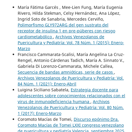
María Fátima Garcés , Mee-Lien Fung, María Eugenia
Rivero, Hilda Stekman, Celsy Hernández, Ana López,
Ingrid Soto de Sanabria, Mercedes Cerviño,
Polimorfismo GLY972ARG del gen sustrato del
receptor de insulina 1 en pre-púberes con riesgo
cardiometabólico
,
Archivos Venezolanos de
Puericultura y Pediatría: Vol. 78 Núm. 1 (2015): Enero-
Marzo
Francisco Cammarata-Scalisi, María Angelina La Cruz-
Rengel, Antonio Cárdenas Tadich, María A. Sinnato V.,
Gabriela Di Lorenzo-Cammarata, Michele Callea,
Secuencia de bandas amnióticas, serie de casos
,
Archivos Venezolanos de Puericultura y Pediatría: Vol.
84 Núm. 1 (2021): Enero-Abril
Luigina Siciliano Sabatela,
Estrategia docente para
adolescentes sobre conocimientos relacionados con el
virus de inmunodeficiencia humana
,
Archivos
Venezolanos de Puericultura y Pediatría: Vol. 80 Núm.
1 (2017): Enero-Marzo
Coromoto Macías de Tomei,
Discurso epónimo Dra.
Coromoto Macías de Tomei LXXI congreso venezolano
de puericultura y pediatría Valencia, septiembre 2025