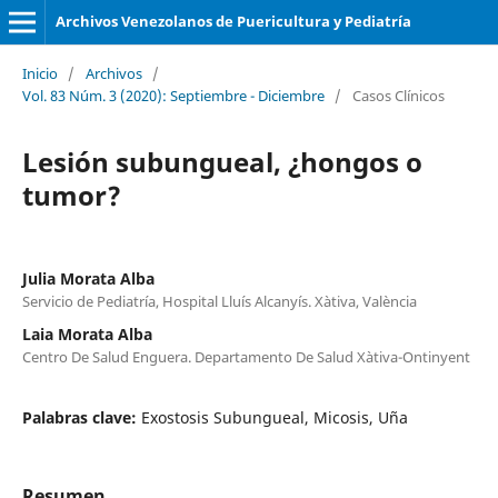
Archivos Venezolanos de Puericultura y Pediatría
Inicio
/
Archivos
/
Vol. 83 Núm. 3 (2020): Septiembre - Diciembre
/
Casos Clínicos
Lesión subungueal, ¿hongos o
tumor?
Julia Morata Alba
Servicio de Pediatría, Hospital Lluís Alcanyís. Xàtiva, València
Laia Morata Alba
Centro De Salud Enguera. Departamento De Salud Xàtiva-Ontinyent
Palabras clave:
Exostosis Subungueal, Micosis, Uña
Resumen