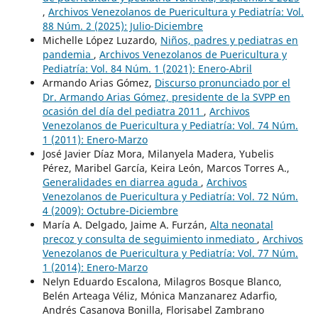
,
Archivos Venezolanos de Puericultura y Pediatría: Vol.
88 Núm. 2 (2025): Julio-Diciembre
Michelle López Luzardo,
Niños, padres y pediatras en
pandemia
,
Archivos Venezolanos de Puericultura y
Pediatría: Vol. 84 Núm. 1 (2021): Enero-Abril
Armando Arias Gómez,
Discurso pronunciado por el
Dr. Armando Arias Gómez, presidente de la SVPP en
ocasión del día del pediatra 2011
,
Archivos
Venezolanos de Puericultura y Pediatría: Vol. 74 Núm.
1 (2011): Enero-Marzo
José Javier Díaz Mora, Milanyela Madera, Yubelis
Pérez, Maribel García, Keira León, Marcos Torres A.,
Generalidades en diarrea aguda
,
Archivos
Venezolanos de Puericultura y Pediatría: Vol. 72 Núm.
4 (2009): Octubre-Diciembre
María A. Delgado, Jaime A. Furzán,
Alta neonatal
precoz y consulta de seguimiento inmediato
,
Archivos
Venezolanos de Puericultura y Pediatría: Vol. 77 Núm.
1 (2014): Enero-Marzo
Nelyn Eduardo Escalona, Milagros Bosque Blanco,
Belén Arteaga Véliz, Mónica Manzanarez Adarfio,
Andrés Casanova Bonilla, Florisabel Zambrano