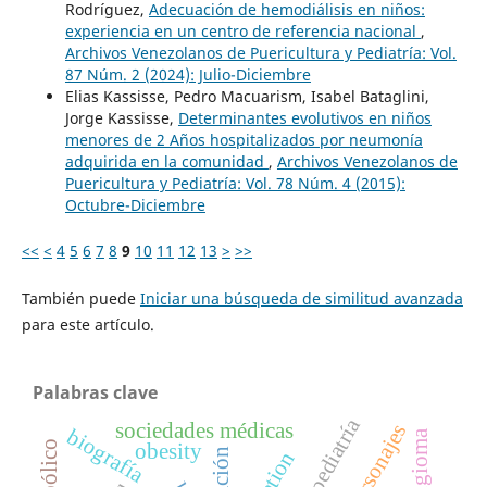
Rodríguez,
Adecuación de hemodiálisis en niños:
experiencia en un centro de referencia nacional
,
Archivos Venezolanos de Puericultura y Pediatría: Vol.
87 Núm. 2 (2024): Julio-Diciembre
Elias Kassisse, Pedro Macuarism, Isabel Bataglini,
Jorge Kassisse,
Determinantes evolutivos en niños
menores de 2 Años hospitalizados por neumonía
adquirida en la comunidad
,
Archivos Venezolanos de
Puericultura y Pediatría: Vol. 78 Núm. 4 (2015):
Octubre-Diciembre
<<
<
4
5
6
7
8
9
10
11
12
13
>
>>
También puede
Iniciar una búsqueda de similitud avanzada
para este artículo.
Palabras clave
pediatría
sociedades médicas
personajes
biografía
obesity