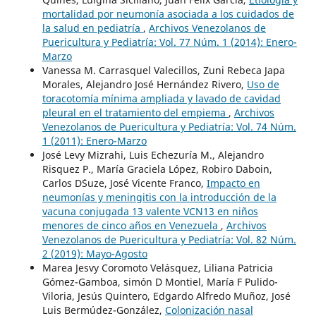
mortalidad por neumonía asociada a los cuidados de
la salud en pediatría
,
Archivos Venezolanos de
Puericultura y Pediatría: Vol. 77 Núm. 1 (2014): Enero-
Marzo
Vanessa M. Carrasquel Valecillos, Zuni Rebeca Japa
Morales, Alejandro José Hernández Rivero,
Uso de
toracotomía mínima ampliada y lavado de cavidad
pleural en el tratamiento del empiema
,
Archivos
Venezolanos de Puericultura y Pediatría: Vol. 74 Núm.
1 (2011): Enero-Marzo
José Levy Mizrahi, Luis Echezuría M., Alejandro
Risquez P., María Graciela López, Robiro Daboin,
Carlos D´Suze, José Vicente Franco,
Impacto en
neumonías y meningitis con la introducción de la
vacuna conjugada 13 valente VCN13 en niños
menores de cinco años en Venezuela
,
Archivos
Venezolanos de Puericultura y Pediatría: Vol. 82 Núm.
2 (2019): Mayo-Agosto
Marea Jesvy Coromoto Velásquez, Liliana Patricia
Gómez-Gamboa, simón D Montiel, María F Pulido-
Viloria, Jesús Quintero, Edgardo Alfredo Muñoz, José
Luis Bermúdez-González,
Colonización nasal