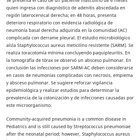
Se presenta el caso de un paciente masculino de 6 meses
quien ingresa con diagnóstico de adenitis abscedada en
región laterocervical derecha; en 48 horas, presenta
deterioro respiratorio con evidencia radiológica de
neumonía basal derecha adquirida en la comunidad (AC)
complicada con derrame pleural. El estudio microbiológico
aísla Staphylococcus aureus meticilino resistente (SARM). Se
realiza toracotomía mínima concluyendo paquipleuritis. En
la tomografía de tórax se observó un absceso pulmonar. En
conclusión las infecciones por SARM-AC deben considerarse
en casos de neumonías complicadas con necrosis, empiema
y absceso pulmonar. Se sugiere reforzar vigilancia
epidemiológica y realizar estudios para determinar la
prevalencia de la colonización y de infecciones causadas por
este microorganismo.
Community-acquired pneumonia is a common disease in
Pediatrics and is still caused by Streptococcus pneumoniae
after the neonatal period; however, Staphylococcus aureus