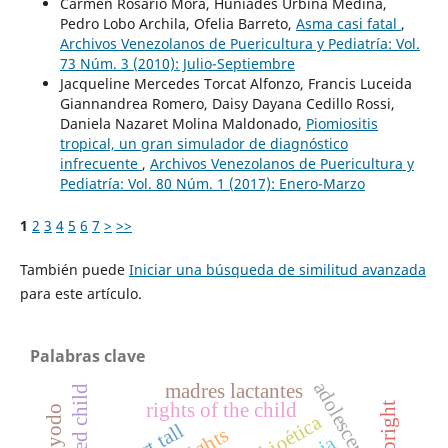
Carmen Rosario Mora, Huníades Urbina Medina,
Pedro Lobo Archila, Ofelia Barreto,
Asma casi fatal
,
Archivos Venezolanos de Puericultura y Pediatría: Vol.
73 Núm. 3 (2010): Julio-Septiembre
Jacqueline Mercedes Torcat Alfonzo, Francis Luceida
Giannandrea Romero, Daisy Dayana Cedillo Rossi,
Daniela Nazaret Molina Maldonado,
Piomiositis
tropical, un gran simulador de diagnóstico
infrecuente
,
Archivos Venezolanos de Puericultura y
Pediatría: Vol. 80 Núm. 1 (2017): Enero-Marzo
1
2
3
4
5
6
7
>
>>
También puede
Iniciar una búsqueda de similitud avanzada
para este artículo.
Palabras clave
adolescente
madres lactantes
rights of the child
bioética
short tall