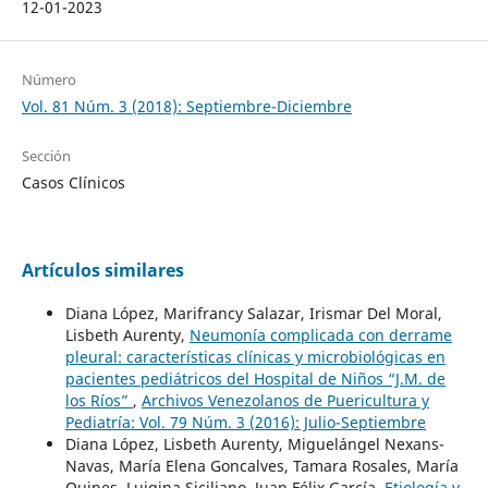
12-01-2023
Número
Vol. 81 Núm. 3 (2018): Septiembre-Diciembre
Sección
Casos Clínicos
Artículos similares
Diana López, Marifrancy Salazar, Irismar Del Moral,
Lisbeth Aurenty,
Neumonía complicada con derrame
pleural: características clínicas y microbiológicas en
pacientes pediátricos del Hospital de Niños “J.M. de
los Ríos”
,
Archivos Venezolanos de Puericultura y
Pediatría: Vol. 79 Núm. 3 (2016): Julio-Septiembre
Diana López, Lisbeth Aurenty, Miguelángel Nexans-
Navas, María Elena Goncalves, Tamara Rosales, María
Quines, Luigina Siciliano, Juan Félix García,
Etiología y