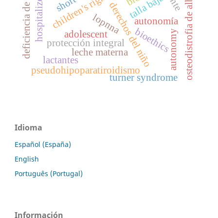
hospitalized child
osteodistrofia de albright
deficiencia de yodo
children's rights
talla baja
derechos del niño
lopnna
autonomía
bioethics
autonomy
adolescent
protección integral
leche materna
lactantes
pseudohipoparatiroidismo
turner syndrome
Idioma
Español (España)
English
Português (Portugal)
Información