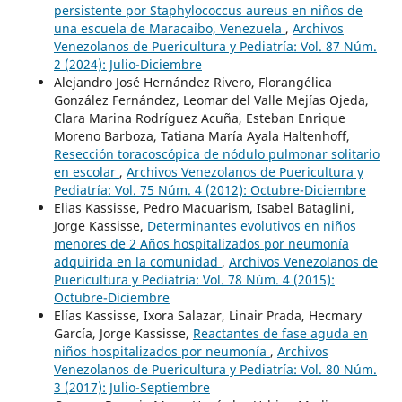
persistente por Staphylococcus aureus en niños de
una escuela de Maracaibo, Venezuela
,
Archivos
Venezolanos de Puericultura y Pediatría: Vol. 87 Núm.
2 (2024): Julio-Diciembre
Alejandro José Hernández Rivero, Florangélica
González Fernández, Leomar del Valle Mejías Ojeda,
Clara Marina Rodríguez Acuña, Esteban Enrique
Moreno Barboza, Tatiana María Ayala Haltenhoff,
Resección toracoscópica de nódulo pulmonar solitario
en escolar
,
Archivos Venezolanos de Puericultura y
Pediatría: Vol. 75 Núm. 4 (2012): Octubre-Diciembre
Elias Kassisse, Pedro Macuarism, Isabel Bataglini,
Jorge Kassisse,
Determinantes evolutivos en niños
menores de 2 Años hospitalizados por neumonía
adquirida en la comunidad
,
Archivos Venezolanos de
Puericultura y Pediatría: Vol. 78 Núm. 4 (2015):
Octubre-Diciembre
Elías Kassisse, Ixora Salazar, Linair Prada, Hecmary
García, Jorge Kassisse,
Reactantes de fase aguda en
niños hospitalizados por neumonía
,
Archivos
Venezolanos de Puericultura y Pediatría: Vol. 80 Núm.
3 (2017): Julio-Septiembre