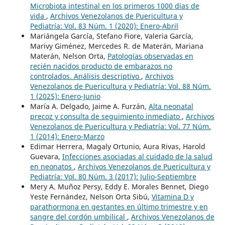
Microbiota intestinal en los primeros 1000 días de
vida
,
Archivos Venezolanos de Puericultura y
Pediatría: Vol. 83 Núm. 1 (2020): Enero-Abril
Mariángela García, Stefano Fiore, Valeria García,
Marivy Giménez, Mercedes R. de Materán, Mariana
Materán, Nelson Orta,
Patologías observadas en
recién nacidos producto de embarazos no
controlados. Análisis descriptivo
,
Archivos
Venezolanos de Puericultura y Pediatría: Vol. 88 Núm.
1 (2025): Enero-Junio
María A. Delgado, Jaime A. Furzán,
Alta neonatal
precoz y consulta de seguimiento inmediato
,
Archivos
Venezolanos de Puericultura y Pediatría: Vol. 77 Núm.
1 (2014): Enero-Marzo
Edimar Herrera, Magaly Ortunio, Aura Rivas, Harold
Guevara,
Infecciones asociadas al cuidado de la salud
en neonatos
,
Archivos Venezolanos de Puericultura y
Pediatría: Vol. 80 Núm. 3 (2017): Julio-Septiembre
Mery A. Muñoz Persy, Eddy E. Morales Bennet, Diego
Yeste Fernández, Nelson Orta Sibú,
Vitamina D y
parathormona en gestantes en último trimestre y en
sangre del cordón umbilical
,
Archivos Venezolanos de