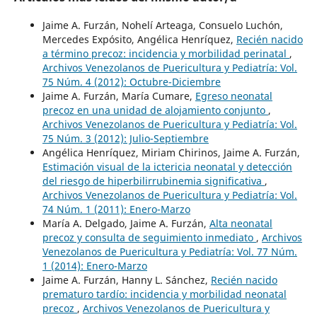
Jaime A. Furzán, Nohelí Arteaga, Consuelo Luchón,
Mercedes Expósito, Angélica Henríquez,
Recién nacido
a término precoz: incidencia y morbilidad perinatal
,
Archivos Venezolanos de Puericultura y Pediatría: Vol.
75 Núm. 4 (2012): Octubre-Diciembre
Jaime A. Furzán, María Cumare,
Egreso neonatal
precoz en una unidad de alojamiento conjunto
,
Archivos Venezolanos de Puericultura y Pediatría: Vol.
75 Núm. 3 (2012): Julio-Septiembre
Angélica Henríquez, Miriam Chirinos, Jaime A. Furzán,
Estimación visual de la ictericia neonatal y detección
del riesgo de hiperbilirrubinemia significativa
,
Archivos Venezolanos de Puericultura y Pediatría: Vol.
74 Núm. 1 (2011): Enero-Marzo
María A. Delgado, Jaime A. Furzán,
Alta neonatal
precoz y consulta de seguimiento inmediato
,
Archivos
Venezolanos de Puericultura y Pediatría: Vol. 77 Núm.
1 (2014): Enero-Marzo
Jaime A. Furzán, Hanny L. Sánchez,
Recién nacido
prematuro tardío: incidencia y morbilidad neonatal
precoz
,
Archivos Venezolanos de Puericultura y