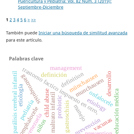
Puericultura y Pediatría: Vol. 82 Núm. 3 (2019):
Septiembre-Diciembre
1
2
3
4
5
6
>
>>
También puede
Iniciar una búsqueda de similitud avanzada
para este artículo.
Palabras clave
management
trastorno factico impuesto en otro,
definition
desarrollo
parálisis cerebral infantil
definición
münchausen
gastrosquisis
munchausen
etiología
educación médica
child abuse
onfalocele
maltrato infantil
probiotic
etiology
pediatría
gastroschisis
manejo
omphalocele
venezuela
vacunas
prevención
niños
prevention