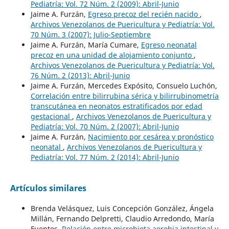
Pediatría: Vol. 72 Núm. 2 (2009): Abril-Junio
Jaime A. Furzán,
Egreso precoz del recién nacido
,
Archivos Venezolanos de Puericultura y Pediatría: Vol.
70 Núm. 3 (2007): Julio-Septiembre
Jaime A. Furzán, María Cumare,
Egreso neonatal
precoz en una unidad de alojamiento conjunto
,
Archivos Venezolanos de Puericultura y Pediatría: Vol.
76 Núm. 2 (2013): Abril-Junio
Jaime A. Furzán, Mercedes Expósito, Consuelo Luchón,
Correlación entre bilirrubina sérica y bilirrubinometría
transcutánea en neonatos estratificados por edad
gestacional
,
Archivos Venezolanos de Puericultura y
Pediatría: Vol. 70 Núm. 2 (2007): Abril-Junio
Jaime A. Furzán,
Nacimiento por cesárea y pronóstico
neonatal
,
Archivos Venezolanos de Puericultura y
Pediatría: Vol. 77 Núm. 2 (2014): Abril-Junio
Artículos similares
Brenda Velásquez, Luis Concepción González, Ángela
Millán, Fernando Delpretti, Claudio Arredondo, María
Fuentes,
Relación entre microbiota aerobia intestinal y