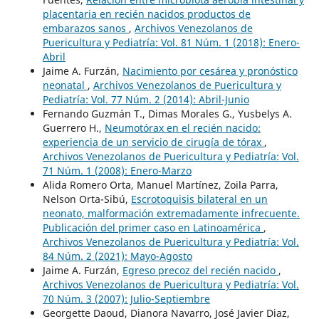
placentaria en recién nacidos productos de
embarazos sanos
,
Archivos Venezolanos de
Puericultura y Pediatría: Vol. 81 Núm. 1 (2018): Enero-
Abril
Jaime A. Furzán,
Nacimiento por cesárea y pronóstico
neonatal
,
Archivos Venezolanos de Puericultura y
Pediatría: Vol. 77 Núm. 2 (2014): Abril-Junio
Fernando Guzmán T., Dimas Morales G., Yusbelys A.
Guerrero H.,
Neumotórax en el recién nacido:
experiencia de un servicio de cirugía de tórax
,
Archivos Venezolanos de Puericultura y Pediatría: Vol.
71 Núm. 1 (2008): Enero-Marzo
Alida Romero Orta, Manuel Martínez, Zoila Parra,
Nelson Orta-Sibú,
Escrotoquisis bilateral en un
neonato, malformación extremadamente infrecuente.
Publicación del primer caso en Latinoamérica
,
Archivos Venezolanos de Puericultura y Pediatría: Vol.
84 Núm. 2 (2021): Mayo-Agosto
Jaime A. Furzán,
Egreso precoz del recién nacido
,
Archivos Venezolanos de Puericultura y Pediatría: Vol.
70 Núm. 3 (2007): Julio-Septiembre
Georgette Daoud, Dianora Navarro, José Javier Diaz,