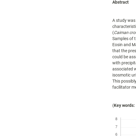
Abstract
A study was 
characterist
(
Caiman croc
Samples of t
Eosin and Ma
that the pre
could be ass
with precipi
associated w
isosmotic uri
This possibly
facilitator 
(
Key words:
Descargas