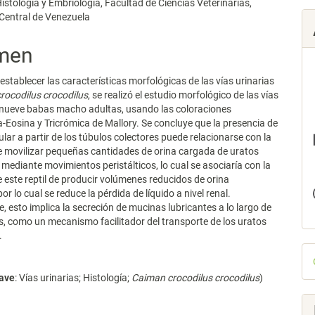
istología y Embriología, Facultad de Ciencias Veterinarias,
lo
Central de Venezuela
men
 establecer las características morfológicas de las vías urinarias
rocodilus crocodilus
, se realizó el estudio morfológico de las vías
 nueve babas macho adultas, usando las coloraciones
-Eosina y Tricrómica de Mallory. Se concluye que la presencia de
lar a partir de los túbulos colectores puede relacionarse con la
 movilizar pequeñas cantidades de orina cargada de uratos
 mediante movimientos peristálticos, lo cual se asociaría con la
 este reptil de producir volúmenes reducidos de orina
or lo cual se reduce la pérdida de líquido a nivel renal.
, esto implica la secreción de mucinas lubricantes a lo largo de
as, como un mecanismo facilitador del transporte de los uratos
.
D
p
lave
: Vías urinarias; Histología;
Caiman crocodilus crocodilus
)