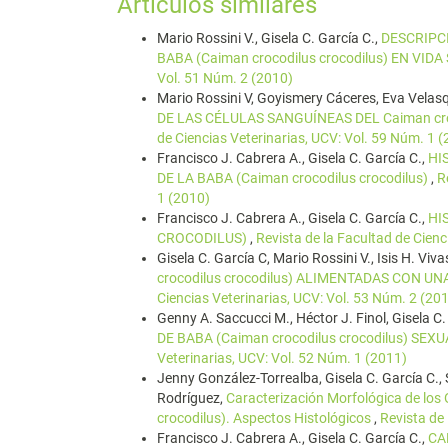
Artículos similares
Mario Rossini V., Gisela C. García C.,
DESCRIPC
BABA (Caiman crocodilus crocodilus) EN VID
Vol. 51 Núm. 2 (2010)
Mario Rossini V, Goyismery Cáceres, Eva Velasq
DE LAS CÉLULAS SANGUÍNEAS DEL Caiman croc
de Ciencias Veterinarias, UCV: Vol. 59 Núm. 1 
Francisco J. Cabrera A., Gisela C. García C.,
HI
DE LA BABA (Caiman crocodilus crocodilus)
,
R
1 (2010)
Francisco J. Cabrera A., Gisela C. García C.,
HI
CROCODILUS)
,
Revista de la Facultad de Cienc
Gisela C. García C, Mario Rossini V., Isis H. Viva
crocodilus crocodilus) ALIMENTADAS CON U
Ciencias Veterinarias, UCV: Vol. 53 Núm. 2 (20
Genny A. Saccucci M., Héctor J. Finol, Gisela C.
DE BABA (Caiman crocodilus crocodilus) 
Veterinarias, UCV: Vol. 52 Núm. 1 (2011)
Jenny González-Torrealba, Gisela C. García C.,
Rodríguez,
Caracterización Morfológica de los
crocodilus). Aspectos Histológicos
,
Revista de 
Francisco J. Cabrera A., Gisela C. García C.,
CA