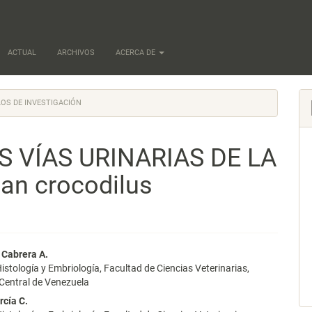
ACTUAL
ARCHIVOS
ACERCA DE
OS DE INVESTIGACIÓN
 VÍAS URINARIAS DE LA
n crocodilus
nido
 Cabrera A.
istología y Embriología, Facultad de Ciencias Veterinarias,
pal
Central de Venezuela
rcía C.