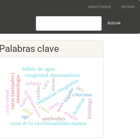
REGISTRARSE
ENTRAR
BUSCAR
Palabras clave
búfalo de agua
congenital abnormalities
razas (animales)
inmunología
anomalías congénitas
uterus
vaca
aplasia
pcr
cerdas
hígado
leishmaniasis
ciclo estral
citocinas
bazo
brahman
histology
útero
sows
cows
edad
aragua
age
antibodies
virus de la encéfalomielitis equina