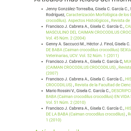
Jenny González-Torrealba, Gisela C. García C.,
Rodríguez,
Caracterización Morfológica de los
crocodilus). Aspectos Histológicos
,
Revista de 
Francisco J. Cabrera A., Gisela C. García C.,
CA
MASCULINO DEL CAIMAN CROCODILUS CRO
Vol. 45 Núm. 2 (2004)
Genny A. Saccucci M., Héctor J. Finol, Gisela C.
DE BABA (Caiman crocodilus crocodilus) 
Veterinarias, UCV: Vol. 52 Núm. 1 (2011)
Francisco J. Cabrera A., Gisela C. García C,
MUC
(CAIMAN CROCODILUS CROCODILUS)
,
Revista
(2007)
Francisco J. Cabrera A., Gisela C. García C.,
HI
CROCODILUS)
,
Revista de la Facultad de Cienc
Mario Rossini V., Gisela C. García C.,
DESCRIPC
BABA (Caiman crocodilus crocodilus) EN VID
Vol. 51 Núm. 2 (2010)
Francisco J. Cabrera A., Gisela C. García C.,
HI
DE LA BABA (Caiman crocodilus crocodilus)
,
R
1 (2010)