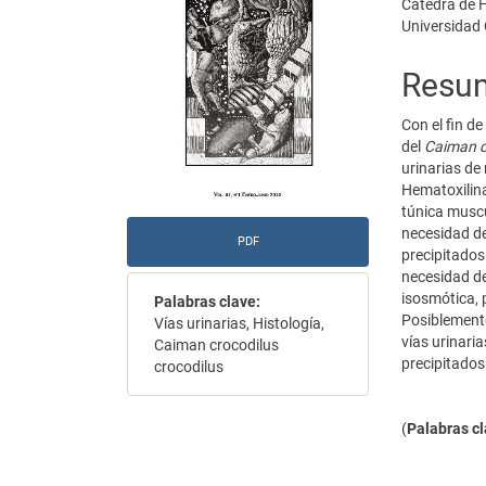
Cátedra de H
artículo
artícu
Universidad 
Resu
Con el fin de
del
Caiman c
urinarias de
Hematoxilina
túnica muscu
necesidad de
PDF
precipitados
necesidad de
isosmótica, p
Palabras clave:
Posiblemente
Vías urinarias, Histología,
vías urinari
Caiman crocodilus
precipitados
crocodilus
(
Palabras c