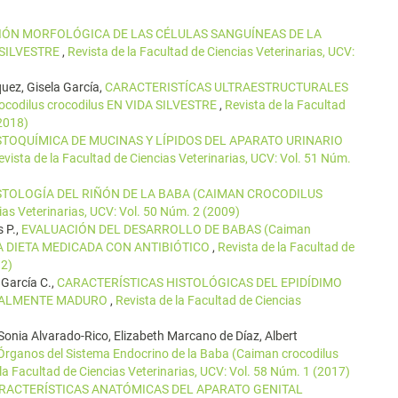
IÓN MORFOLÓGICA DE LAS CÉLULAS SANGUÍNEAS DE LA
A SILVESTRE
,
Revista de la Facultad de Ciencias Veterinarias, UCV:
uez, Gisela García,
CARACTERISTÍCAS ULTRAESTRUCTURALES
odilus crocodilus EN VIDA SILVESTRE
,
Revista de la Facultad
(2018)
STOQUÍMICA DE MUCINAS Y LÍPIDOS DEL APARATO URINARIO
evista de la Facultad de Ciencias Veterinarias, UCV: Vol. 51 Núm.
STOLOGÍA DEL RIÑÓN DE LA BABA (CAIMAN CROCODILUS
ias Veterinarias, UCV: Vol. 50 Núm. 2 (2009)
s P.,
EVALUACIÓN DEL DESARROLLO DE BABAS (Caiman
NA DIETA MEDICADA CON ANTIBIÓTICO
,
Revista de la Facultad de
12)
 García C.,
CARACTERÍSTICAS HISTOLÓGICAS DEL EPIDÍDIMO
SEXUALMENTE MADURO
,
Revista de la Facultad de Ciencias
 Sonia Alvarado-Rico, Elizabeth Marcano de Díaz, Albert
 Órganos del Sistema Endocrino de la Baba (Caiman crocodilus
la Facultad de Ciencias Veterinarias, UCV: Vol. 58 Núm. 1 (2017)
RACTERÍSTICAS ANATÓMICAS DEL APARATO GENITAL