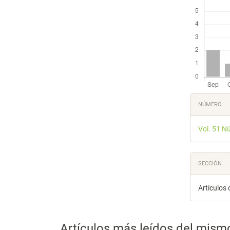
Detal
NÚMERO
del
Vol. 51 N
artícu
SECCIÓN
Artículos 
Artículos más leídos del mism