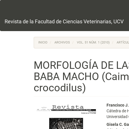
Navegación
principal
Contenido
principal
Revista de la Facultad de Ciencias Veterinarias, UCV
Barra
lateral
INICIO
ARCHIVOS
VOL. 51 NÚM. 1 (2010)
ARTÍCUL
MORFOLOGÍA DE LAS
BABA MACHO (Caima
crocodilus)
Barra
Conte
Francisco J.
Cátedra de H
lateral
princi
Universidad 
del
del
Gisela C. Ga