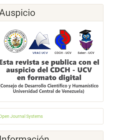
Auspicio
esarrollado
Open Journal Systems
or
Información