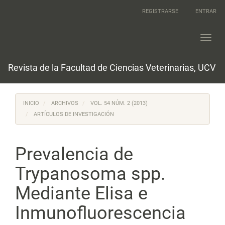
Navegación
REGISTRARSE
ENTRAR
principal
Contenido
principal
Toggl
Barra
navig
lateral
Revista de la Facultad de Ciencias Veterinarias, UCV
INICIO
ARCHIVOS
VOL. 54 NÚM. 2 (2013)
ARTÍCULOS DE INVESTIGACIÓN
Prevalencia de
Trypanosoma spp.
Mediante Elisa e
Inmunofluorescencia