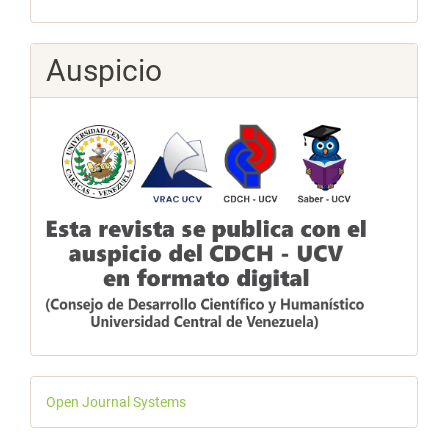
Auspicio
Desarrollado
Open Journal Systems
por