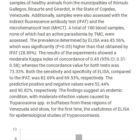
samples of healthy animals from the municipalities of Rómulo
Gallegos, Ricaurte and Girardot, in the State of Cojedes,
Venezuela. Additionally, samples were also assessed with the
indirect fluorescence antibody test (IFAT) and the
microhematocrit test (MHCT). A total of 180 blood samples,
none of which had an active parasitemia by TMC, were
assessed. The prevalence determined by ELISA was 45.56%,
which was significantly (P<0.05) higher than that obtained by
IFAT (28.89%). The results of the experiments showed a
moderate Kappa index of concordance of 0.45 (95% CI: 0.31-
0.58); whereas the concordance value for both tests was
73.33%. Both the sensitivity and specificity of ELISA, compared
to the IFAT, was 82.69% and 69.53%, respectively. The
predictive positive and negative values were 52.44%
and 90.82%, respectively. The findings suggest an endemic
condition, with moderate infection values caused by
Trypanosoma spp. in buffaloes from these regions of
Venezuela and show, for the first time, the usefulness of ELISA
for epidemiological studies of trypanosomiasis.
Descargas