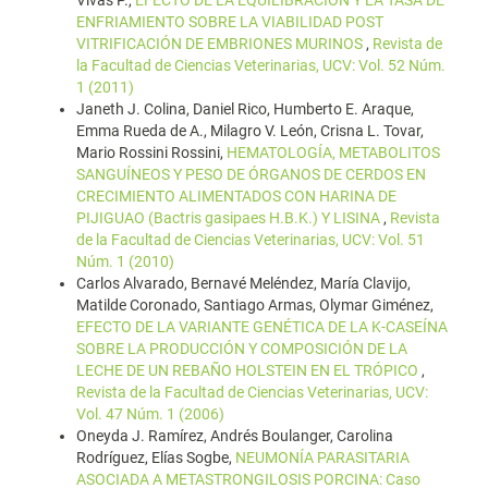
Vivas P.,
EFECTO DE LA EQUILIBRACIÓN Y LA TASA DE
ENFRIAMIENTO SOBRE LA VIABILIDAD POST
VITRIFICACIÓN DE EMBRIONES MURINOS
,
Revista de
la Facultad de Ciencias Veterinarias, UCV: Vol. 52 Núm.
1 (2011)
Janeth J. Colina, Daniel Rico, Humberto E. Araque,
Emma Rueda de A., Milagro V. León, Crisna L. Tovar,
Mario Rossini Rossini,
HEMATOLOGÍA, METABOLITOS
SANGUÍNEOS Y PESO DE ÓRGANOS DE CERDOS EN
CRECIMIENTO ALIMENTADOS CON HARINA DE
PIJIGUAO (Bactris gasipaes H.B.K.) Y LISINA
,
Revista
de la Facultad de Ciencias Veterinarias, UCV: Vol. 51
Núm. 1 (2010)
Carlos Alvarado, Bernavé Meléndez, María Clavijo,
Matilde Coronado, Santiago Armas, Olymar Giménez,
EFECTO DE LA VARIANTE GENÉTICA DE LA K-CASEÍNA
SOBRE LA PRODUCCIÓN Y COMPOSICIÓN DE LA
LECHE DE UN REBAÑO HOLSTEIN EN EL TRÓPICO
,
Revista de la Facultad de Ciencias Veterinarias, UCV:
Vol. 47 Núm. 1 (2006)
Oneyda J. Ramírez, Andrés Boulanger, Carolina
Rodríguez, Elías Sogbe,
NEUMONÍA PARASITARIA
ASOCIADA A METASTRONGILOSIS PORCINA: Caso