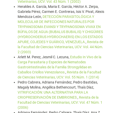
Veterinarias, UCV: Vol. 43 Núm. 1 (2002)
Herakles A. García, Maria E. García, Héctor A. Zerpa,
Gabriela Pérez, Carmen E. Contreras, Isis V. Pivat, Alexis
Mendoza-León,
DETECCIÓN PARASITOLÓGICA Y
MOLECULAR DE INFECCIONES NATURALES POR
TRYPANOSOMA EVANSI Y TRYPANOSOMA VIVAX EN
BÚFALOS DE AGUA (BUBALUS BUBALIS) Y CHIGÜIRES
(HYDROCHOERUS HYDROCHAERIS) EN LOS ESTADOS
APURE, COJEDES Y GUÁRICO, VENEZUELA
,
Revista de
la Facultad de Ciencias Veterinarias, UCV: Vol. 44 Núm.
2 (2003)
Arlett M. Perez, Jesmil C. Lecuna,
Estudio In Vivo de la
Carga Parasitaria y Especies de Nematodes
Gastrointestinales de la Familia Strongylidae en
Caballos Criollos Venezolanos
,
Revista de la Facultad
de Ciencias Veterinarias, UCV: Vol. 55 Núm. 1 (2014)
Pedro Cabrera, Adriana Fernández, Pedro Bastidas,
Magaly Molina, Angélica Bethencourt, Thaís Díaz,
VITRIFICACIÓN: UNA ALTERNATIVA PARA LA
CRIOPRESERVACIÓN DE EMBRIONES
,
Revista de la
Facultad de Ciencias Veterinarias, UCV: Vol. 47 Núm. 1
(2006)
Adriana Fernández, Pedro Cabrera, Thaís Díaz, Ana Z.