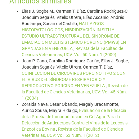
Artículos similares
Elías J. Sogbe M., Carmen T. Díaz, Carolina Rodríguez-C,
Joaquim Segalés, Vitelio Utrera, Elías Ascanio, Andrés
Boulanger, Susan del Castillo,
HALLAZGOS
HISTOPATOLÓGICOS, HIBRIDIZACIÓN IN SITU Y
ESTUDIO ULTRAESTRUCTURAL DEL SÍNDROME DE
EMACIACIÓN MULTISISTÉMICO PORCINO (PMWS) EN
GRANJAS EN VENEZUELA
,
Revista de la Facultad de
Ciencias Veterinarias, UCV: Vol. 50 Núm. 1 (2009)
Jean P. Cano, Carolina Rodríguez-Cariño, Elías J. Sogbe,
Joaquím Segalés, Vitelio Utrera, Carmen T. Díaz,
COINFECCIÓN DE CIRCOVIRUS PORCINO TIPO 2 CON
EL VIRUS DEL SÍNDROME RESPIRATORIO Y
REPRODUCTIVO PORCINO EN VENEZUELA
,
Revista de
la Facultad de Ciencias Veterinarias, UCV: Vol. 45 Núm.
1 (2004)
Zoraida Nava, César Obando, Magaly Bracamonte,
Aurico Sousa, Mayra Hidalgo,
Evaluación de la Eficacia
de la Prueba de Inmunodifusión en Gel Agar Para la
Detección de Anticuerpos Contra el Virus de la Leucosis
Enzootica Bovina
,
Revista de la Facultad de Ciencias
Veterinarias, UCV: Vol. 53 Núm. 1 (2012)