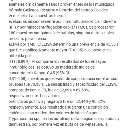
animales clínicamente sanos provenientes de los municipios
Rómulo Gallegos, Ricaurte y Girardot del estado Cojedes,
Venezuela. Las muestras fueron
evaluadas adicionalmente por inmunofluorescencia indirecta
(IFI) y por microcentrifugación capilar (TMC). Se procesaron
180 muestras sanguíneas de búfalos, ninguna de las cuales
presentó parasitemia
activa por TMC. El ELISA determinó una prevalencia de 45,56%,
que fue significativamente mayor (P<0,05) a la prevalencia
obtenida por
IFI (28,89%). Al comparar los resultados de los ensayos
inmunológicos, se obtuvo un moderado índice de
concordancia Kappa: 0,45 (95% CI
0,31-0,58); mientras que el valor de concordancia entre ambas
pruebas fue 73,33%. La sensibilidad y especificidad del ELISA,
comparado con la IFI, fue de 82,69% y 69,53%,
respectivamente. Los valores
predictivos positivo y negativo fueron 52,44% y 90,82%,
respectivamente. Los resultados sugieren una condición
endémica, con moderados valores de infección por
Trypanosoma spp. en los bufalinos de las regiones evaluadas y
demuestran, por primera vez en búfalos de Venezuela, la