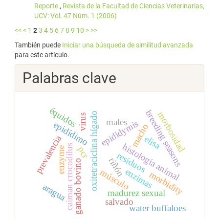
Reporte
,
Revista de la Facultad de Ciencias Veterinarias,
UCV: Vol. 47 Núm. 1 (2006)
<<
<
1
2
3
4
5
6
7
8
9
10
>
>>
También puede
Iniciar una búsqueda de similitud avanzada
para este artículo.
Palabras clave
équidos
breeding seasons
morbosidad
oxitetraciclina hígado
virus
males
epididymis
epidídimo
macho
prevalencia
elisa
histologia animal
caiman crocodilus
pcr
enzyme
residuos
riñón
ganado bovino
enzimas
músculo
morbidity
aragua
madurez sexual
salvado
water buffaloes