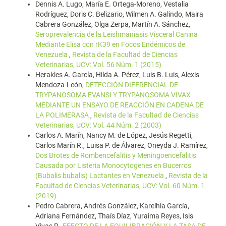
Dennis A. Lugo, María E. Ortega-Moreno, Vestalia
Rodríguez, Doris C. Belizario, Wilmen A. Galindo, Maira
Cabrera González, Olga Zerpa, Martín A. Sánchez,
Seroprevalencia de la Leishmaniasis Visceral Canina
Mediante Elisa con rK39 en Focos Endémicos de
Venezuela
,
Revista de la Facultad de Ciencias
Veterinarias, UCV: Vol. 56 Núm. 1 (2015)
Herakles A. García, Hilda A. Pérez, Luis B. Luis, Alexis
Mendoza-León,
DETECCIÓN DIFERENCIAL DE
TRYPANOSOMA EVANSI Y TRYPANOSOMA VIVAX
MEDIANTE UN ENSAYO DE REACCIÓN EN CADENA DE
LA POLIMERASA
,
Revista de la Facultad de Ciencias
Veterinarias, UCV: Vol. 44 Núm. 2 (2003)
Carlos A. Marín, Nancy M. de López, Jesús Regetti,
Carlos Marín R., Luisa P. de Álvarez, Oneyda J. Ramírez,
Dos Brotes de Rombencefalitis y Meningoencefalitis
Causada por Listeria Monocytogenes en Bucerros
(Bubalis bubalis) Lactantes en Venezuela
,
Revista de la
Facultad de Ciencias Veterinarias, UCV: Vol. 60 Núm. 1
(2019)
Pedro Cabrera, Andrés González, Karelhia García,
Adriana Fernández, Thaís Díaz, Yuraima Reyes, Isis