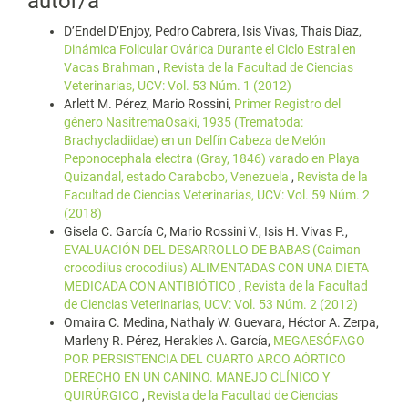
autor/a
D’Endel D’Enjoy, Pedro Cabrera, Isis Vivas, Thaís Díaz,
Dinámica Folicular Ovárica Durante el Ciclo Estral en
Vacas Brahman
,
Revista de la Facultad de Ciencias
Veterinarias, UCV: Vol. 53 Núm. 1 (2012)
Arlett M. Pérez, Mario Rossini,
Primer Registro del
género NasitremaOsaki, 1935 (Trematoda:
Brachycladiidae) en un Delfín Cabeza de Melón
Peponocephala electra (Gray, 1846) varado en Playa
Quizandal, estado Carabobo, Venezuela
,
Revista de la
Facultad de Ciencias Veterinarias, UCV: Vol. 59 Núm. 2
(2018)
Gisela C. García C, Mario Rossini V., Isis H. Vivas P.,
EVALUACIÓN DEL DESARROLLO DE BABAS (Caiman
crocodilus crocodilus) ALIMENTADAS CON UNA DIETA
MEDICADA CON ANTIBIÓTICO
,
Revista de la Facultad
de Ciencias Veterinarias, UCV: Vol. 53 Núm. 2 (2012)
Omaira C. Medina, Nathaly W. Guevara, Héctor A. Zerpa,
Marleny R. Pérez, Herakles A. García,
MEGAESÓFAGO
POR PERSISTENCIA DEL CUARTO ARCO AÓRTICO
DERECHO EN UN CANINO. MANEJO CLÍNICO Y
QUIRÚRGICO
,
Revista de la Facultad de Ciencias