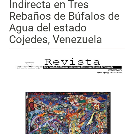
Indirecta en Tres
Rebaños de Búfalos de
Agua del estado
Cojedes, Venezuela
Barra
lateral
del
artículo