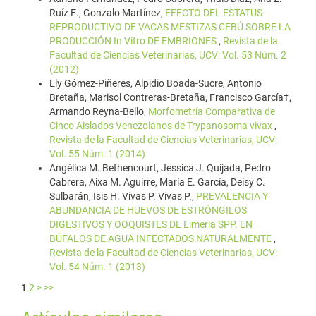
Ruíz E., Gonzalo Martínez,
EFECTO DEL ESTATUS
REPRODUCTIVO DE VACAS MESTIZAS CEBÚ SOBRE LA
PRODUCCIÓN In Vitro DE EMBRIONES
,
Revista de la
Facultad de Ciencias Veterinarias, UCV: Vol. 53 Núm. 2
(2012)
Ely Gómez-Piñeres, Alpidio Boada-Sucre, Antonio
Bretaña, Marisol Contreras-Bretaña, Francisco García†,
Armando Reyna-Bello,
Morfometría Comparativa de
Cinco Aislados Venezolanos de Trypanosoma vivax
,
Revista de la Facultad de Ciencias Veterinarias, UCV:
Vol. 55 Núm. 1 (2014)
Angélica M. Bethencourt, Jessica J. Quijada, Pedro
Cabrera, Aixa M. Aguirre, María E. García, Deisy C.
Sulbarán, Isis H. Vivas P. Vivas P.,
PREVALENCIA Y
ABUNDANCIA DE HUEVOS DE ESTRÓNGILOS
DIGESTIVOS Y OOQUISTES DE Eimeria SPP. EN
BÚFALOS DE AGUA INFECTADOS NATURALMENTE
,
Revista de la Facultad de Ciencias Veterinarias, UCV:
Vol. 54 Núm. 1 (2013)
1
2
>
>>