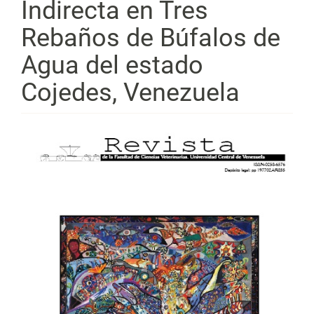
Indirecta en Tres
Rebaños de Búfalos de
Agua del estado
Cojedes, Venezuela
Barra
lateral
del
artículo