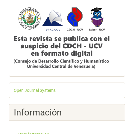
Desarrollado
Open Journal Systems
por
Información