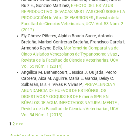
Ruíz E., Gonzalo Martínez,
EFECTO DEL ESTATUS
REPRODUCTIVO DE VACAS MESTIZAS CEBÚ SOBRE LA
PRODUCCIÓN In Vitro DE EMBRIONES
,
Revista de la
Facultad de Ciencias Veterinarias, UCV: Vol. 53 Núm. 2
(2012)
Ely Gómez-Piñeres, Alpidio Boada-Sucre, Antonio
Bretaña, Marisol Contreras-Bretaña, Francisco García†,
Armando Reyna-Bello,
Morfometría Comparativa de
Cinco Aislados Venezolanos de Trypanosoma vivax
,
Revista de la Facultad de Ciencias Veterinarias, UCV:
Vol. 55 Núm. 1 (2014)
Angélica M. Bethencourt, Jessica J. Quijada, Pedro
Cabrera, Aixa M. Aguirre, María E. García, Deisy C.
Sulbarán, Isis H. Vivas P. Vivas P.,
PREVALENCIA Y
ABUNDANCIA DE HUEVOS DE ESTRÓNGILOS
DIGESTIVOS Y OOQUISTES DE Eimeria SPP. EN
BÚFALOS DE AGUA INFECTADOS NATURALMENTE
,
Revista de la Facultad de Ciencias Veterinarias, UCV:
Vol. 54 Núm. 1 (2013)
1
2
>
>>