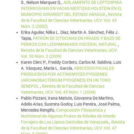
S., Nelson Marquez Q.,
AISLAMIENTO DE LEPTOSPIRA
INTERROGANS EN VACAS MESTIZAS HOLSTEIN EN EL
MUNICIPIO GIRARDOT DEL ESTADO ARAGUA
,
Revista
de la Facultad de Ciencias Veterinarias, UCV: Vol. 43
Núm. 2 (2002)
Erika Aguilar, Nilka L. Díaz, Martín A. Sánchez, Félix J.
Tapia,
PATRÓN DE CITOCINAS EN HÍGADO Y BAZO DE
PERROS CON LEISHMANIASIS VISCERAL NATURAL
,
Revista de la Facultad de Ciencias Veterinarias, UCV:
Vol. 50 Núm. 2 (2009)
Karen Clerc P., Freddy Cordero, Carlos M. Saldivia, Luis
A. Vásquez, María L. García,
ABSCESOS FACIALES
PRODUCIDOS POR ACTINOMYCES PYOGENES
(ARCANOBACTERIUM PYOGENES) EN UN TORO
SENEPOL
,
Revista de la Facultad de Ciencias
Veterinarias, UCV: Vol. 45 Núm. 1 (2004)
Pablo Pizzani, Irana Matute, Giovanna De Martino,
Adelis Arias, Susmira Godoy, Luis Pereira, José Palma,
Mercedes Rengifo,
Composición Fitoquímica y
Nutricional de Algunos Frutos de Árboles de Interés
Forrajero de Los Llanos Centrales de Venezuela
,
Revista
de la Facultad de Ciencias Veterinarias, UCV: Vol. 47