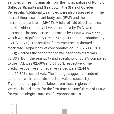
samples of healthy animals from the municipalities of Rómulo
Gallegos, Ricaurte and Girardot, in the State of Cojedes,
Venezuela. Additionally, samples were also assessed with the
indirect fluorescence antibody test (IFAT) and the
microhematocrit test (MHCT). A total of 180 blood samples,
none of which had an active parasitemia by TMC, were
assessed. The prevalence determined by ELISA was 45.56%,
which was significantly (P<0.05) higher than that obtained by
IFAT (28.89%). The results of the experiments showed a
moderate Kappa index of concordance of 0.45 (95% CI: 0.31-
0.58); whereas the concordance value for both tests was
73.33%. Both the sensitivity and specificity of ELISA, compared
to the IFAT, was 82.69% and 69.53%, respectively. The
predictive positive and negative values were 52.44%
and 90.82%, respectively. The findings suggest an endemic
condition, with moderate infection values caused by
Trypanosoma spp. in buffaloes from these regions of
Venezuela and show, for the first time, the usefulness of ELISA
for epidemiological studies of trypanosomiasis.
Descargas