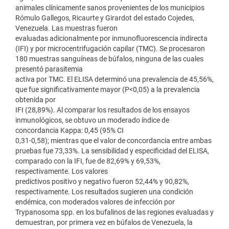
animales clínicamente sanos provenientes de los municipios
Rómulo Gallegos, Ricaurte y Girardot del estado Cojedes,
Venezuela. Las muestras fueron
evaluadas adicionalmente por inmunofluorescencia indirecta
(IFI) y por microcentrifugación capilar (TMC). Se procesaron
180 muestras sanguíneas de búfalos, ninguna de las cuales
presentó parasitemia
activa por TMC. El ELISA determinó una prevalencia de 45,56%,
que fue significativamente mayor (P<0,05) a la prevalencia
obtenida por
IFI (28,89%). Al comparar los resultados de los ensayos
inmunológicos, se obtuvo un moderado índice de
concordancia Kappa: 0,45 (95% CI
0,31-0,58); mientras que el valor de concordancia entre ambas
pruebas fue 73,33%. La sensibilidad y especificidad del ELISA,
comparado con la IFI, fue de 82,69% y 69,53%,
respectivamente. Los valores
predictivos positivo y negativo fueron 52,44% y 90,82%,
respectivamente. Los resultados sugieren una condición
endémica, con moderados valores de infección por
Trypanosoma spp. en los bufalinos de las regiones evaluadas y
demuestran, por primera vez en búfalos de Venezuela, la