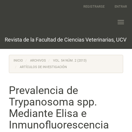
Navegación
REGISTRARSE
ENTRAR
principal
Contenido
principal
Toggl
Barra
navig
lateral
Revista de la Facultad de Ciencias Veterinarias, UCV
INICIO
ARCHIVOS
VOL. 54 NÚM. 2 (2013)
ARTÍCULOS DE INVESTIGACIÓN
Prevalencia de
Trypanosoma spp.
Mediante Elisa e
Inmunofluorescencia