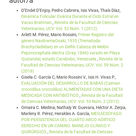
autor/a
D’Endel D’Enjoy, Pedro Cabrera, Isis Vivas, Thaís Díaz,
Dinámica Folicular Ovárica Durante el Ciclo Estral en
Vacas Brahman
,
Revista de la Facultad de Ciencias
Veterinarias, UCV: Vol. 53 Núm. 1 (2012)
Arlett M. Pérez, Mario Rossini,
Primer Registro del
género NasitremaOsaki, 1935 (Trematoda:
Brachycladiidae) en un Delfín Cabeza de Melón
Peponocephala electra (Gray, 1846) varado en Playa
Quizandal, estado Carabobo, Venezuela
,
Revista de la
Facultad de Ciencias Veterinarias, UCV: Vol. 59 Núm. 2
(2018)
Gisela C. García C, Mario Rossini V., Isis H. Vivas P.,
EVALUACIÓN DEL DESARROLLO DE BABAS (Caiman
crocodilus crocodilus) ALIMENTADAS CON UNA DIETA
MEDICADA CON ANTIBIÓTICO
,
Revista de la Facultad
de Ciencias Veterinarias, UCV: Vol. 53 Núm. 2 (2012)
Omaira C. Medina, Nathaly W. Guevara, Héctor A. Zerpa,
Marleny R. Pérez, Herakles A. García,
MEGAESÓFAGO
POR PERSISTENCIA DEL CUARTO ARCO AÓRTICO
DERECHO EN UN CANINO. MANEJO CLÍNICO Y
QUIRÚRGICO
,
Revista de la Facultad de Ciencias