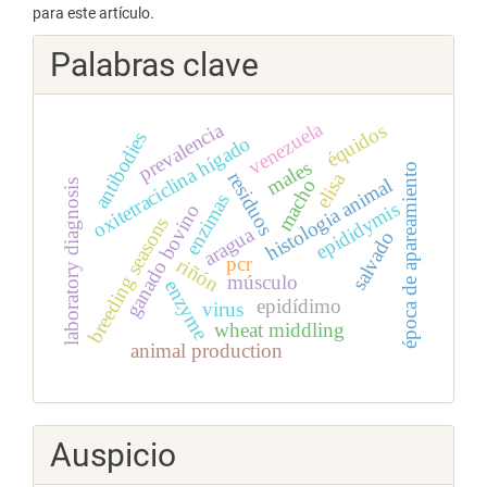
para este artículo.
Palabras clave
venezuela
prevalencia
équidos
antibodies
oxitetraciclina hígado
males
época de apareamiento
residuos
elisa
histologia animal
macho
laboratory diagnosis
enzimas
epididymis
ganado bovino
breeding seasons
aragua
salvado
pcr
riñón
músculo
enzyme
epidídimo
virus
wheat middling
animal production
Auspicio