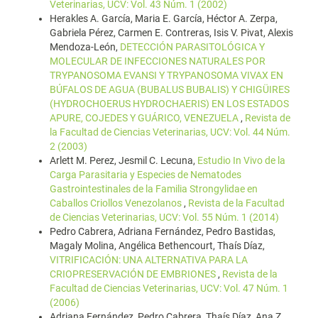
Veterinarias, UCV: Vol. 43 Núm. 1 (2002)
Herakles A. García, Maria E. García, Héctor A. Zerpa,
Gabriela Pérez, Carmen E. Contreras, Isis V. Pivat, Alexis
Mendoza-León,
DETECCIÓN PARASITOLÓGICA Y
MOLECULAR DE INFECCIONES NATURALES POR
TRYPANOSOMA EVANSI Y TRYPANOSOMA VIVAX EN
BÚFALOS DE AGUA (BUBALUS BUBALIS) Y CHIGÜIRES
(HYDROCHOERUS HYDROCHAERIS) EN LOS ESTADOS
APURE, COJEDES Y GUÁRICO, VENEZUELA
,
Revista de
la Facultad de Ciencias Veterinarias, UCV: Vol. 44 Núm.
2 (2003)
Arlett M. Perez, Jesmil C. Lecuna,
Estudio In Vivo de la
Carga Parasitaria y Especies de Nematodes
Gastrointestinales de la Familia Strongylidae en
Caballos Criollos Venezolanos
,
Revista de la Facultad
de Ciencias Veterinarias, UCV: Vol. 55 Núm. 1 (2014)
Pedro Cabrera, Adriana Fernández, Pedro Bastidas,
Magaly Molina, Angélica Bethencourt, Thaís Díaz,
VITRIFICACIÓN: UNA ALTERNATIVA PARA LA
CRIOPRESERVACIÓN DE EMBRIONES
,
Revista de la
Facultad de Ciencias Veterinarias, UCV: Vol. 47 Núm. 1
(2006)
Adriana Fernández, Pedro Cabrera, Thaís Díaz, Ana Z.