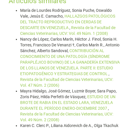
Artículos similares
María de Lourdes Rodríguez, Sonia Puche, Oswaldo
Vale, Jesús E. Camacho,
HALLAZGOS PATOLÓGICOS
DEL TRACTO REPRODUCTIVO EN CERDAS DE
DESCARTE EN VENEZUELA
,
Revista de la Facultad de
Ciencias Veterinarias, UCV: Vol. 49 Núm. 1 (2008)
Nancy de López, Carlos Marín, Héctor J. Finol, Sonia H.
Torres, Francisco De Venanzi †, Carlos Marín R., Antonio
Sánchez, Alberto Sandoval,
CONTRIBUCIÓN AL
CONOCIMIENTO DE UNA PATOLOGÍA (SÍNDROME
PARAPLÉJICO BOVINO) DE LA GANADERÍA EXTENSIVA
DE LOS LLANOS DE VENEZUELA. PARTE II: ESTUDIO
ETIOPATOGÉNICO Y ESTRATEGIAS DE CONTROL
,
Revista de la Facultad de Ciencias Veterinarias, UCV:
Vol. 47 Núm. 2 (2006)
Mayra Hidalgo, José Gómez, Luzmir Boyer, Sara Papo,
Zoris Páez, Hilda Perfetti de Vásquez,
ESTUDIO DE UN
BROTE DE RABIA EN EL ESTADO LARA, VENEZUELA
DURANTE EL PERÍODO ENERO-DICIEMBRE 2007
,
Revista de la Facultad de Ciencias Veterinarias, UCV:
Vol. 49 Núm. 2 (2008)
Karen C. Clerc P., Liliana Aidorevich de A., Olga Tkachuk