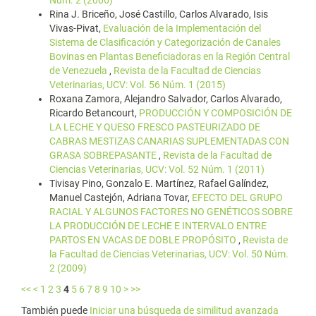
Núm. 2 (2006)
Rina J. Briceño, José Castillo, Carlos Alvarado, Isis
Vivas-Pivat,
Evaluación de la Implementación del
Sistema de Clasificación y Categorización de Canales
Bovinas en Plantas Beneficiadoras en la Región Central
de Venezuela
,
Revista de la Facultad de Ciencias
Veterinarias, UCV: Vol. 56 Núm. 1 (2015)
Roxana Zamora, Alejandro Salvador, Carlos Alvarado,
Ricardo Betancourt,
PRODUCCIÓN Y COMPOSICIÓN DE
LA LECHE Y QUESO FRESCO PASTEURIZADO DE
CABRAS MESTIZAS CANARIAS SUPLEMENTADAS CON
GRASA SOBREPASANTE
,
Revista de la Facultad de
Ciencias Veterinarias, UCV: Vol. 52 Núm. 1 (2011)
Tivisay Pino, Gonzalo E. Martínez, Rafael Galíndez,
Manuel Castejón, Adriana Tovar,
EFECTO DEL GRUPO
RACIAL Y ALGUNOS FACTORES NO GENÉTICOS SOBRE
LA PRODUCCIÓN DE LECHE E INTERVALO ENTRE
PARTOS EN VACAS DE DOBLE PROPÓSITO
,
Revista de
la Facultad de Ciencias Veterinarias, UCV: Vol. 50 Núm.
2 (2009)
<<
<
1
2
3
4
5
6
7
8
9
10
>
>>
También puede
Iniciar una búsqueda de similitud avanzada