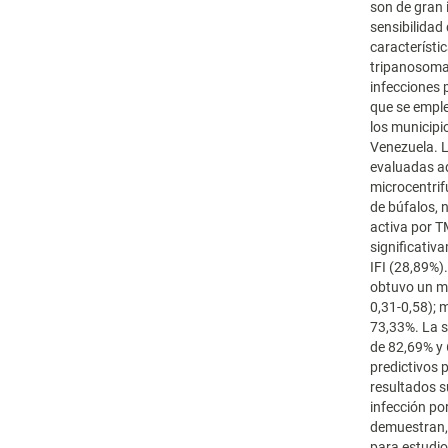
son de gran 
sensibilidad
característi
tripanosomas
infecciones 
que se empl
los municipi
Venezuela. 
evaluadas ad
microcentri
de búfalos, 
activa por T
significativ
IFI (28,89%)
obtuvo un m
0,31-0,58); 
73,33%. La s
de 82,69% y 
predictivos 
resultados 
infección po
demuestran, 
para estudio