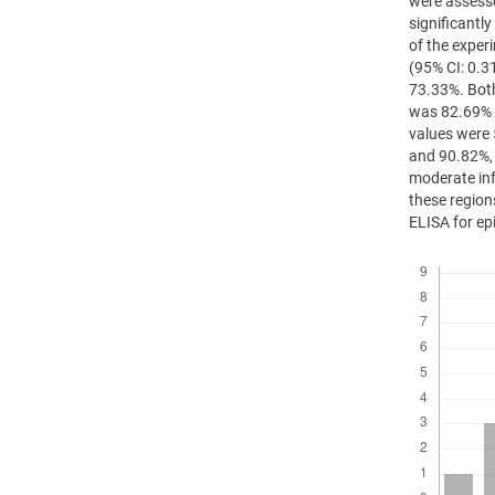
were assess
significantl
of the expe
(95% CI: 0.3
73.33%. Both
was 82.69% a
values were
and 90.82%, 
moderate in
these region
ELISA for ep
Descargas