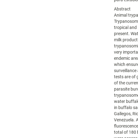
Abstract
Animal trypa
Trypanosome.
tropical and
present. Wat
milk product
trypanosomia
very import
endemic are
which ensure
surveillance
tests are of
of the curre
parasite bur
trypanosomes
water buffa
in buffalo s
Gallegos, Ri
Venezuela. A
fluorescence
total of 180