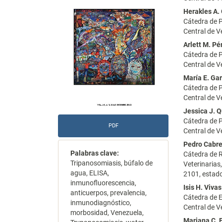
del
del
Herakles A.
Cátedra de P
artículo
artícu
Central de 
Arlett M. Pé
Cátedra de P
Central de 
María E. Gar
Cátedra de P
Central de 
Jessica J. 
Cátedra de P
PDF
Central de 
Pedro Cabr
Palabras clave:
Cátedra de R
Tripanosomiasis, búfalo de
Veterinarias
agua, ELISA,
2101, estad
inmunofluorescencia,
Isis H. Vivas
anticuerpos, prevalencia,
Cátedra de E
inmunodiagnóstico,
Central de 
morbosidad, Venezuela,
Mariana C. 