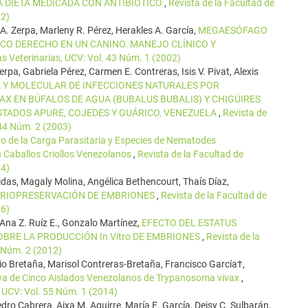
NA DIETA MEDICADA CON ANTIBIÓTICO
,
Revista de la Facultad de
12)
. Zerpa, Marleny R. Pérez, Herakles A. García,
MEGAESÓFAGO
ICO DERECHO EN UN CANINO. MANEJO CLÍNICO Y
as Veterinarias, UCV: Vol. 43 Núm. 1 (2002)
erpa, Gabriela Pérez, Carmen E. Contreras, Isis V. Pivat, Alexis
 Y MOLECULAR DE INFECCIONES NATURALES POR
X EN BÚFALOS DE AGUA (BUBALUS BUBALIS) Y CHIGÜIRES
TADOS APURE, COJEDES Y GUÁRICO, VENEZUELA
,
Revista de
 44 Núm. 2 (2003)
vo de la Carga Parasitaria y Especies de Nematodes
en Caballos Criollos Venezolanos
,
Revista de la Facultad de
14)
das, Magaly Molina, Angélica Bethencourt, Thaís Díaz,
 CRIOPRESERVACIÓN DE EMBRIONES
,
Revista de la Facultad de
06)
Ana Z. Ruíz E., Gonzalo Martínez,
EFECTO DEL ESTATUS
BRE LA PRODUCCIÓN In Vitro DE EMBRIONES
,
Revista de la
3 Núm. 2 (2012)
io Bretaña, Marisol Contreras-Bretaña, Francisco García†,
a de Cinco Aislados Venezolanos de Trypanosoma vivax
,
, UCV: Vol. 55 Núm. 1 (2014)
dro Cabrera, Aixa M. Aguirre, María E. García, Deisy C. Sulbarán,