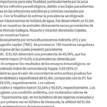
importancia para esta finalidad, particularmente por la poca
 de los métodos parasitológicos, debido a las bajas parasitemias
cas en las infecciones subclínicas y crónicas causadas por
. Con la finalidad de estimar la prevalencia serológicade
por tripanosomas en búfalos de agua, fue desarrollado un ELISA
eó en muestras de animales clínicamente sanos provenientes de
os Rómulo Gallegos, Ricaurte y Girardot del estado Cojedes,
Las muestras fueron
icionalmente por inmunofluorescencia indirecta (IFI) y por
fugación capilar (TMC). Se procesaron 180 muestras sanguíneas
ninguna de las cuales presentó parasitemia
MC. El ELISA determinó una prevalencia de 45,56%, que fue
amente mayor (P<0,05) a la prevalencia obtenida por
. Al comparar los resultados de los ensayos inmunológicos, se
oderado índice de concordancia Kappa: 0,45 (95% CI
mientras que el valor de concordancia entre ambas pruebas fue
ensibilidad y especificidad del ELISA, comparado con la IFI, fue
69,53%, respectivamente. Los valores
positivo y negativo fueron 52,44% y 90,82%, respectivamente. Los
sugieren una condición endémica, con moderados valores de
r Trypanosoma spp. en los bufalinos de las regiones evaluadas y
por primera vez en búfalos de Venezuela, la utilidad del ELISA
s epidemiológicos de tripanosomosis.