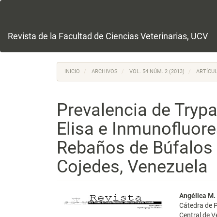
Navegación
principal
Contenido
principal
Revista de la Facultad de Ciencias Veterinarias, UCV
Barra
lateral
INICIO
ARCHIVOS
VOL. 54 NÚM. 2 (2013)
ARTÍCUL
Prevalencia de Try
Elisa e Inmunofluore
Rebaños de Búfalos 
Cojedes, Venezuela
Barra
Conte
Angélica M.
Cátedra de P
lateral
princi
Central de 