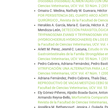
crocodilus crocodilus) ALIMENTADAS CON U
Ciencias Veterinarias, UCV: Vol. 53 Núm. 2 (20
Omaira C. Medina, Nathaly W. Guevara, Héctor A
POR PERSISTENCIA DEL CUARTO ARCO AÓRT
QUIRÚRGICO
,
Revista de la Facultad de Cienci
Herakles A. García, Maria E. García, Héctor A. Z
Mendoza-León,
DETECCIÓN PARASITOLÓGICA
TRYPANOSOMA EVANSI Y TRYPANOSOMA VIVA
(HYDROCHOERUS HYDROCHAERIS) EN LOS ES
la Facultad de Ciencias Veterinarias, UCV: Vol.
Arlett M. Perez, Jesmil C. Lecuna,
Estudio In Vi
Gastrointestinales de la Familia Strongylidae 
Ciencias Veterinarias, UCV: Vol. 55 Núm. 1 (20
Pedro Cabrera, Adriana Fernández, Pedro Basti
VITRIFICACIÓN: UNA ALTERNATIVA PARA LA
Ciencias Veterinarias, UCV: Vol. 47 Núm. 1 (20
Adriana Fernández, Pedro Cabrera, Thaís Díaz, 
REPRODUCTIVO DE VACAS MESTIZAS CEBÚ SO
Facultad de Ciencias Veterinarias, UCV: Vol. 5
Ely Gómez-Piñeres, Alpidio Boada-Sucre, Anton
Armando Reyna-Bello,
Morfometría Comparativ
Revista de la Facultad de Ciencias Veterinarias
Angélica M. Bethencourt, Jessica J. Quijada, Pe