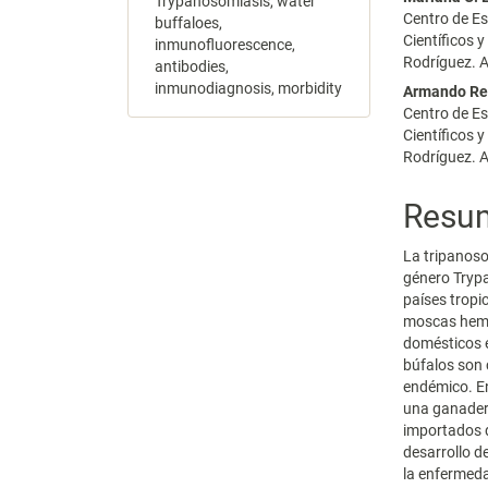
Trypanosomiasis, water
Centro de Es
buffaloes,
Científicos 
inmunofluorescence,
Rodríguez. A
antibodies,
inmunodiagnosis, morbidity
Armando Re
Centro de Es
Científicos 
Rodríguez. A
Resu
La tripanoso
género Tryp
países tropi
moscas hema
domésticos 
búfalos son
endémico. En
una ganader
importados d
desarrollo d
la enfermed