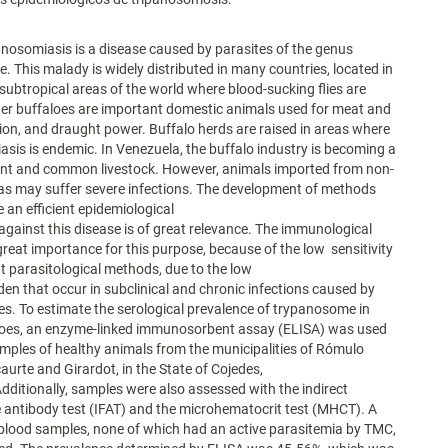
nosomiasis is a disease caused by parasites of the genus
 This malady is widely distributed in many countries, located in
 subtropical areas of the world where blood-sucking flies are
er buffaloes are important domestic animals used for meat and
ion, and draught power. Buffalo herds are raised in areas where
sis is endemic. In Venezuela, the buffalo industry is becoming a
ant and common livestock. However, animals imported from non-
as may suffer severe infections. The development of methods
 an efficient epidemiological
 against this disease is of great relevance. The immunological
 great importance for this purpose, because of the low sensitivity
nt parasitological methods, due to the low
den that occur in subclinical and chronic infections caused by
. To estimate the serological prevalence of trypanosome in
loes, an enzyme-linked immunosorbent assay (ELISA) was used
amples of healthy animals from the municipalities of Rómulo
caurte and Girardot, in the State of Cojedes,
dditionally, samples were also assessed with the indirect
 antibody test (IFAT) and the microhematocrit test (MHCT). A
 blood samples, none of which had an active parasitemia by TMC,