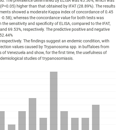
ed. The prevalence determined by ELISA was 45.56%, which was
y (P<0.05) higher than that obtained by IFAT (28.89%). The results
riments showed a moderate Kappa index of concordance of 0.45
1-0.58); whereas the concordance value for both tests was
 the sensitivity and specificity of ELISA, compared to the IFAT,
nd 69.53%, respectively. The predictive positive and negative
 52.44%
respectively. The findings suggest an endemic condition, with
fection values caused by Trypanosoma spp. in buffaloes from
s of Venezuela and show, for the first time, the usefulness of
idemiological studies of trypanosomiasis.