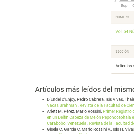
Detal
NÚMERO
del
Vol. 54 N
artícu
SECCIÓN
Artículos 
Artículos más leídos del mism
D’Endel D’Enjoy, Pedro Cabrera, Isis Vivas, Thaí
Vacas Brahman
,
Revista de la Facultad de Cie
Arlett M. Pérez, Mario Rossini,
Primer Registro 
en un Delfín Cabeza de Melón Peponocephala el
Carabobo, Venezuela
,
Revista de la Facultad d
Gisela C. García C, Mario Rossini V., Isis H. Viva