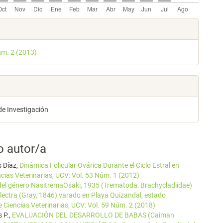
les
úm. 2 (2013)
lo
de Investigación
o autor/a
s Díaz,
Dinámica Folicular Ovárica Durante el Ciclo Estral en
ncias Veterinarias, UCV: Vol. 53 Núm. 1 (2012)
del género NasitremaOsaki, 1935 (Trematoda: Brachycladiidae)
ectra (Gray, 1846) varado en Playa Quizandal, estado
e Ciencias Veterinarias, UCV: Vol. 59 Núm. 2 (2018)
s P.,
EVALUACIÓN DEL DESARROLLO DE BABAS (Caiman