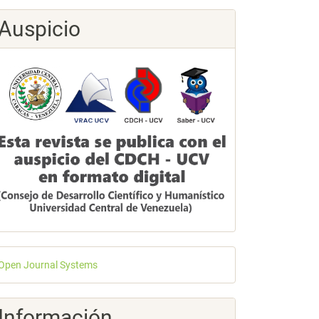
Auspicio
esarrollado
Open Journal Systems
or
Información