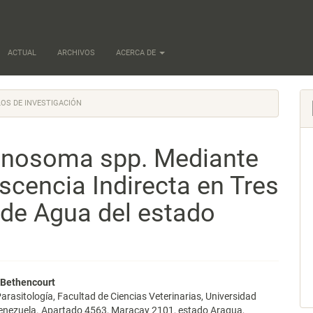
ACTUAL
ARCHIVOS
ACERCA DE
OS DE INVESTIGACIÓN
panosoma spp. Mediante
scencia Indirecta en Tres
de Agua del estado
nido
 Bethencourt
arasitología, Facultad de Ciencias Veterinarias, Universidad
pal
Venezuela. Apartado 4563, Maracay 2101, estado Aragua,