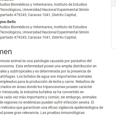
tudios Biomédicos y Veterinarios, Instituto de Estudios
y Tecnológicos, Universidad Nacional Experimental Simón
partado 479245, Caracas 1041, Distrito Capital,
yna-Bello
tudios Biomédicos y Veterinarios, Instituto de Estudios
y Tecnológicos, Universidad Nacional Experimental Simón
partado 479245, Caracas 1041, Distrito Capital,
men
mosis animal es una patología causada por parásitos del
anosoma. Esta enfermedad posee una amplia distribución en
cales y subtropicales y es determinada por la presencia de
tófagas. Los búfalos de agua son importantes animales
empleados para la producción de leche y carne. Rebaños de
 criados en áreas donde los tripanosomas poseen carácter
 Venezuela, la industria bufalina se ha convertido en
ía cada vez más importante y común; sin embargo, animales
e regiones no endémicas pueden sufrir infección severa. El
e métodos que garanticen una eficaz vigilancia epidemiológica de
ad posee gran relevancia. Las pruebas inmunológicas