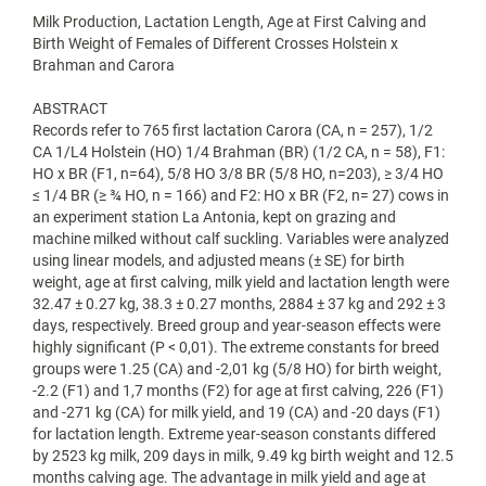
Milk Production, Lactation Length, Age at First Calving and
Birth Weight of Females of Different Crosses Holstein x
Brahman and Carora
ABSTRACT
Records refer to 765 first lactation Carora (CA, n = 257), 1/2
CA 1/L4 Holstein (HO) 1/4 Brahman (BR) (1/2 CA, n = 58), F1:
HO x BR (F1, n=64), 5/8 HO 3/8 BR (5/8 HO, n=203), ≥ 3/4 HO
≤ 1/4 BR (≥ ¾ HO, n = 166) and F2: HO x BR (F2, n= 27) cows in
an experiment station La Antonia, kept on grazing and
machine milked without calf suckling. Variables were analyzed
using linear models, and adjusted means (± SE) for birth
weight, age at first calving, milk yield and lactation length were
32.47 ± 0.27 kg, 38.3 ± 0.27 months, 2884 ± 37 kg and 292 ± 3
days, respectively. Breed group and year-season effects were
highly significant (P < 0,01). The extreme constants for breed
groups were 1.25 (CA) and -2,01 kg (5/8 HO) for birth weight,
-2.2 (F1) and 1,7 months (F2) for age at first calving, 226 (F1)
and -271 kg (CA) for milk yield, and 19 (CA) and -20 days (F1)
for lactation length. Extreme year-season constants differed
by 2523 kg milk, 209 days in milk, 9.49 kg birth weight and 12.5
months calving age. The advantage in milk yield and age at