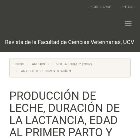
Navegación
REGISTRARSE
ENTRAR
principal
Contenido
principal
Toggl
Barra
navig
lateral
Revista de la Facultad de Ciencias Veterinarias, UCV
INICIO
ARCHIVOS
VOL. 43 NÚM. 2 (2002)
ARTÍCULOS DE INVESTIGACIÓN
PRODUCCIÓN DE
LECHE, DURACIÓN DE
LA LACTANCIA, EDAD
AL PRIMER PARTO Y