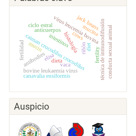
jack beans
virus leucemia bovina
técnica de inmunodifusión
ciclo estral
mucina
conducta sexual animal
anticuerpos
cows
histología
intestinos
caiman crocodilus crocodilus
fertilidad
mucin
riñón
diet
fertility
antibodies
elisa
dieta
vaca
bovine leukaemia virus
canavalia ensiformis
Auspicio