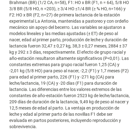
Brahman (BR) (1/2 CA, n=58), F1: HO x BR (F1, n = 64), 5/8 HO
3/8 BR (5/8 HO, n =203), ≥ 3/4 HO ≤1/4 BR (≥ ¾ HO, n=166) y
F2: HO x BR (F2, n=27) de primera lactancia de la estación
experimental La Antonia, mantenidas a pastoreo y con ordeño
mecánico sin apoyo del becerro. Las variables se ajustaron a
modelos lineales y las medias ajustadas (± ET) de peso al
nacer, edad al primer parto, producción de leche y duración de
lactancia fueron 32,47 ± 0,27 kg, 38,3 ± 0,27 meses, 2884 ± 37
kg y 292 ± 3 días, respectivamente. El efecto de grupo racial y
año-estación resultaron altamente significativos (P<0,01). Las
constantes extremas para grupo racial fueron 1,25 (CA) y
-2,01 kg (5/8 HO) para peso al nacer, -2,2 (F1) y 1,7 meses (F2)
para edad al primer parto, 226 (F1) y -271 kg (CA) para
leche/lactancia, 19 (CA) y -20 días (F1) para duración de
lactancia. Las diferencias entre los valores extremos de las
constantes de año-estación fueron 2523 kg de leche/lactancia,
209 días de duración de la lactancia, 9,49 kg de peso al nacer y
12,5 meses de edad al parto. La ventaja en producción de
leche y edad al primer parto de las novillas F1 debe ser
evaluada en partos posteriores, incluyendo reproducción y
sobrevivencia.