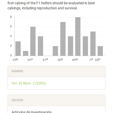
first calving of the F1 heifers should be evaluated in later
calvings, including reproduction and survival.
Descargas
Detalles
NÚMERO
del
Vol. 43 Núm. 2 (2002)
artículo
SECCIÓN
Artículos de Investigación