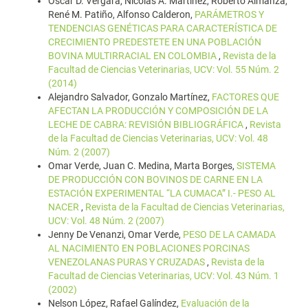
Oscar D. Vergara, Nicolás A. Martínez, Roberto Almanza,
René M. Patiño, Alfonso Calderon,
PARÁMETROS Y
TENDENCIAS GENÉTICAS PARA CARACTERÍSTICA DE
CRECIMIENTO PREDESTETE EN UNA POBLACIÓN
BOVINA MULTIRRACIAL EN COLOMBIA
,
Revista de la
Facultad de Ciencias Veterinarias, UCV: Vol. 55 Núm. 2
(2014)
Alejandro Salvador, Gonzalo Martínez,
FACTORES QUE
AFECTAN LA PRODUCCIÓN Y COMPOSICIÓN DE LA
LECHE DE CABRA: REVISIÓN BIBLIOGRÁFICA
,
Revista
de la Facultad de Ciencias Veterinarias, UCV: Vol. 48
Núm. 2 (2007)
Omar Verde, Juan C. Medina, Marta Borges,
SISTEMA
DE PRODUCCIÓN CON BOVINOS DE CARNE EN LA
ESTACIÓN EXPERIMENTAL “LA CUMACA” I.- PESO AL
NACER
,
Revista de la Facultad de Ciencias Veterinarias,
UCV: Vol. 48 Núm. 2 (2007)
Jenny De Venanzi, Omar Verde,
PESO DE LA CAMADA
AL NACIMIENTO EN POBLACIONES PORCINAS
VENEZOLANAS PURAS Y CRUZADAS
,
Revista de la
Facultad de Ciencias Veterinarias, UCV: Vol. 43 Núm. 1
(2002)
Nelson López, Rafael Galíndez,
Evaluación de la