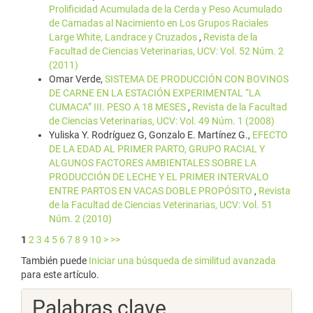
Prolificidad Acumulada de la Cerda y Peso Acumulado
de Camadas al Nacimiento en Los Grupos Raciales
Large White, Landrace y Cruzados
,
Revista de la
Facultad de Ciencias Veterinarias, UCV: Vol. 52 Núm. 2
(2011)
Omar Verde,
SISTEMA DE PRODUCCIÓN CON BOVINOS
DE CARNE EN LA ESTACIÓN EXPERIMENTAL “LA
CUMACA” III. PESO A 18 MESES
,
Revista de la Facultad
de Ciencias Veterinarias, UCV: Vol. 49 Núm. 1 (2008)
Yuliska Y. Rodríguez G, Gonzalo E. Martínez G.,
EFECTO
DE LA EDAD AL PRIMER PARTO, GRUPO RACIAL Y
ALGUNOS FACTORES AMBIENTALES SOBRE LA
PRODUCCIÓN DE LECHE Y EL PRIMER INTERVALO
ENTRE PARTOS EN VACAS DOBLE PROPÓSITO
,
Revista
de la Facultad de Ciencias Veterinarias, UCV: Vol. 51
Núm. 2 (2010)
1
2
3
4
5
6
7
8
9
10
>
>>
También puede
Iniciar una búsqueda de similitud avanzada
para este artículo.
Palabras clave