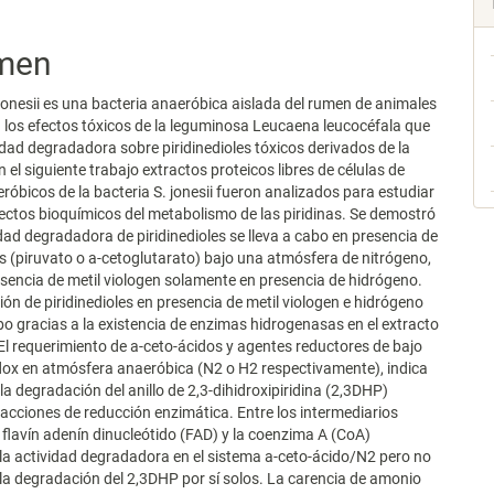
men
jonesii es una bacteria anaeróbica aislada del rumen de animales
a los efectos tóxicos de la leguminosa Leucaena leucocéfala que
idad degradadora sobre piridinedioles tóxicos derivados de la
 el siguiente trabajo extractos proteicos libres de células de
eróbicos de la bacteria S. jonesii fueron analizados para estudiar
ctos bioquímicos del metabolismo de las piridinas. Se demostró
idad degradadora de piridinedioles se lleva a cabo en presencia de
s (piruvato o a-cetoglutarato) bajo una atmósfera de nitrógeno,
esencia de metil viologen solamente en presencia de hidrógeno.
ón de piridinedioles en presencia de metil viologen e hidrógeno
abo gracias a la existencia de enzimas hidrogenasas en el extracto
El requerimiento de a-ceto-ácidos y agentes reductores de bajo
dox en atmósfera anaeróbica (N2 o H2 respectivamente), indica
la degradación del anillo de 2,3-dihidroxipiridina (2,3DHP)
acciones de reducción enzimática. Entre los intermediarios
 flavín adenín dinucleótido (FAD) y la coenzima A (CoA)
la actividad degradadora en el sistema a-ceto-ácido/N2 pero no
la degradación del 2,3DHP por sí solos. La carencia de amonio