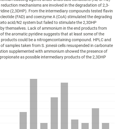
t reduction mechanisms are involved in the degradation of 2,3-
idine (2,3DHP). From the intermediary compounds tested flavin
ucleotide (FAD) and coenzyme A (CoA) stimulated the degrading
a-keto acid/N2 system but failed to stimulate the 2,3DHP
 by themselves. Lack of ammonium in the end products from
of the aromatic pyridine suggests that at least some of the
y products could be a nitrogencontaining compound. HPLC and
of samples taken from S. jonesii cells resuspended in carbonate
lution supplemented with ammonium showed the presence of
 propionate as possible intermediary products of the 2,3DHP