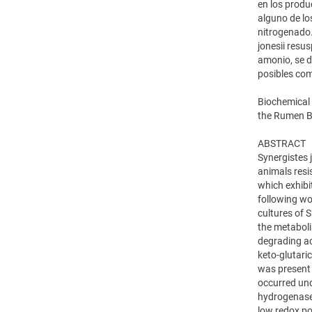
en los produc
alguno de lo
nitrogenado.
jonesii resu
amonio, se d
posibles com
Biochemical 
the Rumen Ba
ABSTRACT
Synergistes 
animals resi
which exhibi
following wo
cultures of 
the metaboli
degrading ac
keto-glutari
was present
occurred und
hydrogenases
low redox po