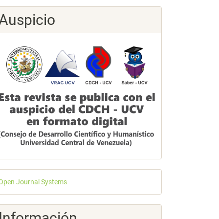
Auspicio
esarrollado
Open Journal Systems
or
Información