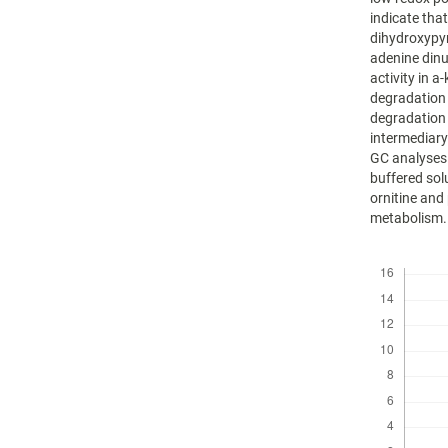
indicate tha
dihydroxypyr
adenine din
activity in 
degradation
degradation 
intermediar
GC analyses 
buffered so
ornitine and
metabolism.
Descargas