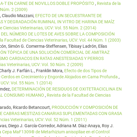
A-T EN CARNE DE NOVILLOS DOBLE PROPÓSITO
,
Revista de la
0 Núm. 2 (2009)
, Claudio Mazzani,
EFECTO DE UN SECUESTRANTE DE
 Y DEGRADACIÓN RUMINAL IN VITRO DE HARINA DE MAÍZ
de Ciencias Veterinarias, UCV: Vol. 55 Núm. 2 (2014)
 DEL NÚMERO DE LOTES DE AVES SOBRE LA COMPOSICIÓN
 la Facultad de Ciencias Veterinarias, UCV: Vol. 44 Núm. 1 (2003)
acón, Simón G. Comerma-Steffensen, Tibisay Ladrón, Elías
IÓN TÓPICA DE UNA SOLUCIÓN COMERCIAL DE AMITRAZ
MO CARDIACOS EN RATAS ANESTESIADAS Y PERROS
cias Veterinarias, UCV: Vol. 50 Núm. 2 (2009)
harly J. Farfán L., Franklin Mora,
Efecto de dos Tipos de
de Cerdos en Crecimiento y Engorde Alojados en Cama Profunda
,
, UCV: Vol. 55 Núm. 1 (2014)
Méndez,
DETERMINACIÓN DE RESIDUOS DE OXITETRACICLINA EN
S AL CONSUMO HUMANO
,
Revista de la Facultad de Ciencias
varado, Ricardo Betancourt,
PRODUCCIÓN Y COMPOSICIÓN DE
DE CABRAS MESTIZAS CANARIAS SUPLEMENTADAS CON GRASA
encias Veterinarias, UCV: Vol. 52 Núm. 1 (2011)
ivas, Diego J. García-Corredor, Adriana M. Díaz-Anaya, Roy J.
 la Cepa MaF1309® de Metarhizium anisopliae en el Control