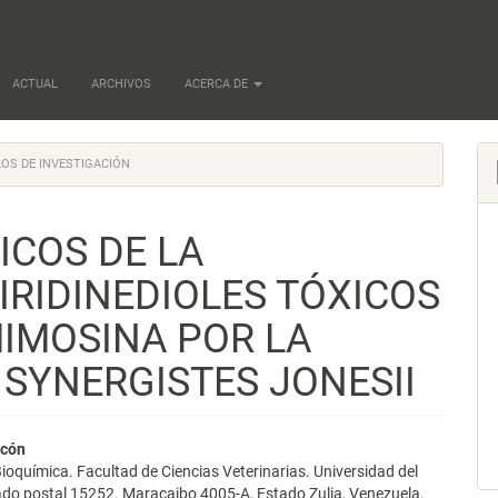
ACTUAL
ARCHIVOS
ACERCA DE
OS DE INVESTIGACIÓN
ICOS DE LA
IRIDINEDIOLES TÓXICOS
MIMOSINA POR LA
 SYNERGISTES JONESII
nido
ncón
ioquímica. Facultad de Ciencias Veterinarias. Universidad del
pal
ado postal 15252. Maracaibo 4005-A, Estado Zulia, Venezuela.