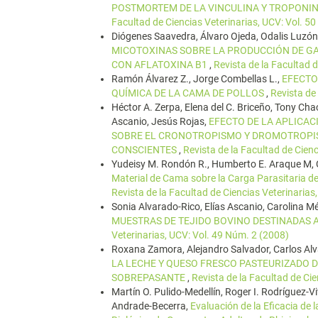
POSTMORTEM DE LA VINCULINA Y TROPONIN
Facultad de Ciencias Veterinarias, UCV: Vol. 5
Diógenes Saavedra, Álvaro Ojeda, Odalis Luzón
MICOTOXINAS SOBRE LA PRODUCCIÓN DE GAS
CON AFLATOXINA B1
,
Revista de la Facultad 
Ramón Álvarez Z., Jorge Combellas L.,
EFECTO
QUÍMICA DE LA CAMA DE POLLOS
,
Revista de
Héctor A. Zerpa, Elena del C. Briceño, Tony Ch
Ascanio, Jesús Rojas,
EFECTO DE LA APLICAC
SOBRE EL CRONOTROPISMO Y DROMOTROPIS
CONSCIENTES
,
Revista de la Facultad de Cien
Yudeisy M. Rondón R., Humberto E. Araque M, C
Material de Cama sobre la Carga Parasitaria 
Revista de la Facultad de Ciencias Veterinarias
Sonia Alvarado-Rico, Elías Ascanio, Carolina 
MUESTRAS DE TEJIDO BOVINO DESTINADA
Veterinarias, UCV: Vol. 49 Núm. 2 (2008)
Roxana Zamora, Alejandro Salvador, Carlos Al
LA LECHE Y QUESO FRESCO PASTEURIZADO 
SOBREPASANTE
,
Revista de la Facultad de Ci
Martín O. Pulido-Medellín, Roger I. Rodríguez-V
Andrade-Becerra,
Evaluación de la Eficacia de