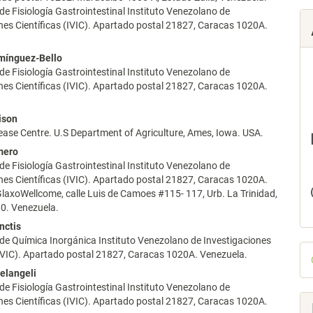
de Fisiología Gastrointestinal Instituto Venezolano de
nes Científicas (IVIC). Apartado postal 21827, Caracas 1020A.
lo
mínguez-Bello
de Fisiología Gastrointestinal Instituto Venezolano de
nes Científicas (IVIC). Apartado postal 21827, Caracas 1020A.
lison
ease Centre. U.S Department of Agriculture, Ames, Iowa. USA.
mero
de Fisiología Gastrointestinal Instituto Venezolano de
nes Científicas (IVIC). Apartado postal 21827, Caracas 1020A.
laxoWellcome, calle Luis de Camoes #115- 117, Urb. La Trinidad,
0. Venezuela.
nctis
de Química Inorgánica Instituto Venezolano de Investigaciones
D
(IVIC). Apartado postal 21827, Caracas 1020A. Venezuela.
p
elangeli
de Fisiología Gastrointestinal Instituto Venezolano de
nes Científicas (IVIC). Apartado postal 21827, Caracas 1020A.