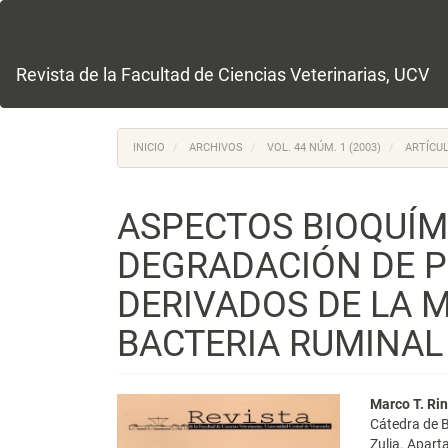
Navegación
principal
Contenido
principal
Revista de la Facultad de Ciencias Veterinarias, UCV
Barra
lateral
INICIO
ARCHIVOS
VOL. 44 NÚM. 1 (2003)
ARTÍCUL
ASPECTOS BIOQUÍM
DEGRADACIÓN DE P
DERIVADOS DE LA 
BACTERIA RUMINAL
Barra
Conte
Marco T. Ri
Cátedra de B
lateral
princi
Zulia. Apart