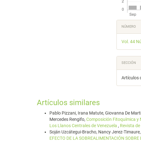
Detal
NÚMERO
del
Vol. 44 N
artícu
SECCIÓN
Artículos 
Artículos similares
Pablo Pizzani, Irana Matute, Giovanna De Marti
Mercedes Rengifo,
Composición Fitoquímica y N
Los Llanos Centrales de Venezuela
,
Revista de
Soján Uzcátegui-Bracho, Nancy Jerez-Timaure, 
EFECTO DE LA SOBREALIMENTACIÓN SOBRE 