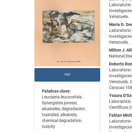
Laboratorio 
del
del
Investigacio
artículo
artícu
Venezuela.
María G. Do
Laboratorio 
Investigacio
Venezuela.
Milton J. Al
National Dis
Roberto Ro
Laboratorio 
PDF
Investigacio
Venezuela. G
Caracas 108
Palabras clave:
Ysaura D’Sa
Leucaena leucocefala,
Laboratorio 
Synergistes jonessi,
Científicas 
alcaloides, degradación,
toxicidad, alkaloids,
Fabian Mich
chemical degradation,
Laboratorio 
toxicity
Investigacio