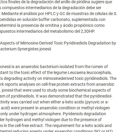
tos finales de la degradación del anillo de piridina sugiere que
s compuestos intermediarios de la degradación debe ser
 Mediante el análisis por HPLC y GC de muestras de células de S.
spendidas en solución buffer carbonato, suplementada con
eterminó la presencia de ornitina y ácido propiónico como
puestos intermediarios del metabolismo del 2,3DHP.
Aspects of Mimosine-Derived Toxic Pyridinediols Degradation by
cterium Synergistes jonesii
jonesii is an anaerobic bacterium isolated from the rumen of
stant to the toxic effect of the legume Leucaena leucocephala,
ts degrading activity on mimosinederived toxic pyridinediols. The
rk reports analyses on cell-free protein extracts from anaerobic
S. jonesii that were used to study some biochemical aspects of
sm of pyridinediols. It was demonstrated that the pyridinediol-
tivity was carried out when either a-keto acids (pyruvic or a-
c acid) were present in anaerobic condition or methyl viologen
 only under hydrogen atmosphere. Pyrideniols degradation
er hydrogen and methyl viologen due to the presence of
 in the cell-free extract. The requirement for a-keto acids and
tential reducing agents under anaerobic conditions (N2 or H2)