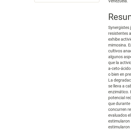
Venezuela.
Resu
Synergistes 
resistentes 
exhibe activ
mimosina. En
cultivos ana
algunos aspe
que la activ
a-ceto-ácido
o bien en pr
La degradaci
se lleva a c
enzimático. 
potencial re
que durante 
concurren re
evaluados el
estimularon 
estimularon 