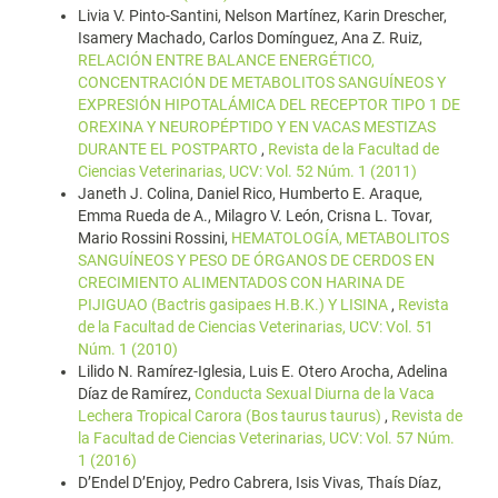
Livia V. Pinto-Santini, Nelson Martínez, Karin Drescher,
Isamery Machado, Carlos Domínguez, Ana Z. Ruiz,
RELACIÓN ENTRE BALANCE ENERGÉTICO,
CONCENTRACIÓN DE METABOLITOS SANGUÍNEOS Y
EXPRESIÓN HIPOTALÁMICA DEL RECEPTOR TIPO 1 DE
OREXINA Y NEUROPÉPTIDO Y EN VACAS MESTIZAS
DURANTE EL POSTPARTO
,
Revista de la Facultad de
Ciencias Veterinarias, UCV: Vol. 52 Núm. 1 (2011)
Janeth J. Colina, Daniel Rico, Humberto E. Araque,
Emma Rueda de A., Milagro V. León, Crisna L. Tovar,
Mario Rossini Rossini,
HEMATOLOGÍA, METABOLITOS
SANGUÍNEOS Y PESO DE ÓRGANOS DE CERDOS EN
CRECIMIENTO ALIMENTADOS CON HARINA DE
PIJIGUAO (Bactris gasipaes H.B.K.) Y LISINA
,
Revista
de la Facultad de Ciencias Veterinarias, UCV: Vol. 51
Núm. 1 (2010)
Lilido N. Ramírez-Iglesia, Luis E. Otero Arocha, Adelina
Díaz de Ramírez,
Conducta Sexual Diurna de la Vaca
Lechera Tropical Carora (Bos taurus taurus)
,
Revista de
la Facultad de Ciencias Veterinarias, UCV: Vol. 57 Núm.
1 (2016)
D’Endel D’Enjoy, Pedro Cabrera, Isis Vivas, Thaís Díaz,