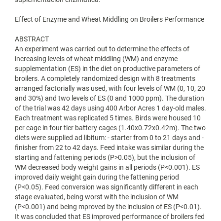
Effect of Enzyme and Wheat Middling on Broilers Performance
ABSTRACT
An experiment was carried out to determine the effects of
increasing levels of wheat middling (WM) and enzyme
supplementation (ES) in the diet on productive parameters of
broilers. A completely randomized design with 8 treatments
arranged factorially was used, with four levels of WM (0, 10, 20
and 30%) and two levels of ES (0 and 1000 ppm). The duration
of the trial was 42 days using 400 Arbor Acres 1 day-old males.
Each treatment was replicated 5 times. Birds were housed 10
per cage in four tier battery cages (1.40x0.72x0.42m). The two
diets were supplied ad libitum: - starter from 0 to 21 days and -
finisher from 22 to 42 days. Feed intake was similar during the
starting and fattening periods (P>0.05), but the inclusion of
WM decreased body weight gains in all periods (P<0.001). ES
improved daily weight gain during the fattening period
(P<0.05). Feed conversion was significantly different in each
stage evaluated, being worst with the inclusion of WM
(P<0.001) and being mproved by the inclusion of ES (P<0.01).
It was concluded that ES improved performance of broilers fed