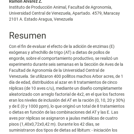
Contenido
Ramón Álvarez Z.
Instituto de Producción Animal, Facultad de Agronomía,
principal
Universidad Central de Venezuela, Apartado. 4579, Maracay
2101 A. Estado Aragua, Venezuela
del
artículo
Resumen
Con el fin de evaluar el efecto de la adición de enzimas (E)
exógenas y afrechillo de trigo (AT) a dietas de pollos de
engorde, sobre el comportamiento productivo, se realizó un
experimento durante seis semanas en la Sección de Aves de la
Facultad de Agronomía de la Universidad Central de
Venezuela. Se utilizaron 400 pollitos machos Arbor acres, de 1
día de edad, distribuidos al azar en 8 tratamientos de cinco
réplicas (de 10 aves c/u), mediante un diseño completamente
aleatorizado con arreglo factorial de 4x2, en el que los factores
eran los niveles de inclusión del AT en la ración (0, 10, 20 y 30%)
y de E (0 y 1000 ppm), lo que originó un total de 8 tratamientos
o dietas en función de las combinaciones del AT y las E. Las
aves por réplicas se asignaron a jaulas metálicas de cuatro
pisos (1,40x0,72x0,42 m). Durante los 42 días, se
suministraron dos tipos de dietas ad libitum: - iniciación los