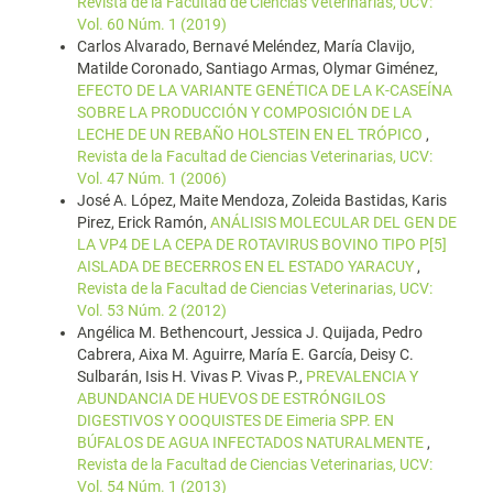
Revista de la Facultad de Ciencias Veterinarias, UCV:
Vol. 60 Núm. 1 (2019)
Carlos Alvarado, Bernavé Meléndez, María Clavijo,
Matilde Coronado, Santiago Armas, Olymar Giménez,
EFECTO DE LA VARIANTE GENÉTICA DE LA K-CASEÍNA
SOBRE LA PRODUCCIÓN Y COMPOSICIÓN DE LA
LECHE DE UN REBAÑO HOLSTEIN EN EL TRÓPICO
,
Revista de la Facultad de Ciencias Veterinarias, UCV:
Vol. 47 Núm. 1 (2006)
José A. López, Maite Mendoza, Zoleida Bastidas, Karis
Pirez, Erick Ramón,
ANÁLISIS MOLECULAR DEL GEN DE
LA VP4 DE LA CEPA DE ROTAVIRUS BOVINO TIPO P[5]
AISLADA DE BECERROS EN EL ESTADO YARACUY
,
Revista de la Facultad de Ciencias Veterinarias, UCV:
Vol. 53 Núm. 2 (2012)
Angélica M. Bethencourt, Jessica J. Quijada, Pedro
Cabrera, Aixa M. Aguirre, María E. García, Deisy C.
Sulbarán, Isis H. Vivas P. Vivas P.,
PREVALENCIA Y
ABUNDANCIA DE HUEVOS DE ESTRÓNGILOS
DIGESTIVOS Y OOQUISTES DE Eimeria SPP. EN
BÚFALOS DE AGUA INFECTADOS NATURALMENTE
,
Revista de la Facultad de Ciencias Veterinarias, UCV:
Vol. 54 Núm. 1 (2013)