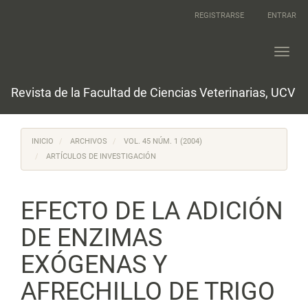
Navegación
REGISTRARSE
ENTRAR
principal
Contenido
principal
Toggl
Barra
navig
lateral
Revista de la Facultad de Ciencias Veterinarias, UCV
INICIO
ARCHIVOS
VOL. 45 NÚM. 1 (2004)
ARTÍCULOS DE INVESTIGACIÓN
EFECTO DE LA ADICIÓN
DE ENZIMAS
EXÓGENAS Y
AFRECHILLO DE TRIGO