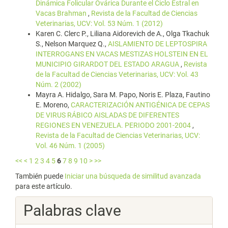
Dinámica Folicular Ovárica Durante el Ciclo Estral en
Vacas Brahman
,
Revista de la Facultad de Ciencias
Veterinarias, UCV: Vol. 53 Núm. 1 (2012)
Karen C. Clerc P., Liliana Aidorevich de A., Olga Tkachuk
S., Nelson Marquez Q.,
AISLAMIENTO DE LEPTOSPIRA
INTERROGANS EN VACAS MESTIZAS HOLSTEIN EN EL
MUNICIPIO GIRARDOT DEL ESTADO ARAGUA
,
Revista
de la Facultad de Ciencias Veterinarias, UCV: Vol. 43
Núm. 2 (2002)
Mayra A. Hidalgo, Sara M. Papo, Noris E. Plaza, Fautino
E. Moreno,
CARACTERIZACIÓN ANTIGÉNICA DE CEPAS
DE VIRUS RÁBICO AISLADAS DE DIFERENTES
REGIONES EN VENEZUELA. PERIODO 2001-2004
,
Revista de la Facultad de Ciencias Veterinarias, UCV:
Vol. 46 Núm. 1 (2005)
<<
<
1
2
3
4
5
6
7
8
9
10
>
>>
También puede
Iniciar una búsqueda de similitud avanzada
para este artículo.
Palabras clave