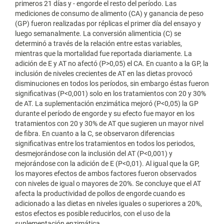
primeros 21 días y - engorde el resto del período. Las
mediciones de consumo de alimento (CA) y ganancia de peso
(GP) fueron realizadas por réplicas el primer día del ensayo y
luego semanalmente. La conversión alimenticia (C) se
determinó a través de la relación entre estas variables,
mientras que la mortalidad fue reportada diariamente. La
adición de E y AT no afectó (P>0,05) el CA. En cuanto a la GP, la
inclusión de niveles crecientes de AT en las dietas provocó
disminuciones en todos los períodos, sin embargo éstas fueron
significativas (P<0,001) solo en los tratamientos con 20 y 30%
de AT. La suplementación enzimática mejoró (P<0,05) la GP
durante el período de engorde y su efecto fue mayor en los
tratamientos con 20 y 30% de AT que sugieren un mayor nivel
de fibra. En cuanto a la C, se observaron diferencias
significativas entre los tratamientos en todos los periodos,
desmejorándose con la inclusión del AT (P<0,001) y
mejorándose con la adición de E (P<0,01). Al igual que la GP,
los mayores efectos de ambos factores fueron observados
con niveles de igual o mayores de 20%. Se concluye que el AT
afecta la productividad de pollos de engorde cuando es
adicionado a las dietas en niveles iguales o superiores a 20%,
estos efectos es posible reducirlos, con el uso de la
suplementación enzimática.