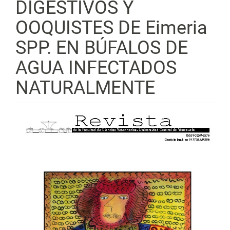
DIGESTIVOS Y
OOQUISTES DE Eimeria
SPP. EN BÚFALOS DE
AGUA INFECTADOS
NATURALMENTE
Barra
lateral
del
artículo