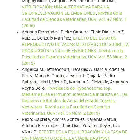
Magaly Molina, Angélica Bethencourt, Thaís Díaz,
VITRIFICACIÓN: UNA ALTERNATIVA PARA LA
CRIOPRESERVACIÓN DE EMBRIONES
,
Revista de la
Facultad de Ciencias Veterinarias, UCV: Vol. 47 Núm. 1
(2006)
Adriana Fernández, Pedro Cabrera, Thaís Díaz, Ana Z.
Ruíz E., Gonzalo Martínez,
EFECTO DEL ESTATUS
REPRODUCTIVO DE VACAS MESTIZAS CEBÚ SOBRE LA
PRODUCCIÓN In Vitro DE EMBRIONES
,
Revista de la
Facultad de Ciencias Veterinarias, UCV: Vol. 53 Núm. 2
(2012)
Angélica M. Bethencourt, Herakles A. García, Arlett M.
Pérez, María E. García, Jessica J. Quijada, Pedro
Cabrera, Isis H. Vivas P., Mariana C. Eleizalde, Armando
Reyna-Bello,
Prevalencia de Trypanosoma spp.
Mediante Elisa e Inmunofluorescencia Indirecta en Tres
Rebaños de Búfalos de Agua del estado Cojedes,
Venezuela
,
Revista de la Facultad de Ciencias
Veterinarias, UCV: Vol. 54 Núm. 2 (2013)
Pedro Cabrera, Andrés González, Karelhia García,
Adriana Fernández, Thaís Díaz, Yuraima Reyes, Isis
Vivas P.,
EFECTO DE LA EQUILIBRACIÓN Y LA TASA DE
ENFRIAMIENTO SOBRE LA VIABILIDAD POST