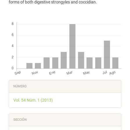
forms of both digestive strongyles and coccidian.
Descargas
Detalles
NÚMERO
del
Vol. 54 Núm. 1 (2013)
artículo
SECCIÓN