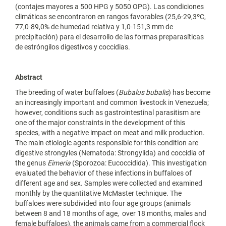
(contajes mayores a 500 HPG y 5050 OPG). Las condiciones
climáticas se encontraron en rangos favorables (25,6-29,3ºC,
77,0-89,0% de humedad relativa y 1,0-151,3 mm de
precipitación) para el desarrollo de las formas preparasíticas
de estróngilos digestivos y coccidias.
Abstract
The breeding of water buffaloes (
Bubalus bubalis
) has become
an increasingly important and common livestock in Venezuela;
however, conditions such as gastrointestinal parasitism are
one of the major constraints in the development of this
species, with a negative impact on meat and milk production.
The main etiologic agents responsible for this condition are
digestive strongyles (Nematoda: Strongylida) and coccidia of
the genus
Eimeria
(Sporozoa: Eucoccidida). This investigation
evaluated the behavior of these infections in buffaloes of
different age and sex. Samples were collected and examined
monthly by the quantitative McMaster technique. The
buffaloes were subdivided into four age groups (animals
between 8 and 18 months of age, over 18 months, males and
female buffaloes), the animals came from a commercial flock