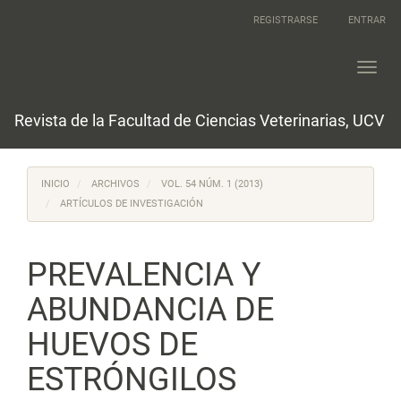
Navegación
REGISTRARSE
ENTRAR
principal
Contenido
principal
Toggl
Barra
navig
lateral
Revista de la Facultad de Ciencias Veterinarias, UCV
INICIO
ARCHIVOS
VOL. 54 NÚM. 1 (2013)
ARTÍCULOS DE INVESTIGACIÓN
PREVALENCIA Y
ABUNDANCIA DE
HUEVOS DE
ESTRÓNGILOS