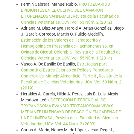
Fermin Cabrera, Manuel Rubio,
PROTOZOARIOS
EPIBIONTES EN EL CULTIVO DEL CAMARÓN
LITOPENAEUS VANNAMEI
,
Revista de la Facultad de
Ciencias Veterinarias, UCV: Vol. 53 Núm. 2 (2012)
Adriana M. Díaz-Anaya, Harold A. Arias-González, Diego
J. García-Corredor, Martin O. Pulido-Medellín,
Estimación de los Valores de Hematocrito y
Hemoglobina en Presencia de Haemonchus sp. en
Ovinos de Oicatá, Colombia
,
Revista de la Facultad de
Ciencias Veterinarias, UCV: Vol. 55 Núm. 1 (2014)
Vasco A. De Basilio De Basilio,
Estrategias para
Combatir el Estrés Calórico en Pollos y Ponedoras
Comerciales: Manejo Alimenticio. Parte II
,
Revista de la
Facultad de Ciencias Veterinarias, UCV: Vol. 60 Núm. 2
(2019)
Herakles A. García, Hilda A. Pérez, Luis B. Luis, Alexis
Mendoza-León,
DETECCIÓN DIFERENCIAL DE
TRYPANOSOMA EVANSI Y TRYPANOSOMA VIVAX
MEDIANTE UN ENSAYO DE REACCIÓN EN CADENA DE
LA POLIMERASA
,
Revista de la Facultad de Ciencias
Veterinarias, UCV: Vol. 44 Núm. 2 (2003)
Carlos A. Marín, Nancy M. de López, Jesús Regetti,