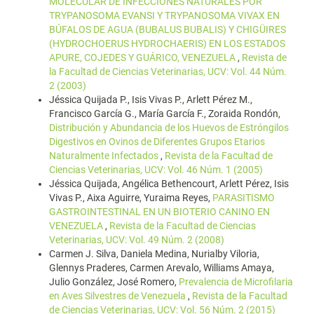
MOLECULAR DE INFECCIONES NATURALES POR
TRYPANOSOMA EVANSI Y TRYPANOSOMA VIVAX EN
BÚFALOS DE AGUA (BUBALUS BUBALIS) Y CHIGÜIRES
(HYDROCHOERUS HYDROCHAERIS) EN LOS ESTADOS
APURE, COJEDES Y GUÁRICO, VENEZUELA
,
Revista de
la Facultad de Ciencias Veterinarias, UCV: Vol. 44 Núm.
2 (2003)
Jéssica Quijada P., Isis Vivas P., Arlett Pérez M.,
Francisco García G., María García F., Zoraida Rondón,
Distribución y Abundancia de los Huevos de Estróngilos
Digestivos en Ovinos de Diferentes Grupos Etarios
Naturalmente Infectados
,
Revista de la Facultad de
Ciencias Veterinarias, UCV: Vol. 46 Núm. 1 (2005)
Jéssica Quijada, Angélica Bethencourt, Arlett Pérez, Isis
Vivas P., Aixa Aguirre, Yuraima Reyes,
PARASITISMO
GASTROINTESTINAL EN UN BIOTERIO CANINO EN
VENEZUELA
,
Revista de la Facultad de Ciencias
Veterinarias, UCV: Vol. 49 Núm. 2 (2008)
Carmen J. Silva, Daniela Medina, Nurialby Viloria,
Glennys Praderes, Carmen Arevalo, Williams Amaya,
Julio González, José Romero,
Prevalencia de Microfilaria
en Aves Silvestres de Venezuela
,
Revista de la Facultad
de Ciencias Veterinarias, UCV: Vol. 56 Núm. 2 (2015)