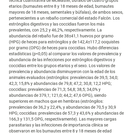
técnica cuantitativa de McMaster, búfalos de cuatro grupos
etarios (bumautes entre 8 y 18 meses de edad, bumautes
mayores de 18 meses, sementales y búfalas), de ambos sexos,
pertenecientes a un rebaño comercial del estado Falcón. Los
estróngilos digestivos y las coccidias fueron los más
prevalentes, con 25,2 y 46,2%, respectivamente. La
abundancia del rebaño fue de 38±41,1 huevos por gramo
(HPG) de heces para estróngilos y de 142,4±117,2 ooquistes
por gramo (OPG) de heces para coccidias. Hubo diferencias
estadísticas (p<0,05) al comparar los valores de prevalencia y
abundancia de las infecciones por estróngilos digestivos y
coccidias entre los grupos etarios y el sexo. Los valores de
prevalencia y abundancia disminuyeron con la edad de los
animales evaluados (estróngilos: prevalencias de 39,5; 34,0;
42,3; 15,8% y abundancias de 79,8; 47,2; 30,8; 12,2 HPG;
coccidias: prevalencias de 71,3; 54,8; 38,5; 34,0% y
abundancias de 379,1; 121,0; 44,2; 47,6 OPG), siendo
superiores en machos que en hembras (estróngilos:
prevalencias de 36,2 y 22,4%, y abundancias de 70,5 y 30,9
HPG; coccidias: prevalencias de 57,3 y 43,6% y abundancias de
166,3 y 131,5 OPG, respectivamente). Las mayores cargas
parasitarias y las infecciones de importancia clínica se
observaron en los bumautes entre 8 y 18 meses de edad