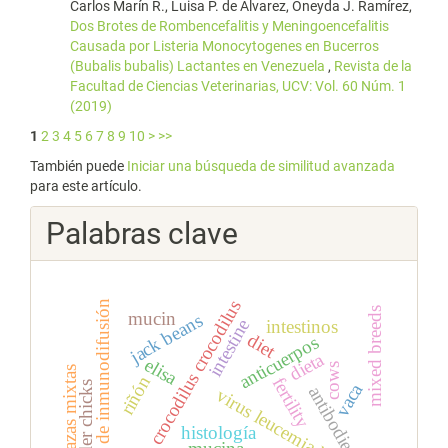
Carlos Marín R., Luisa P. de Álvarez, Oneyda J. Ramírez,
Dos Brotes de Rombencefalitis y Meningoencefalitis
Causada por Listeria Monocytogenes en Bucerros
(Bubalis bubalis) Lactantes en Venezuela
,
Revista de la
Facultad de Ciencias Veterinarias, UCV: Vol. 60 Núm. 1
(2019)
1
2
3
4
5
6
7
8
9
10
>
>>
También puede
Iniciar una búsqueda de similitud avanzada
para este artículo.
Palabras clave
caiman crocodilus crocodilus
técnica de inmunodifusión
mixed breeds
mucin
jack beans
intestine
intestinos
diet
anticuerpos
dieta
elisa
cows
razas mixtas
riñón
fertility
broiler chicks
vaca
antibodies
virus leucemia bovina
histología