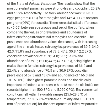
of the State of
Falcon
,
Venezuela
. The results show that the
most prevalent parasites were strongyles and coccidian, 25.2%
and 46.2%, respectively. The flock abundance was 38±41.1
eggs per gram (EPG) for strongyles and 142.4±117.2 oocysts
per gram (OPG) forcoccidia. There were statistical differences
(p <0.05) between age groups and sex of the buffalo, when
comparing the values of prevalence and abundance of
infections for gastrointestinal strongyles and coccidia. The
prevalence and abundance values decreased, with increasing
age of the animals tested (strongyles: prevalence of 39.5; 34.0;
42.3; 15.8% and abundance of 79.8; 47.2; 30.8; 12.2 EPG;
coccidian: prevalence of 71.3; 54.8; 38.5; 34.0% and
abundance of 379.1; 121.0; 44.2; 47.6 OPG), being higher in
males than in females (strongyles: prevalence of 36.2 and
22.4%, and abundance of 70.5 and 30.9 EPG; coccidian:
prevalence of 57.3 and 43.6% and abundance of 166.3 and
131.5 OPG). The highest parasitic loads and the clinically
important infections were seen in 8 to 18 months old buffaloes
(counts higher than 500 EPG and 5,050 OPG). Environmental
conditions fell within favorable ranges (25.6-29.3ºC of
temperature, 77.0-89.0% of relative humidity and 1.0-151.3
mm of precipitation) for the development of infective parasite