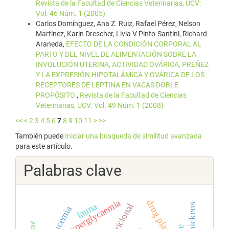
Revista de la Facultad de Ciencias Veterinarias, UCV:
Vol. 46 Núm. 1 (2005)
Carlos Domínguez, Ana Z. Ruiz, Rafael Pérez, Nelson
Martínez, Karin Drescher, Livia V Pinto-Santini, Richard
Araneda,
EFECTO DE LA CONDICIÓN CORPORAL AL
PARTO Y DEL NIVEL DE ALIMENTACIÓN SOBRE LA
INVOLUCIÓN UTERINA, ACTIVIDAD OVÁRICA, PREÑEZ
Y LA EXPRESIÓN HIPOTALÁMICA Y OVÁRICA DE LOS
RECEPTORES DE LEPTINA EN VACAS DOBLE
PROPÓSITO
,
Revista de la Facultad de Ciencias
Veterinarias, UCV: Vol. 49 Núm. 1 (2008)
<<
<
2
3
4
5
6
7
8
9
10
11
>
>>
También puede
Iniciar una búsqueda de similitud avanzada
para este artículo.
Palabras clave
hyperglycaemia
drug plants
fauna