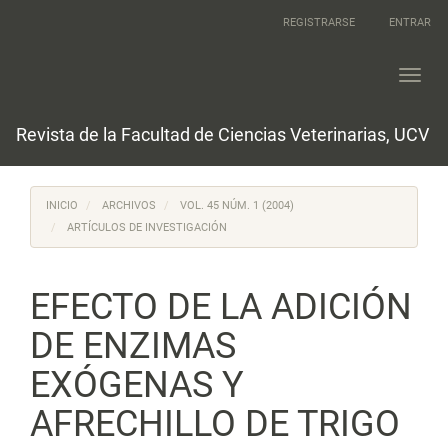
Navegación
REGISTRARSE
ENTRAR
principal
Contenido
principal
Toggl
Barra
navig
lateral
Revista de la Facultad de Ciencias Veterinarias, UCV
INICIO
ARCHIVOS
VOL. 45 NÚM. 1 (2004)
ARTÍCULOS DE INVESTIGACIÓN
EFECTO DE LA ADICIÓN
DE ENZIMAS
EXÓGENAS Y
AFRECHILLO DE TRIGO