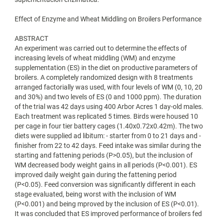
Effect of Enzyme and Wheat Middling on Broilers Performance
ABSTRACT
An experiment was carried out to determine the effects of
increasing levels of wheat middling (WM) and enzyme
supplementation (ES) in the diet on productive parameters of
broilers. A completely randomized design with 8 treatments
arranged factorially was used, with four levels of WM (0, 10, 20
and 30%) and two levels of ES (0 and 1000 ppm). The duration
of the trial was 42 days using 400 Arbor Acres 1 day-old males.
Each treatment was replicated 5 times. Birds were housed 10
per cage in four tier battery cages (1.40x0.72x0.42m). The two
diets were supplied ad libitum: - starter from 0 to 21 days and -
finisher from 22 to 42 days. Feed intake was similar during the
starting and fattening periods (P>0.05), but the inclusion of
WM decreased body weight gains in all periods (P<0.001). ES
improved daily weight gain during the fattening period
(P<0.05). Feed conversion was significantly different in each
stage evaluated, being worst with the inclusion of WM
(P<0.001) and being mproved by the inclusion of ES (P<0.01).
It was concluded that ES improved performance of broilers fed