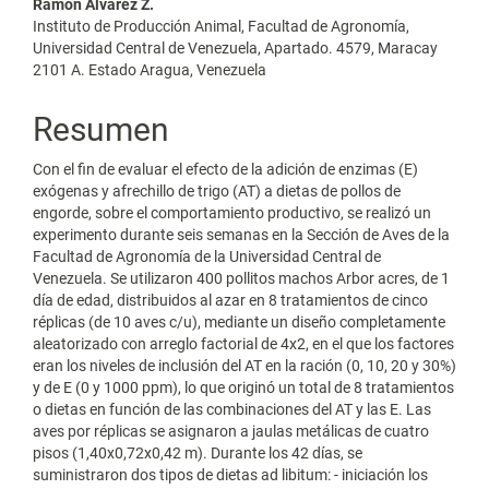
Contenido
Ramón Álvarez Z.
Instituto de Producción Animal, Facultad de Agronomía,
principal
Universidad Central de Venezuela, Apartado. 4579, Maracay
2101 A. Estado Aragua, Venezuela
del
artículo
Resumen
Con el fin de evaluar el efecto de la adición de enzimas (E)
exógenas y afrechillo de trigo (AT) a dietas de pollos de
engorde, sobre el comportamiento productivo, se realizó un
experimento durante seis semanas en la Sección de Aves de la
Facultad de Agronomía de la Universidad Central de
Venezuela. Se utilizaron 400 pollitos machos Arbor acres, de 1
día de edad, distribuidos al azar en 8 tratamientos de cinco
réplicas (de 10 aves c/u), mediante un diseño completamente
aleatorizado con arreglo factorial de 4x2, en el que los factores
eran los niveles de inclusión del AT en la ración (0, 10, 20 y 30%)
y de E (0 y 1000 ppm), lo que originó un total de 8 tratamientos
o dietas en función de las combinaciones del AT y las E. Las
aves por réplicas se asignaron a jaulas metálicas de cuatro
pisos (1,40x0,72x0,42 m). Durante los 42 días, se
suministraron dos tipos de dietas ad libitum: - iniciación los