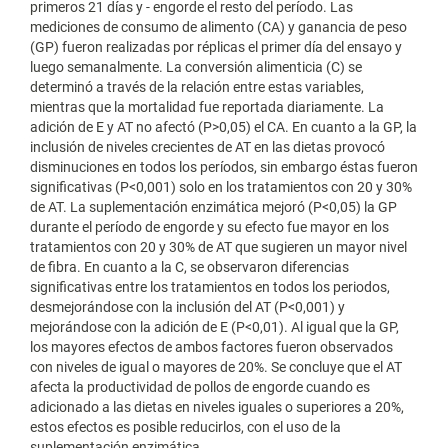
primeros 21 días y - engorde el resto del período. Las
mediciones de consumo de alimento (CA) y ganancia de peso
(GP) fueron realizadas por réplicas el primer día del ensayo y
luego semanalmente. La conversión alimenticia (C) se
determinó a través de la relación entre estas variables,
mientras que la mortalidad fue reportada diariamente. La
adición de E y AT no afectó (P>0,05) el CA. En cuanto a la GP, la
inclusión de niveles crecientes de AT en las dietas provocó
disminuciones en todos los períodos, sin embargo éstas fueron
significativas (P<0,001) solo en los tratamientos con 20 y 30%
de AT. La suplementación enzimática mejoró (P<0,05) la GP
durante el período de engorde y su efecto fue mayor en los
tratamientos con 20 y 30% de AT que sugieren un mayor nivel
de fibra. En cuanto a la C, se observaron diferencias
significativas entre los tratamientos en todos los periodos,
desmejorándose con la inclusión del AT (P<0,001) y
mejorándose con la adición de E (P<0,01). Al igual que la GP,
los mayores efectos de ambos factores fueron observados
con niveles de igual o mayores de 20%. Se concluye que el AT
afecta la productividad de pollos de engorde cuando es
adicionado a las dietas en niveles iguales o superiores a 20%,
estos efectos es posible reducirlos, con el uso de la
suplementación enzimática.