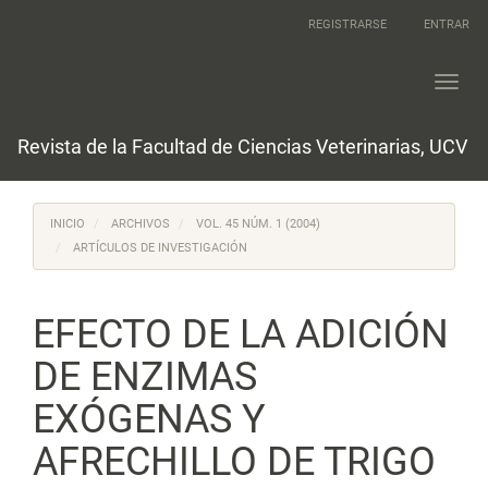
Navegación
REGISTRARSE
ENTRAR
principal
Contenido
principal
Toggl
Barra
navig
lateral
Revista de la Facultad de Ciencias Veterinarias, UCV
INICIO
ARCHIVOS
VOL. 45 NÚM. 1 (2004)
ARTÍCULOS DE INVESTIGACIÓN
EFECTO DE LA ADICIÓN
DE ENZIMAS
EXÓGENAS Y
AFRECHILLO DE TRIGO