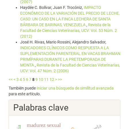
(2007)
Haydée C. Bolívar, Juan F. Trocóniz,
IMPACTO
ECONÓMICO DE LA VARIACIÓN DEL PRECIO DE LECHE.
CASO: UN CASO EN LA FINCA LECHERA DE SANTA
BÁRBARA DE BARINAS, VENEZUELA
,
Revista de la
Facultad de Ciencias Veterinarias, UCV: Vol. 53 Núm. 2
(2012)
José H. Rivas, Mario Rossini, Alejandro Salvador,
INDICADORES CLÍNICOS COMO RESPUESTA A LA
SUPLEMENTACIÓN PARENTERAL EN VACAS BRAHMAN
PRIMÍPARAS DURANTE LA PRETEMPORADA DE
MONTA
,
Revista de la Facultad de Ciencias Veterinarias,
UCV: Vol. 47 Núm. 2 (2006)
<<
<
3
4
5
6
7
8
9
10
11
12
>
>>
También puede
Iniciar una búsqueda de similitud avanzada
para este artículo.
Palabras clave
madurez sexual