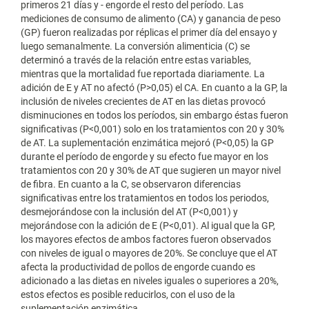
primeros 21 días y - engorde el resto del período. Las
mediciones de consumo de alimento (CA) y ganancia de peso
(GP) fueron realizadas por réplicas el primer día del ensayo y
luego semanalmente. La conversión alimenticia (C) se
determinó a través de la relación entre estas variables,
mientras que la mortalidad fue reportada diariamente. La
adición de E y AT no afectó (P>0,05) el CA. En cuanto a la GP, la
inclusión de niveles crecientes de AT en las dietas provocó
disminuciones en todos los períodos, sin embargo éstas fueron
significativas (P<0,001) solo en los tratamientos con 20 y 30%
de AT. La suplementación enzimática mejoró (P<0,05) la GP
durante el período de engorde y su efecto fue mayor en los
tratamientos con 20 y 30% de AT que sugieren un mayor nivel
de fibra. En cuanto a la C, se observaron diferencias
significativas entre los tratamientos en todos los periodos,
desmejorándose con la inclusión del AT (P<0,001) y
mejorándose con la adición de E (P<0,01). Al igual que la GP,
los mayores efectos de ambos factores fueron observados
con niveles de igual o mayores de 20%. Se concluye que el AT
afecta la productividad de pollos de engorde cuando es
adicionado a las dietas en niveles iguales o superiores a 20%,
estos efectos es posible reducirlos, con el uso de la
suplementación enzimática.