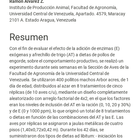
Contenido
Ramón Álvarez Z.
Instituto de Producción Animal, Facultad de Agronomía,
principal
Universidad Central de Venezuela, Apartado. 4579, Maracay
2101 A. Estado Aragua, Venezuela
del
artículo
Resumen
Con el fin de evaluar el efecto de la adición de enzimas (E)
exógenas y afrechillo de trigo (AT) a dietas de pollos de
engorde, sobre el comportamiento productivo, se realizó un
experimento durante seis semanas en la Sección de Aves de la
Facultad de Agronomía de la Universidad Central de
Venezuela. Se utilizaron 400 pollitos machos Arbor acres, de 1
día de edad, distribuidos al azar en 8 tratamientos de cinco
réplicas (de 10 aves c/u), mediante un diseño completamente
aleatorizado con arreglo factorial de 4x2, en el que los factores
eran los niveles de inclusión del AT en la ración (0, 10, 20 y 30%)
y de E (0 y 1000 ppm), lo que originó un total de 8 tratamientos
o dietas en función de las combinaciones del AT y las E. Las
aves por réplicas se asignaron a jaulas metálicas de cuatro
pisos (1,40x0,72x0,42 m). Durante los 42 días, se
suministraron dos tipos de dietas ad libitum: - iniciación los