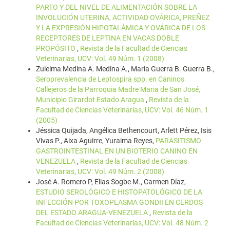
PARTO Y DEL NIVEL DE ALIMENTACIÓN SOBRE LA
INVOLUCIÓN UTERINA, ACTIVIDAD OVÁRICA, PREÑEZ
Y LA EXPRESIÓN HIPOTALÁMICA Y OVÁRICA DE LOS
RECEPTORES DE LEPTINA EN VACAS DOBLE
PROPÓSITO
,
Revista de la Facultad de Ciencias
Veterinarias, UCV: Vol. 49 Núm. 1 (2008)
Zuleima Medina A. Medina A., Maria Guerra B. Guerra B.,
Seroprevalencia de Leptospira spp. en Caninos
Callejeros de la Parroquia Madre Maria de San José,
Municipio Girardot Estado Aragua
,
Revista de la
Facultad de Ciencias Veterinarias, UCV: Vol. 46 Núm. 1
(2005)
Jéssica Quijada, Angélica Bethencourt, Arlett Pérez, Isis
Vivas P., Aixa Aguirre, Yuraima Reyes,
PARASITISMO
GASTROINTESTINAL EN UN BIOTERIO CANINO EN
VENEZUELA
,
Revista de la Facultad de Ciencias
Veterinarias, UCV: Vol. 49 Núm. 2 (2008)
José A. Romero P, Elias Sogbe M., Carmen Díaz,
ESTUDIO SEROLÓGICO E HISTOPATOLÓGICO DE LA
INFECCIÓN POR TOXOPLASMA GONDII EN CERDOS
DEL ESTADO ARAGUA-VENEZUELA
,
Revista de la
Facultad de Ciencias Veterinarias, UCV: Vol. 48 Núm. 2