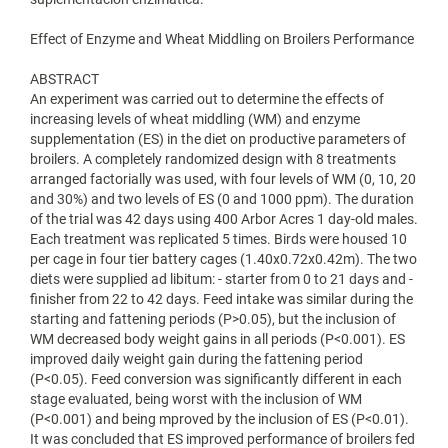
Effect of Enzyme and Wheat Middling on Broilers Performance
ABSTRACT
An experiment was carried out to determine the effects of
increasing levels of wheat middling (WM) and enzyme
supplementation (ES) in the diet on productive parameters of
broilers. A completely randomized design with 8 treatments
arranged factorially was used, with four levels of WM (0, 10, 20
and 30%) and two levels of ES (0 and 1000 ppm). The duration
of the trial was 42 days using 400 Arbor Acres 1 day-old males.
Each treatment was replicated 5 times. Birds were housed 10
per cage in four tier battery cages (1.40x0.72x0.42m). The two
diets were supplied ad libitum: - starter from 0 to 21 days and -
finisher from 22 to 42 days. Feed intake was similar during the
starting and fattening periods (P>0.05), but the inclusion of
WM decreased body weight gains in all periods (P<0.001). ES
improved daily weight gain during the fattening period
(P<0.05). Feed conversion was significantly different in each
stage evaluated, being worst with the inclusion of WM
(P<0.001) and being mproved by the inclusion of ES (P<0.01).
It was concluded that ES improved performance of broilers fed