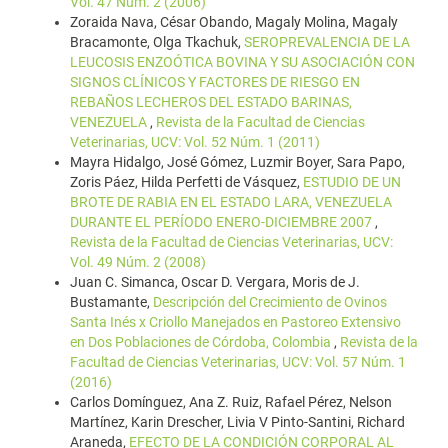
Vol. 47 Núm. 2 (2006)
Zoraida Nava, César Obando, Magaly Molina, Magaly
Bracamonte, Olga Tkachuk,
SEROPREVALENCIA DE LA
LEUCOSIS ENZOÓTICA BOVINA Y SU ASOCIACIÓN CON
SIGNOS CLÍNICOS Y FACTORES DE RIESGO EN
REBAÑOS LECHEROS DEL ESTADO BARINAS,
VENEZUELA
,
Revista de la Facultad de Ciencias
Veterinarias, UCV: Vol. 52 Núm. 1 (2011)
Mayra Hidalgo, José Gómez, Luzmir Boyer, Sara Papo,
Zoris Páez, Hilda Perfetti de Vásquez,
ESTUDIO DE UN
BROTE DE RABIA EN EL ESTADO LARA, VENEZUELA
DURANTE EL PERÍODO ENERO-DICIEMBRE 2007
,
Revista de la Facultad de Ciencias Veterinarias, UCV:
Vol. 49 Núm. 2 (2008)
Juan C. Simanca, Oscar D. Vergara, Moris de J.
Bustamante,
Descripción del Crecimiento de Ovinos
Santa Inés x Criollo Manejados en Pastoreo Extensivo
en Dos Poblaciones de Córdoba, Colombia
,
Revista de la
Facultad de Ciencias Veterinarias, UCV: Vol. 57 Núm. 1
(2016)
Carlos Domínguez, Ana Z. Ruiz, Rafael Pérez, Nelson
Martínez, Karin Drescher, Livia V Pinto-Santini, Richard
Araneda,
EFECTO DE LA CONDICIÓN CORPORAL AL