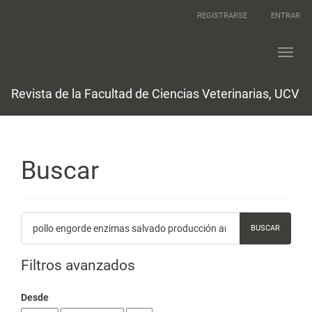
Navegación
REGISTRARSE
ENTRAR
principal
Contenido
principal
Toggl
Barra
navig
lateral
Revista de la Facultad de Ciencias Veterinarias, UCV
Buscar
Buscar
artículos
por
Filtros avanzados
Desde