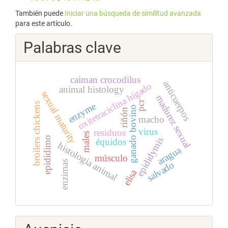
También puede
Iniciar una búsqueda de similitud avanzada
para este artículo.
Palabras clave
caiman crocodilus
anticuerpos
oxitetraciclina hígado
animal histology
sexual maturity
madurez sexual
pcr
enzyme
broilers chickens
ganado bovino
riñón
macho
virus
residuos
males
epidídimo
epididymis
équidos
histologia animal
aragua
músculo
enzimas
salvado
elisa