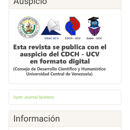
Auspicio
Desarrollado
Open Journal Systems
por
Información