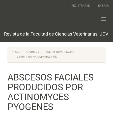
Navegación
REGISTRARSE
ENTRAR
principal
Contenido
principal
Toggl
Barra
navig
lateral
Revista de la Facultad de Ciencias Veterinarias, UCV
INICIO
ARCHIVOS
VOL. 45 NÚM. 1 (2004)
ARTÍCULOS DE INVESTIGACIÓN
ABSCESOS FACIALES
PRODUCIDOS POR
ACTINOMYCES
PYOGENES