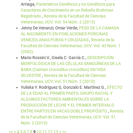
Arriaga,
Parámetros Genéticos y no Genéticos para
Caracteres de Crecimiento en un Rebaño Brahman
Registrado
,
Revista de la Facultad de Ciencias
Veterinarias, UCV: Vol. 54 Núm. 2 (2013)
Jenny De Venanzi, Omar Verde,
PESO DE LA CAMADA
AL NACIMIENTO EN POBLACIONES PORCINAS
VENEZOLANAS PURAS Y CRUZADAS
,
Revista de la
Facultad de Ciencias Veterinarias, UCV: Vol. 43 Núm. 1
(2002)
Mario Rossini V., Gisela C. García C.,
DESCRIPCIÓN
MORFOLÓGICA DE LAS CÉLULAS SANGUÍNEAS DE LA
BABA (Caiman crocodilus crocodilus) EN VIDA
SILVESTRE
,
Revista de la Facultad de Ciencias
Veterinarias, UCV: Vol. 51 Núm. 2 (2010)
Yuliska Y. Rodríguez G, Gonzalo E. Martínez G.,
EFECTO
DE LA EDAD AL PRIMER PARTO, GRUPO RACIAL Y
ALGUNOS FACTORES AMBIENTALES SOBRE LA
PRODUCCIÓN DE LECHE Y EL PRIMER INTERVALO
ENTRE PARTOS EN VACAS DOBLE PROPÓSITO
,
Revista
de la Facultad de Ciencias Veterinarias, UCV: Vol. 51
Núm. 2 (2010)
<<
<
4
5
6
7
8
9
10
11
12
13
>
>>