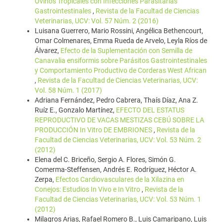
Ovinos Tropicales con Infecciones Parasitarias
Gastrointestinales
,
Revista de la Facultad de Ciencias
Veterinarias, UCV: Vol. 57 Núm. 2 (2016)
Luisana Guerrero, Mario Rossini, Angélica Bethencourt,
Omar Colmenares, Emma Rueda de Arvelo, Leyla Ríos de
Álvarez,
Efecto de la Suplementación con Semilla de
Canavalia ensiformis sobre Parásitos Gastrointestinales
y Comportamiento Productivo de Corderas West African
,
Revista de la Facultad de Ciencias Veterinarias, UCV:
Vol. 58 Núm. 1 (2017)
Adriana Fernández, Pedro Cabrera, Thaís Díaz, Ana Z.
Ruíz E., Gonzalo Martínez,
EFECTO DEL ESTATUS
REPRODUCTIVO DE VACAS MESTIZAS CEBÚ SOBRE LA
PRODUCCIÓN In Vitro DE EMBRIONES
,
Revista de la
Facultad de Ciencias Veterinarias, UCV: Vol. 53 Núm. 2
(2012)
Elena del C. Briceño, Sergio A. Flores, Simón G.
Comerma-Steffensen, Andrés E. Rodríguez, Héctor A.
Zerpa,
Efectos Cardiovasculares de la Xilazina en
Conejos: Estudios In Vivo e In Vitro
,
Revista de la
Facultad de Ciencias Veterinarias, UCV: Vol. 53 Núm. 1
(2012)
Milagros Arias, Rafael Romero B., Luis Camaripano, Luis