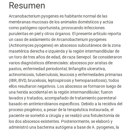
Resumen
Arcanobacterium pyogenes es habitante normal de las
membranas mucosas de los animales domésticos y actúa
como patógeno oportunista, provocando infecciones
purulentas en piel y otros órganos. El presente artículo reporta
un caso de aislamiento de Arcanobacterium pyogenes
(Actinomyces pyogenes) en abscesos subcutáneos de la zona
masetérica derecha e izquierda y la región intermandibular de
un toro de tres años de edad, de raza Senepol. Se consideraron
varios diagnósticos diferenciales: abscesos por aristas de
pastos, enfermedad periodontal, linfangitis ulcerativa,
actinomicosis, tuberculosis, leucosis y enfermedades primarias
(IBR, BVD, brucelosis, leptospirosis y hemoparasitosis); todos
ellos resultaron negativos. Los abscesos se formaron luego de
una herida accidental en la región intermandibular; fueron
lavados y tratados, acompañado de tratamiento parenteral
basado en antimicrobianos específicos. Debido a la recidiva del
proceso piogénico, a pesar de la terapéutica instaurada, el
paciente se sometió a cirugía y se realizó una fistulectomía de
los dos abscesos existentes. Posteriormente, se elaboró y
administró una bacterina autógena a base de A. pyogenes, la