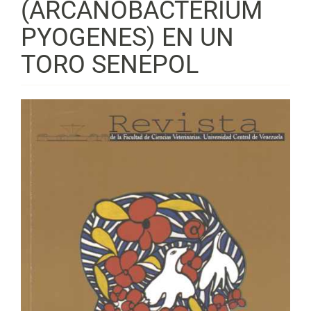
(ARCANOBACTERIUM
PYOGENES) EN UN
TORO SENEPOL
Barra
lateral
del
artículo