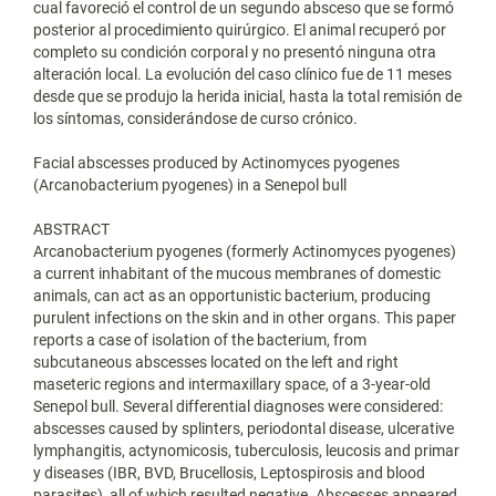
cual favoreció el control de un segundo absceso que se formó
posterior al procedimiento quirúrgico. El animal recuperó por
completo su condición corporal y no presentó ninguna otra
alteración local. La evolución del caso clínico fue de 11 meses
desde que se produjo la herida inicial, hasta la total remisión de
los síntomas, considerándose de curso crónico.
Facial abscesses produced by Actinomyces pyogenes
(Arcanobacterium pyogenes) in a Senepol bull
ABSTRACT
Arcanobacterium pyogenes (formerly Actinomyces pyogenes)
a current inhabitant of the mucous membranes of domestic
animals, can act as an opportunistic bacterium, producing
purulent infections on the skin and in other organs. This paper
reports a case of isolation of the bacterium, from
subcutaneous abscesses located on the left and right
maseteric regions and intermaxillary space, of a 3-year-old
Senepol bull. Several differential diagnoses were considered:
abscesses caused by splinters, periodontal disease, ulcerative
lymphangitis, actynomicosis, tuberculosis, leucosis and primar
y diseases (IBR, BVD, Brucellosis, Leptospirosis and blood
parasites), all of which resulted negative. Abscesses appeared