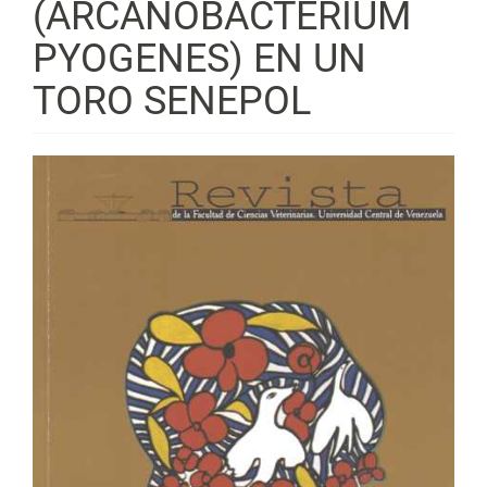
(ARCANOBACTERIUM
PYOGENES) EN UN
TORO SENEPOL
Barra
lateral
del
artículo