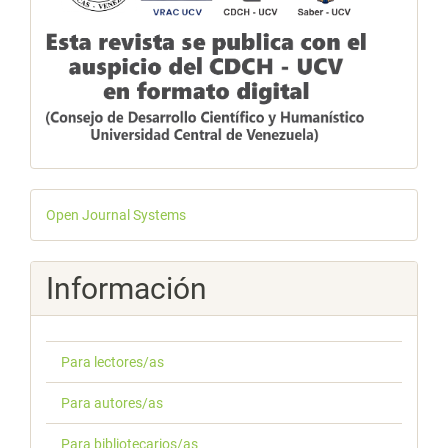
Desarrollado
Open Journal Systems
por
Información
Para lectores/as
Para autores/as
Para bibliotecarios/as