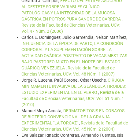
Gerardo J. Campos,
EFECTO DEL ESTRÉS ASOCIADO
AL DESTETE SOBRE VARIABLES CLÍNICO-
PATOLÓGICAS Y LA INTEGRIDAD DE LA MUCOSA
GÁSTRICA EN POTROS PURA SANGRE DE CARRERA
,
Revista de la Facultad de Ciencias Veterinarias, UCV:
Vol. 47 Núm. 2 (2006)
Carlos E. Domínguez, Julio Garmendia, Nelson Martínez,
INFLUENCIA DE LA ÉPOCA DE PARTO, LA CONDICIÓN
CORPORAL Y LA SUPLEMENTACIÓN SOBRE LA
ACTIVIDAD OVÁRICA POSTPARTO DE VACAS MESTIZAS
BAJO PASTOREO MIXTO EN EL NORTE DEL ESTADO
GUÁRICO, VENEZUELA
,
Revista de la Facultad de
Ciencias Veterinarias, UCV: Vol. 48 Núm. 1 (2007)
Jorge R. Lucena, Paúl Coronel, César Useche,
CIRUGÍA
MÍNIMAMENTE INVASIVA DE LA GLÁNDULA TIROIDES:
ESTUDIO EXPERIMENTAL EN EL PERRO
,
Revista de la
Facultad de Ciencias Veterinarias, UCV: Vol. 51 Núm. 1
(2010)
Manuel Moya Acosta,
DERMATOFITOSIS EN COBAYOS
DE BIOTERIO CONVENCIONAL DE LA GRANJA
EXPERIMENTAL "LA TORCAZ"
,
Revista de la Facultad de
Ciencias Veterinarias, UCV: Vol. 45 Núm. 2 (2004)
Eva Salazar, Ignacio Contreras, Armando Fuentes, Isis