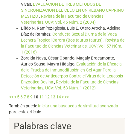
Vivas,
EVALUACIÓN DE TRES MÉTODOS DE
SINCRONIZACIÓN DEL CELO EN UN REBAÑO CAPRINO
MESTIZO
,
Revista de la Facultad de Ciencias
Veterinarias, UCV: Vol. 45 Núm. 2 (2004)
Lilido N. Ramírez-Iglesia, Luis E. Otero Arocha, Adelina
Díaz de Ramírez,
Conducta Sexual Diurna de la Vaca
Lechera Tropical Carora (Bos taurus taurus)
,
Revista de
la Facultad de Ciencias Veterinarias, UCV: Vol. 57 Núm.
1 (2016)
Zoraida Nava, César Obando, Magaly Bracamonte,
Aurico Sousa, Mayra Hidalgo,
Evaluación de la Eficacia
de la Prueba de Inmunodifusión en Gel Agar Para la
Detección de Anticuerpos Contra el Virus de la Leucosis
Enzootica Bovina
,
Revista de la Facultad de Ciencias
Veterinarias, UCV: Vol. 53 Núm. 1 (2012)
<<
<
5
6
7
8
9
10
11
12
13
14
>
>>
También puede
Iniciar una búsqueda de similitud avanzada
para este artículo.
Palabras clave