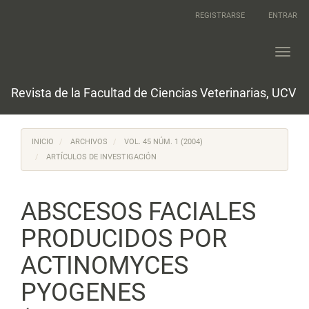
Navegación
REGISTRARSE
ENTRAR
principal
Contenido
principal
Toggl
Barra
navig
lateral
Revista de la Facultad de Ciencias Veterinarias, UCV
INICIO
ARCHIVOS
VOL. 45 NÚM. 1 (2004)
ARTÍCULOS DE INVESTIGACIÓN
ABSCESOS FACIALES
PRODUCIDOS POR
ACTINOMYCES
PYOGENES