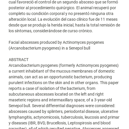
cual favoreció el control de un segundo absceso que se formó
posterior al procedimiento quirúrgico. El animal recuperó por
completo su condición corporal y no presentó ninguna otra
alteración local. La evolución del caso clínico fue de 11 meses
desde que se produjo la herida inicial, hasta la total remisión de
los síntomas, considerándose de curso crónico.
Facial abscesses produced by Actinomyces pyogenes
(Arcanobacterium pyogenes) in a Senepol bull
ABSTRACT
Arcanobacterium pyogenes (formerly Actinomyces pyogenes)
a current inhabitant of the mucous membranes of domestic
animals, can act as an opportunistic bacterium, producing
purulent infections on the skin and in other organs. This paper
reports a case of isolation of the bacterium, from
subcutaneous abscesses located on the left and right
maseteric regions and intermaxillary space, of a 3-year-old
Senepol bull. Several differential diagnoses were considered:
abscesses caused by splinters, periodontal disease, ulcerative
lymphangitis, actynomicosis, tuberculosis, leucosis and primar
y diseases (IBR, BVD, Brucellosis, Leptospirosis and blood
parasites), all of which resulted negative. Abscesses appeared