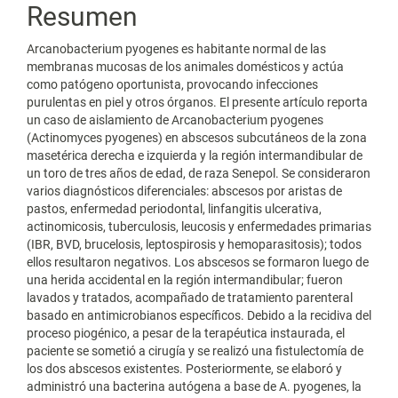
Resumen
Arcanobacterium pyogenes es habitante normal de las
membranas mucosas de los animales domésticos y actúa
como patógeno oportunista, provocando infecciones
purulentas en piel y otros órganos. El presente artículo reporta
un caso de aislamiento de Arcanobacterium pyogenes
(Actinomyces pyogenes) en abscesos subcutáneos de la zona
masetérica derecha e izquierda y la región intermandibular de
un toro de tres años de edad, de raza Senepol. Se consideraron
varios diagnósticos diferenciales: abscesos por aristas de
pastos, enfermedad periodontal, linfangitis ulcerativa,
actinomicosis, tuberculosis, leucosis y enfermedades primarias
(IBR, BVD, brucelosis, leptospirosis y hemoparasitosis); todos
ellos resultaron negativos. Los abscesos se formaron luego de
una herida accidental en la región intermandibular; fueron
lavados y tratados, acompañado de tratamiento parenteral
basado en antimicrobianos específicos. Debido a la recidiva del
proceso piogénico, a pesar de la terapéutica instaurada, el
paciente se sometió a cirugía y se realizó una fistulectomía de
los dos abscesos existentes. Posteriormente, se elaboró y
administró una bacterina autógena a base de A. pyogenes, la