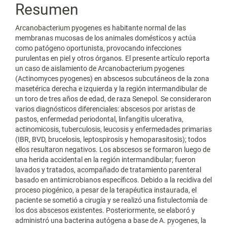
Resumen
Arcanobacterium pyogenes es habitante normal de las
membranas mucosas de los animales domésticos y actúa
como patógeno oportunista, provocando infecciones
purulentas en piel y otros órganos. El presente artículo reporta
un caso de aislamiento de Arcanobacterium pyogenes
(Actinomyces pyogenes) en abscesos subcutáneos de la zona
masetérica derecha e izquierda y la región intermandibular de
un toro de tres años de edad, de raza Senepol. Se consideraron
varios diagnósticos diferenciales: abscesos por aristas de
pastos, enfermedad periodontal, linfangitis ulcerativa,
actinomicosis, tuberculosis, leucosis y enfermedades primarias
(IBR, BVD, brucelosis, leptospirosis y hemoparasitosis); todos
ellos resultaron negativos. Los abscesos se formaron luego de
una herida accidental en la región intermandibular; fueron
lavados y tratados, acompañado de tratamiento parenteral
basado en antimicrobianos específicos. Debido a la recidiva del
proceso piogénico, a pesar de la terapéutica instaurada, el
paciente se sometió a cirugía y se realizó una fistulectomía de
los dos abscesos existentes. Posteriormente, se elaboró y
administró una bacterina autógena a base de A. pyogenes, la