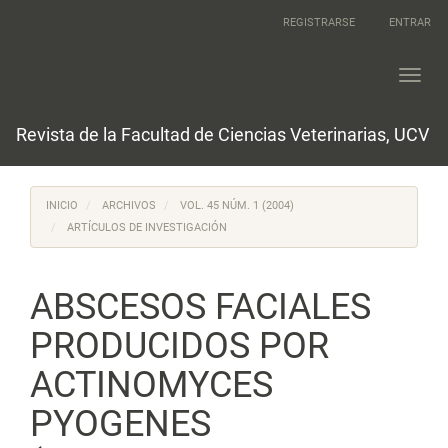
Navegación
REGISTRARSE
ENTRAR
principal
Contenido
principal
Toggl
Barra
navig
lateral
Revista de la Facultad de Ciencias Veterinarias, UCV
INICIO
ARCHIVOS
VOL. 45 NÚM. 1 (2004)
ARTÍCULOS DE INVESTIGACIÓN
ABSCESOS FACIALES
PRODUCIDOS POR
ACTINOMYCES
PYOGENES