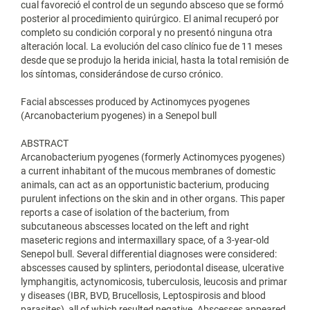
cual favoreció el control de un segundo absceso que se formó
posterior al procedimiento quirúrgico. El animal recuperó por
completo su condición corporal y no presentó ninguna otra
alteración local. La evolución del caso clínico fue de 11 meses
desde que se produjo la herida inicial, hasta la total remisión de
los síntomas, considerándose de curso crónico.
Facial abscesses produced by Actinomyces pyogenes
(Arcanobacterium pyogenes) in a Senepol bull
ABSTRACT
Arcanobacterium pyogenes (formerly Actinomyces pyogenes)
a current inhabitant of the mucous membranes of domestic
animals, can act as an opportunistic bacterium, producing
purulent infections on the skin and in other organs. This paper
reports a case of isolation of the bacterium, from
subcutaneous abscesses located on the left and right
maseteric regions and intermaxillary space, of a 3-year-old
Senepol bull. Several differential diagnoses were considered:
abscesses caused by splinters, periodontal disease, ulcerative
lymphangitis, actynomicosis, tuberculosis, leucosis and primar
y diseases (IBR, BVD, Brucellosis, Leptospirosis and blood
parasites), all of which resulted negative. Abscesses appeared