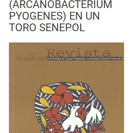
(ARCANOBACTERIUM
PYOGENES) EN UN
TORO SENEPOL
Barra
lateral
del
artículo