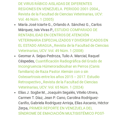
DE VIRUS RÁBICO AISLADAS DE DIFERENTES
REGIONES EN VENEZUELA. PERIODO 2001-2004
,
Revista de la Facultad de Ciencias Veterinarias, UCV:
Vol. 46 Núm. 1 (2005)
María José Iciarte G., Orlando A. Sánchez G., Carlos
Márquez, Isis Vivas P.,
ESTUDIO COMPARADO DE
RENTABILIDAD EN CENTROS DE ATENCIÓN
VETERINARIA ESPECIALIZADOS Y DIVERSIFICADOS EN
EL ESTADO ARAGUA
,
Revista de la Facultad de Ciencias
Veterinarias, UCV: Vol. 49 Núm. 1 (2008)
Geomar A. Seijas-Pedroza, Tulio A. Marcial, Raquel
Céspedes,
Cuantificación Radiográfica del Grado de
Incongruencia Húmeroradioulnar en Perros (Canis
familiaris) de Raza Pastor Alemán con o sin
Osteoartrosis entre los años 2015 – 2017. Estudio
Retrospectivo
,
Revista de la Facultad de Ciencias
Veterinarias, UCV: Vol. 65 Núm. 1 (2024)
Elías J. Sogbe M., Joaquím Segalés, Vitelio Utrera,
Carmen T. Díaz, Jean P. Cano, Carolina Rodríguez-
Cariño, Gabriela Rodríguez-Arrioja, Elías Ascanio, Héctor
Zerpa,
PRIMER REPORTE EN VENEZUELA DEL
SÍNDROME DE EMACIACIÓN MULTISISTÉMICO POST-