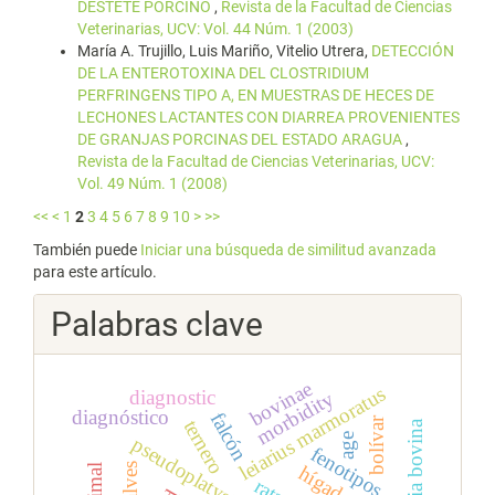
DESTETE PORCINO
,
Revista de la Facultad de Ciencias
Veterinarias, UCV: Vol. 44 Núm. 1 (2003)
María A. Trujillo, Luis Mariño, Vitelio Utrera,
DETECCIÓN
DE LA ENTEROTOXINA DEL CLOSTRIDIUM
PERFRINGENS TIPO A, EN MUESTRAS DE HECES DE
LECHONES LACTANTES CON DIARREA PROVENIENTES
DE GRANJAS PORCINAS DEL ESTADO ARAGUA
,
Revista de la Facultad de Ciencias Veterinarias, UCV:
Vol. 49 Núm. 1 (2008)
<<
<
1
2
3
4
5
6
7
8
9
10
>
>>
También puede
Iniciar una búsqueda de similitud avanzada
para este artículo.
Palabras clave
bovinae
leiarius marmoratus
diagnostic
morbidity
diagnóstico
falcón
bolívar
ternero
neoplasia bovina
age
fenotipos
calves
hígado
rata