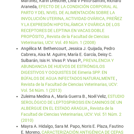
Martínez, Karin Drescher, Livia V Pinto-Santini, Richard
Araneda,
EFECTO DE LA CONDICIÓN CORPORAL AL
PARTO Y DEL NIVEL DE ALIMENTACIÓN SOBRE LA
INVOLUCIÓN UTERINA, ACTIVIDAD OVÁRICA, PREÑEZ
Y LA EXPRESIÓN HIPOTALÁMICA Y OVÁRICA DE LOS
RECEPTORES DE LEPTINA EN VACAS DOBLE
PROPÓSITO
,
Revista de la Facultad de Ciencias
Veterinarias, UCV: Vol. 49 Núm. 1 (2008)
Angélica M. Bethencourt, Jessica J. Quijada, Pedro
Cabrera, Aixa M. Aguirre, María E. García, Deisy C.
Sulbarán, Isis H. Vivas P. Vivas P.,
PREVALENCIA Y
ABUNDANCIA DE HUEVOS DE ESTRÓNGILOS
DIGESTIVOS Y OOQUISTES DE Eimeria SPP. EN
BÚFALOS DE AGUA INFECTADOS NATURALMENTE
,
Revista de la Facultad de Ciencias Veterinarias, UCV:
Vol. 54 Núm. 1 (2013)
Zuleima Medina A., María Guerra B., Noél Veliz,
ESTUDIO
SEROLÓGICO DE LEPTOSPIROSIS EN CANINOS DE UN
ALBERGUE EN EL ESTADO ARAGUA
,
Revista de la
Facultad de Ciencias Veterinarias, UCV: Vol. 51 Núm. 2
(2010)
Mayra A. Hidalgo, Sara M. Papo, Noris E. Plaza, Fautino
E. Moreno,
CARACTERIZACIÓN ANTIGÉNICA DE CEPAS