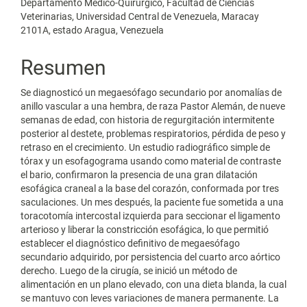
artículo
Departamento Médico-Quirúrgico, Facultad de Ciencias
Veterinarias, Universidad Central de Venezuela, Maracay
2101A, estado Aragua, Venezuela
Resumen
Se diagnosticó un megaesófago secundario por anomalías de
anillo vascular a una hembra, de raza Pastor Alemán, de nueve
semanas de edad, con historia de regurgitación intermitente
posterior al destete, problemas respiratorios, pérdida de peso y
retraso en el crecimiento. Un estudio radiográfico simple de
tórax y un esofagograma usando como material de contraste
el bario, confirmaron la presencia de una gran dilatación
esofágica craneal a la base del corazón, conformada por tres
saculaciones. Un mes después, la paciente fue sometida a una
toracotomía intercostal izquierda para seccionar el ligamento
arterioso y liberar la constricción esofágica, lo que permitió
establecer el diagnóstico definitivo de megaesófago
secundario adquirido, por persistencia del cuarto arco aórtico
derecho. Luego de la cirugía, se inició un método de
alimentación en un plano elevado, con una dieta blanda, la cual
se mantuvo con leves variaciones de manera permanente. La