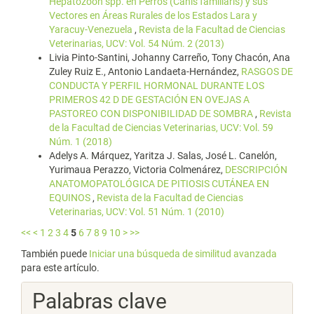
Hepatozoon spp. en Perros (Canis familiaris) y sus
Vectores en Áreas Rurales de los Estados Lara y
Yaracuy-Venezuela
,
Revista de la Facultad de Ciencias
Veterinarias, UCV: Vol. 54 Núm. 2 (2013)
Livia Pinto-Santini, Johanny Carreño, Tony Chacón, Ana
Zuley Ruiz E., Antonio Landaeta-Hernández,
RASGOS DE
CONDUCTA Y PERFIL HORMONAL DURANTE LOS
PRIMEROS 42 D DE GESTACIÓN EN OVEJAS A
PASTOREO CON DISPONIBILIDAD DE SOMBRA
,
Revista
de la Facultad de Ciencias Veterinarias, UCV: Vol. 59
Núm. 1 (2018)
Adelys A. Márquez, Yaritza J. Salas, José L. Canelón,
Yurimaua Perazzo, Victoria Colmenárez,
DESCRIPCIÓN
ANATOMOPATOLÓGICA DE PITIOSIS CUTÁNEA EN
EQUINOS
,
Revista de la Facultad de Ciencias
Veterinarias, UCV: Vol. 51 Núm. 1 (2010)
<<
<
1
2
3
4
5
6
7
8
9
10
>
>>
También puede
Iniciar una búsqueda de similitud avanzada
para este artículo.
Palabras clave