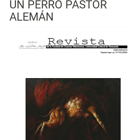
UN PERRO PASTOR
ALEMÁN
Barra
lateral
del
artículo