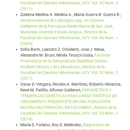
Facultad de Ciencias Veterinarias, UCV: Vol. 52 Núm. 2
(2011)
Zuleima Medina A. Medina A., Maria Guerra B. Guerra B.,
Seroprevalencia de Leptospira spp. en Caninos
Callejeros de la Parroquia Madre Maria de San José,
Municipio Girardot Estado Aragua
,
Revista de la
Facultad de Ciencias Veterinarias, UCV: Vol. 46 Núm. 1
(2005)
Sofia Borin, Leandro Z. Crivelenti, Jose J. Mesa,
Alexandre M. Brum, Mirela Tinucci-Costa,
Factores
Pronósticos en la Cetoacidosis Diabética Canina -
Análisis Clínicos y de Laboratorio
,
Revista de la
Facultad de Ciencias Veterinarias, UCV: Vol. 52 Núm. 2
(2011)
Oscar D. Vergara, Nicolás A. Martínez, Roberto Almanza,
René M. Patiño, Alfonso Calderon,
PARÁMETROS Y
TENDENCIAS GENÉTICAS PARA CARACTERÍSTICA DE
CRECIMIENTO PREDESTETE EN UNA POBLACIÓN
BOVINA MULTIRRACIAL EN COLOMBIA
,
Revista de la
Facultad de Ciencias Veterinarias, UCV: Vol. 55 Núm. 2
(2014)
María D. Forlano, Roy D. Meléndez,
Diagnóstico de