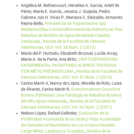
Angélica M. Bethencourt, Herakles A. García, Arlett M.
Pérez, María E. García, Jessica J. Quijada, Pedro
Cabrera, Isis H. Vivas P., Mariana C. Eleizalde, Armando
Reyna-Bello,
Prevalencia de Trypanosoma spp.
Mediante Elisa e Inmunofluorescencia Indirecta en Tres
Rebaños de Búfalos de Agua del estado Cojedes,
Venezuela
,
Revista de la Facultad de Ciencias
Veterinarias, UCV: Vol. 54 Núm. 2 (2013)
María del P. Hurtado, Elizabeth Bruzual, Lucila Arcay,
María A. de la Parte, Ana Brito,
CRIPTOSPORIDIOSIS
EXPERIMENTAL EN RATONES ALBINOS TRATADOS
CON METILPREDNISOLONA
,
Revista de la Facultad de
Ciencias Veterinarias, UCV: Vol. 51 Núm. 2 (2010)
Carlos Marín A, Nancy de López, Morella de Rolo, Luisa
de Álvarez, Carlos Marín R,
Granulomatosis Enzoótica
Bovina (Pythiosis): Una Patología en Rebaños Bovinos
del Alto Apure-Venezuela
,
Revista de la Facultad de
Ciencias Veterinarias, UCV: Vol. 62 Núm. 2 (2021)
Nelson López, Rafael Galíndez,
Evaluación de la
Prolificidad Acumulada de la Cerda y Peso Acumulado
de Camadas al Nacimiento en Los Grupos Raciales
Large White, Landrace y Cruzados
,
Revista de la