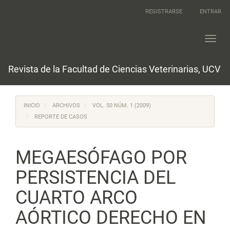
Navegación
REGISTRARSE
ENTRAR
principal
Contenido
principal
Toggl
Barra
navig
lateral
Revista de la Facultad de Ciencias Veterinarias, UCV
INICIO
ARCHIVOS
VOL. 50 NÚM. 1 (2009)
REPORTE DE CASOS
MEGAESÓFAGO POR
PERSISTENCIA DEL
CUARTO ARCO
AÓRTICO DERECHO EN