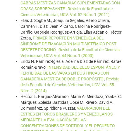
CABRAS MESTIZAS CANARIAS SUPLEMENTADAS CON
GRASA SOBREPASANTE
,
Revista de la Facultad de
Ciencias Veterinarias, UCV: Vol. 52 Núm. 1 (2011)
Elías J. Sogbe M., Joaquím Segalés, Vitelio Utrera,
Carmen T. Díaz, Jean P. Cano, Carolina Rodríguez-
Cariño, Gabriela Rodríguez-Arrioja, Elías Ascanio, Héctor
Zerpa,
PRIMER REPORTE EN VENEZUELA DEL
SÍNDROME DE EMACIACIÓN MULTISISTÉMICO POST-
DESTETE PORCINO
,
Revista de la Facultad de Ciencias
Veterinarias, UCV: Vol. 44 Núm. 1 (2003)
Lilido N. Ramírez-Iglesia, Adelina Díaz de Ramírez, Rafael
Román-Bravo,
INTENSIDAD DEL CELO ESPONTÁNEO Y
FERTILIDAD DE LAS VACAS EN DOS FINCAS CON
GANADERÍA MESTIZA DE DOBLE PROPÓSITO
,
Revista
de la Facultad de Ciencias Veterinarias, UCV: Vol. 55
Núm. 2 (2014)
Héctor L. Pargas-Alvarado, María A. Mendoza, Ysabel C.
Márquez, Zoleida Bastidas, José M. Rivero, David A.
Colmenárez, Spiridione Puzzar,
VALORACIÓN DEL
ESTRÉS EN TOROS BRASILEROS Y VENEZOLANOS
MEDIANTE LA EVALUACIÓN DE LAS
CONCENTRACIONES DE CORTISOL Y EL RECUENTO