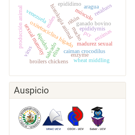
epidídimo
residuos
histologia animal
aragua
producción animal
músculo
venezuela
riñón
males
oxitetraciclina hígado
ganado bovino
sexual maturity
epididymis
macho
enzimas
pcr
équidos
madurez sexual
salvado
virus
elisa
caiman crocodilus
enzyme
wheat middling
broilers chickens
Auspicio