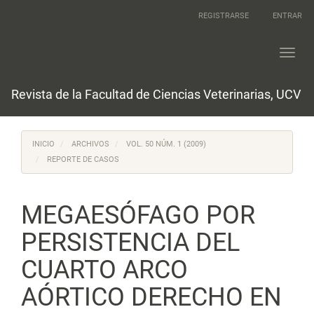
Navegación
REGISTRARSE
ENTRAR
principal
Contenido
principal
Toggl
Barra
navig
lateral
Revista de la Facultad de Ciencias Veterinarias, UCV
INICIO
ARCHIVOS
VOL. 50 NÚM. 1 (2009)
REPORTE DE CASOS
MEGAESÓFAGO POR
PERSISTENCIA DEL
CUARTO ARCO
AÓRTICO DERECHO EN