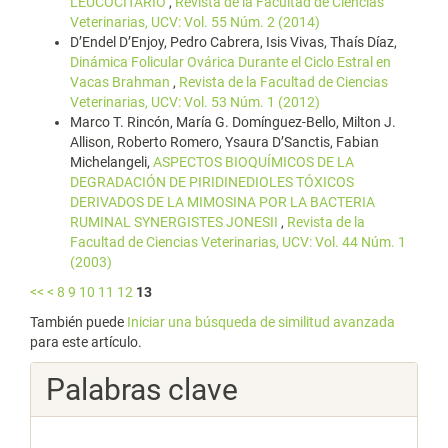
LEUCOCITARIO
,
Revista de la Facultad de Ciencias
Veterinarias, UCV: Vol. 55 Núm. 2 (2014)
D’Endel D’Enjoy, Pedro Cabrera, Isis Vivas, Thaís Díaz,
Dinámica Folicular Ovárica Durante el Ciclo Estral en
Vacas Brahman
,
Revista de la Facultad de Ciencias
Veterinarias, UCV: Vol. 53 Núm. 1 (2012)
Marco T. Rincón, María G. Domínguez-Bello, Milton J.
Allison, Roberto Romero, Ysaura D’Sanctis, Fabian
Michelangeli,
ASPECTOS BIOQUÍMICOS DE LA
DEGRADACIÓN DE PIRIDINEDIOLES TÓXICOS
DERIVADOS DE LA MIMOSINA POR LA BACTERIA
RUMINAL SYNERGISTES JONESII
,
Revista de la
Facultad de Ciencias Veterinarias, UCV: Vol. 44 Núm. 1
(2003)
<<
<
8
9
10
11
12
13
También puede
Iniciar una búsqueda de similitud avanzada
para este artículo.
Palabras clave