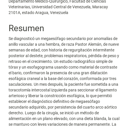
artículo
Departamento Médico-Quirúrgico, Facultad de Ciencias
Veterinarias, Universidad Central de Venezuela, Maracay
2101A, estado Aragua, Venezuela
Resumen
Se diagnosticó un megaesófago secundario por anomalías de
anillo vascular a una hembra, de raza Pastor Alemán, de nueve
semanas de edad, con historia de regurgitación intermitente
posterior al destete, problemas respiratorios, pérdida de peso y
retraso en el crecimiento. Un estudio radiográfico simple de
tórax y un esofagograma usando como material de contraste
el bario, confirmaron la presencia de una gran dilatación
esofágica craneal a la base del corazón, conformada por tres
saculaciones. Un mes después, la paciente fue sometida a una
toracotomía intercostal izquierda para seccionar el ligamento
arterioso y liberar la constricción esofágica, lo que permitió
establecer el diagnóstico definitivo de megaesófago
secundario adquirido, por persistencia del cuarto arco aórtico
derecho. Luego de la cirugía, se inició un método de
alimentación en un plano elevado, con una dieta blanda, la cual
se mantuvo con leves variaciones de manera permanente. La