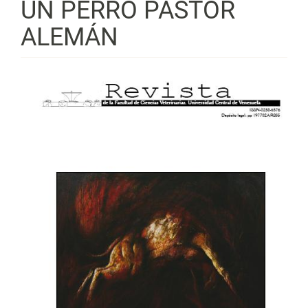
UN PERRO PASTOR
ALEMÁN
Barra
lateral
del
artículo