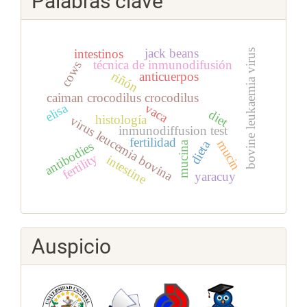
Palabras clave
jack beans
intestinos
bovine leukaemia virus
técnica de inmunodifusión
cows
riñón
anticuerpos
caiman crocodilus crocodilus
elisa
vaca
diet
histología
virus leucemia bovina
inmunodiffusion test
fertilidad
mucin
dieta
antibodies
mucina
fertility
intestine
yaracuy
Auspicio