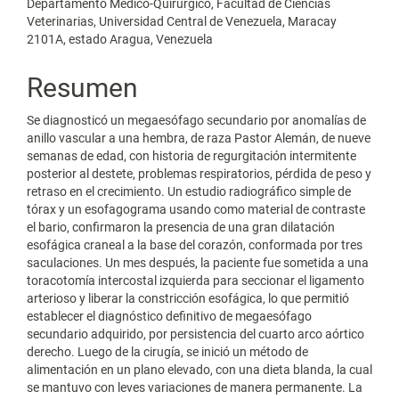
artículo
Departamento Médico-Quirúrgico, Facultad de Ciencias
Veterinarias, Universidad Central de Venezuela, Maracay
2101A, estado Aragua, Venezuela
Resumen
Se diagnosticó un megaesófago secundario por anomalías de
anillo vascular a una hembra, de raza Pastor Alemán, de nueve
semanas de edad, con historia de regurgitación intermitente
posterior al destete, problemas respiratorios, pérdida de peso y
retraso en el crecimiento. Un estudio radiográfico simple de
tórax y un esofagograma usando como material de contraste
el bario, confirmaron la presencia de una gran dilatación
esofágica craneal a la base del corazón, conformada por tres
saculaciones. Un mes después, la paciente fue sometida a una
toracotomía intercostal izquierda para seccionar el ligamento
arterioso y liberar la constricción esofágica, lo que permitió
establecer el diagnóstico definitivo de megaesófago
secundario adquirido, por persistencia del cuarto arco aórtico
derecho. Luego de la cirugía, se inició un método de
alimentación en un plano elevado, con una dieta blanda, la cual
se mantuvo con leves variaciones de manera permanente. La