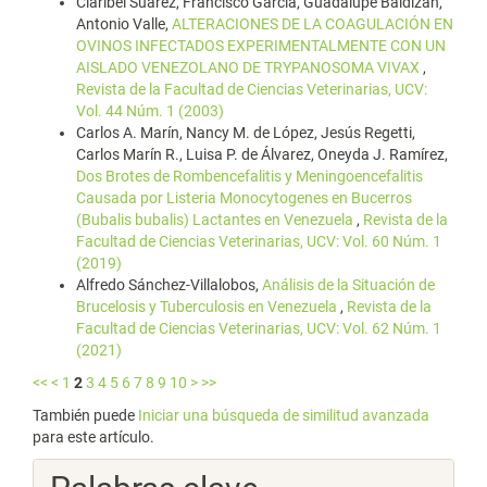
Claribel Suárez, Francisco García, Guadalupe Baldizán,
Antonio Valle,
ALTERACIONES DE LA COAGULACIÓN EN
OVINOS INFECTADOS EXPERIMENTALMENTE CON UN
AISLADO VENEZOLANO DE TRYPANOSOMA VIVAX
,
Revista de la Facultad de Ciencias Veterinarias, UCV:
Vol. 44 Núm. 1 (2003)
Carlos A. Marín, Nancy M. de López, Jesús Regetti,
Carlos Marín R., Luisa P. de Álvarez, Oneyda J. Ramírez,
Dos Brotes de Rombencefalitis y Meningoencefalitis
Causada por Listeria Monocytogenes en Bucerros
(Bubalis bubalis) Lactantes en Venezuela
,
Revista de la
Facultad de Ciencias Veterinarias, UCV: Vol. 60 Núm. 1
(2019)
Alfredo Sánchez-Villalobos,
Análisis de la Situación de
Brucelosis y Tuberculosis en Venezuela
,
Revista de la
Facultad de Ciencias Veterinarias, UCV: Vol. 62 Núm. 1
(2021)
<<
<
1
2
3
4
5
6
7
8
9
10
>
>>
También puede
Iniciar una búsqueda de similitud avanzada
para este artículo.