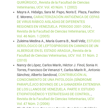
QUIRÚRGICO
,
Revista de la Facultad de Ciencias
Veterinarias, UCV: Vol. 43 Núm. 1 (2002)
Mayra A. Hidalgo, Sara M. Papo, Noris E. Plaza, Fautino
E. Moreno,
CARACTERIZACIÓN ANTIGÉNICA DE CEPAS
DE VIRUS RÁBICO AISLADAS DE DIFERENTES
REGIONES EN VENEZUELA. PERIODO 2001-2004
,
Revista de la Facultad de Ciencias Veterinarias, UCV:
Vol. 46 Núm. 1 (2005)
Zuleima Medina A., María Guerra B., Noél Veliz,
ESTUDIO
SEROLÓGICO DE LEPTOSPIROSIS EN CANINOS DE UN
ALBERGUE EN EL ESTADO ARAGUA
,
Revista de la
Facultad de Ciencias Veterinarias, UCV: Vol. 51 Núm. 2
(2010)
Nancy de López, Carlos Marín, Héctor J. Finol, Sonia H.
Torres, Francisco De Venanzi †, Carlos Marín R., Antonio
Sánchez, Alberto Sandoval,
CONTRIBUCIÓN AL
CONOCIMIENTO DE UNA PATOLOGÍA (SÍNDROME
PARAPLÉJICO BOVINO) DE LA GANADERÍA EXTENSIVA
DE LOS LLANOS DE VENEZUELA. PARTE II: ESTUDIO
ETIOPATOGÉNICO Y ESTRATEGIAS DE CONTROL
,
Revista de la Facultad de Ciencias Veterinarias, UCV:
Vol. 47 Núm. 2 (2006)