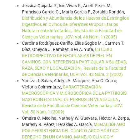
Jéssica Quijada P., Isis Vivas P., Arlett Pérez M.,
Francisco García G., María García F., Zoraida Rondón,
Distribución y Abundancia de los Huevos de Estróngilos
Digestivos en Ovinos de Diferentes Grupos Etarios
Naturalmente Infectados
,
Revista de la Facultad de
Ciencias Veterinarias, UCV: Vol. 46 Núm. 1 (2005)
Carolina Rodríguez-Cariño, Elías Sogbe M., Carmen T.
Díaz, Oneyda J. Ramírez, Ben A. Yufa,
ESTUDIO
RETROSPECTIVO DE NEOPLASIAS DE PIEL EN
CANINOS, CON REFERENCIA PARTICULAR A SU EDAD,
RAZA, SEXO Y LOCALIZACIÓN
,
Revista de la Facultad
de Ciencias Veterinarias, UCV: Vol. 43 Núm. 2 (2002)
Yaritza J. Salas, Adelys A. Márquez, Ana C. Corro,
Victoria Colmenárez,
CARACTERIZACIÓN
MACROSCÓPICA Y MICROSCÓPICA DE LA PYTHIOSIS
GASTROINTESTINAL DE PERROS EN VENEZUELA
,
Revista de la Facultad de Ciencias Veterinarias, UCV:
Vol. 50 Núm. 1 (2009)
Omaira C. Medina, Nathaly W. Guevara, Héctor A. Zerpa,
Marleny R. Pérez, Herakles A. García,
MEGAESÓFAGO
POR PERSISTENCIA DEL CUARTO ARCO AÓRTICO
DERECHO EN UN CANINO. MANEJO CLÍNICO Y