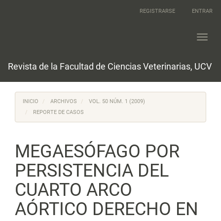
Navegación
REGISTRARSE
ENTRAR
principal
Contenido
principal
Toggl
Barra
navig
lateral
Revista de la Facultad de Ciencias Veterinarias, UCV
INICIO
ARCHIVOS
VOL. 50 NÚM. 1 (2009)
REPORTE DE CASOS
MEGAESÓFAGO POR
PERSISTENCIA DEL
CUARTO ARCO
AÓRTICO DERECHO EN