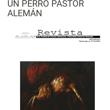
UN PERRO PASTOR
ALEMÁN
Barra
lateral
del
artículo