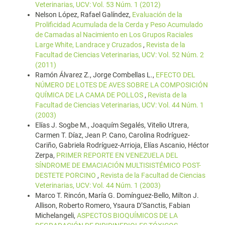
Veterinarias, UCV: Vol. 53 Núm. 1 (2012)
Nelson López, Rafael Galíndez,
Evaluación de la
Prolificidad Acumulada de la Cerda y Peso Acumulado
de Camadas al Nacimiento en Los Grupos Raciales
Large White, Landrace y Cruzados
,
Revista de la
Facultad de Ciencias Veterinarias, UCV: Vol. 52 Núm. 2
(2011)
Ramón Álvarez Z., Jorge Combellas L.,
EFECTO DEL
NÚMERO DE LOTES DE AVES SOBRE LA COMPOSICIÓN
QUÍMICA DE LA CAMA DE POLLOS
,
Revista de la
Facultad de Ciencias Veterinarias, UCV: Vol. 44 Núm. 1
(2003)
Elías J. Sogbe M., Joaquím Segalés, Vitelio Utrera,
Carmen T. Díaz, Jean P. Cano, Carolina Rodríguez-
Cariño, Gabriela Rodríguez-Arrioja, Elías Ascanio, Héctor
Zerpa,
PRIMER REPORTE EN VENEZUELA DEL
SÍNDROME DE EMACIACIÓN MULTISISTÉMICO POST-
DESTETE PORCINO
,
Revista de la Facultad de Ciencias
Veterinarias, UCV: Vol. 44 Núm. 1 (2003)
Marco T. Rincón, María G. Domínguez-Bello, Milton J.
Allison, Roberto Romero, Ysaura D’Sanctis, Fabian
Michelangeli,
ASPECTOS BIOQUÍMICOS DE LA