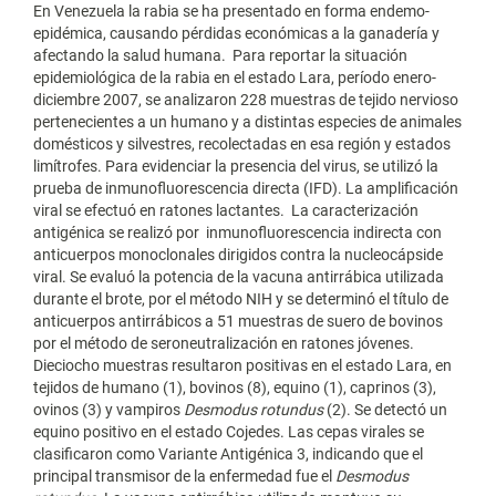
En Venezuela la rabia se ha presentado en forma endemo-
epidémica, causando pérdidas económicas a la ganadería y
afectando la salud humana. Para reportar la situación
epidemiológica de la rabia en el estado Lara, período enero-
diciembre 2007, se analizaron 228 muestras de tejido nervioso
pertenecientes a un humano y a distintas especies de animales
domésticos y silvestres, recolectadas en esa región y estados
limítrofes. Para evidenciar la presencia del virus, se utilizó la
prueba de inmunofluorescencia directa (IFD). La amplificación
viral se efectuó en ratones lactantes. La caracterización
antigénica se realizó por inmunofluorescencia indirecta con
anticuerpos monoclonales dirigidos contra la nucleocápside
viral. Se evaluó la potencia de la vacuna antirrábica utilizada
durante el brote, por el método NIH y se determinó el título de
anticuerpos antirrábicos a 51 muestras de suero de bovinos
por el método de seroneutralización en ratones jóvenes.
Dieciocho muestras resultaron positivas en el estado Lara, en
tejidos de humano (1), bovinos (8), equino (1), caprinos (3),
ovinos (3) y vampiros
Desmodus rotundus
(2). Se detectó un
equino positivo en el estado Cojedes. Las cepas virales se
clasificaron como Variante Antigénica 3, indicando que el
principal transmisor de la enfermedad fue el
Desmodus