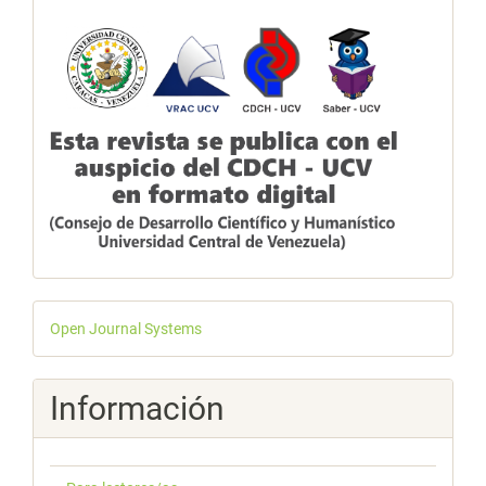
Desarrollado
Open Journal Systems
por
Información