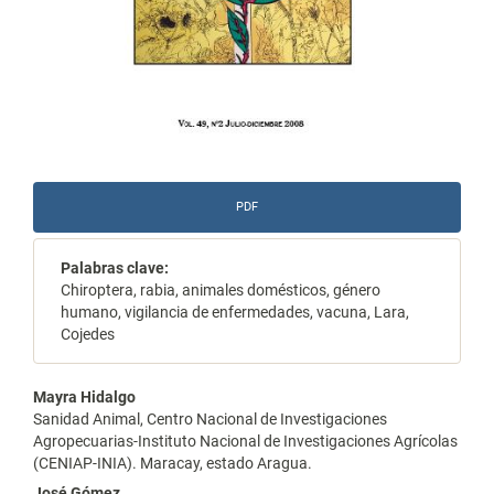
PDF
Palabras clave:
Chiroptera, rabia, animales domésticos, género
humano, vigilancia de enfermedades, vacuna, Lara,
Cojedes
Contenido
Mayra Hidalgo
Sanidad Animal, Centro Nacional de Investigaciones
principal
Agropecuarias-Instituto Nacional de Investigaciones Agrícolas
(CENIAP-INIA). Maracay, estado Aragua.
del
José Gómez