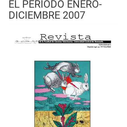
EL PERÍODO ENERO-
DICIEMBRE 2007
Barra
lateral
del
artículo