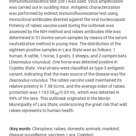
immunofluorescence test (DIF) was used. Virus amplification
was carried out in suckling mice. Antigenic characterization
was performed by indirect immunofluorescense test using
monoclonal antibodies directed against the viral nucleocapsid.
Potency of rabies vaccine used during the outbreak was
assessed by the NIH method and rabies antibodies title was
determined in 51 bovine serum samples by means of the serum
neutralization method in young mice. The distribution of the
eighteen positive samples in Lara State was as follows: 1
human, 8 cattle, 1 horse, 3 goats, 3 sheeps, and 2 vampire bats
(
Desmodus rotundus
). One horse was detected positive in
Cojedes State. Viral strains were classified as type-3 antigenic
variant, indicating that the main source of the disease was the
Desmodus rotundus
. The rabies vaccine used maintained its
relative potency in 7.58 IU/mL and the average index of rabies
protection was 1:163 DE
/0.03 mL, which was detected in
50
94% of the sera. This outbreak originated in the Morán
Municipality of Lara State, underscoring the great risk that wild
rabies represents to human health.
(
Key words
: Chiroptera; rabies; domestic animals; mankind;
disease surveillance; vaccines; Lara; Cojedes)