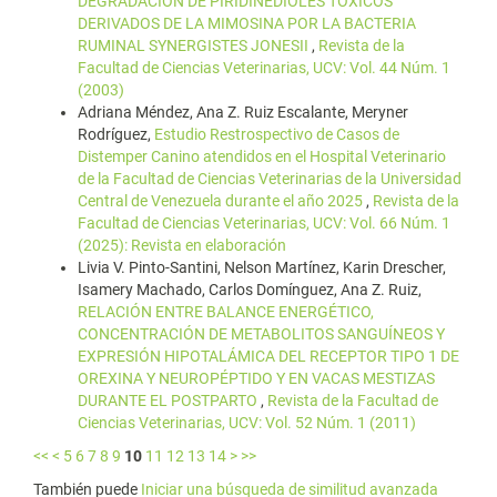
DEGRADACIÓN DE PIRIDINEDIOLES TÓXICOS
DERIVADOS DE LA MIMOSINA POR LA BACTERIA
RUMINAL SYNERGISTES JONESII
,
Revista de la
Facultad de Ciencias Veterinarias, UCV: Vol. 44 Núm. 1
(2003)
Adriana Méndez, Ana Z. Ruiz Escalante, Meryner
Rodríguez,
Estudio Restrospectivo de Casos de
Distemper Canino atendidos en el Hospital Veterinario
de la Facultad de Ciencias Veterinarias de la Universidad
Central de Venezuela durante el año 2025
,
Revista de la
Facultad de Ciencias Veterinarias, UCV: Vol. 66 Núm. 1
(2025): Revista en elaboración
Livia V. Pinto-Santini, Nelson Martínez, Karin Drescher,
Isamery Machado, Carlos Domínguez, Ana Z. Ruiz,
RELACIÓN ENTRE BALANCE ENERGÉTICO,
CONCENTRACIÓN DE METABOLITOS SANGUÍNEOS Y
EXPRESIÓN HIPOTALÁMICA DEL RECEPTOR TIPO 1 DE
OREXINA Y NEUROPÉPTIDO Y EN VACAS MESTIZAS
DURANTE EL POSTPARTO
,
Revista de la Facultad de
Ciencias Veterinarias, UCV: Vol. 52 Núm. 1 (2011)
<<
<
5
6
7
8
9
10
11
12
13
14
>
>>
También puede
Iniciar una búsqueda de similitud avanzada