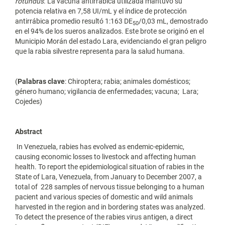
rotundus
. La vacuna antirrábica utilizada mantuvo su
potencia relativa en 7,58 UI/mL y el índice de protección
antirrábica promedio resultó 1:163 DE
/0,03 mL, demostrado
50
en el 94% de los sueros analizados. Este brote se originó en el
Municipio Morán del estado Lara, evidenciando el gran peligro
que la rabia silvestre representa para la salud humana.
(
Palabras clave
: Chiroptera; rabia; animales domésticos;
género humano; vigilancia de enfermedades; vacuna; Lara;
Cojedes)
Abstract
In Venezuela, rabies has evolved as endemic-epidemic,
causing economic losses to livestock and affecting human
health. To report the epidemiological situation of rabies in the
State of Lara, Venezuela, from January to December 2007, a
total of 228 samples of nervous tissue belonging to a human
pacient and various species of domestic and wild animals
harvested in the region and in bordering states was analyzed.
To detect the presence of the rabies virus antigen, a direct