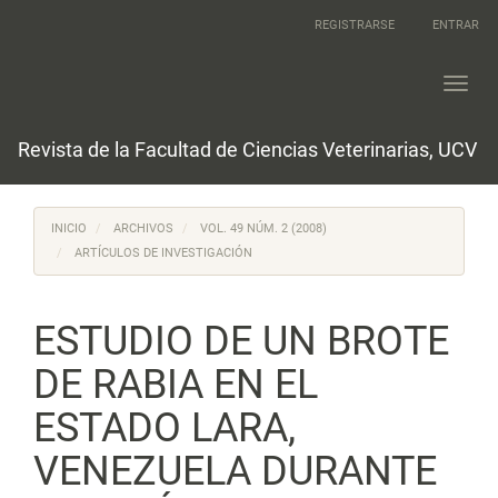
Navegación
REGISTRARSE
ENTRAR
principal
Contenido
principal
Toggl
Barra
navig
lateral
Revista de la Facultad de Ciencias Veterinarias, UCV
INICIO
ARCHIVOS
VOL. 49 NÚM. 2 (2008)
ARTÍCULOS DE INVESTIGACIÓN
ESTUDIO DE UN BROTE
DE RABIA EN EL
ESTADO LARA,
VENEZUELA DURANTE