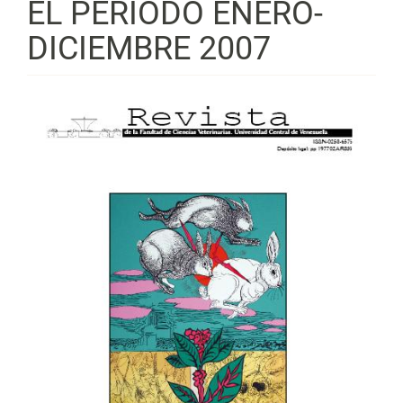
EL PERÍODO ENERO-
DICIEMBRE 2007
Barra
lateral
del
artículo