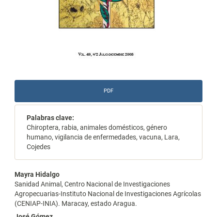
PDF
Palabras clave:
Chiroptera, rabia, animales domésticos, género
humano, vigilancia de enfermedades, vacuna, Lara,
Cojedes
Contenido
Mayra Hidalgo
Sanidad Animal, Centro Nacional de Investigaciones
principal
Agropecuarias-Instituto Nacional de Investigaciones Agrícolas
(CENIAP-INIA). Maracay, estado Aragua.
del
José Gómez