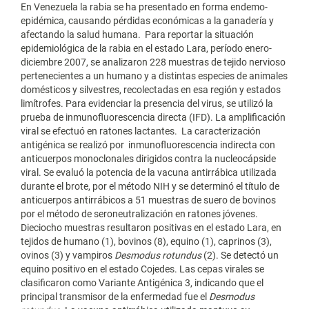
En Venezuela la rabia se ha presentado en forma endemo-
epidémica, causando pérdidas económicas a la ganadería y
afectando la salud humana. Para reportar la situación
epidemiológica de la rabia en el estado Lara, período enero-
diciembre 2007, se analizaron 228 muestras de tejido nervioso
pertenecientes a un humano y a distintas especies de animales
domésticos y silvestres, recolectadas en esa región y estados
limítrofes. Para evidenciar la presencia del virus, se utilizó la
prueba de inmunofluorescencia directa (IFD). La amplificación
viral se efectuó en ratones lactantes. La caracterización
antigénica se realizó por inmunofluorescencia indirecta con
anticuerpos monoclonales dirigidos contra la nucleocápside
viral. Se evaluó la potencia de la vacuna antirrábica utilizada
durante el brote, por el método NIH y se determinó el título de
anticuerpos antirrábicos a 51 muestras de suero de bovinos
por el método de seroneutralización en ratones jóvenes.
Dieciocho muestras resultaron positivas en el estado Lara, en
tejidos de humano (1), bovinos (8), equino (1), caprinos (3),
ovinos (3) y vampiros
Desmodus rotundus
(2). Se detectó un
equino positivo en el estado Cojedes. Las cepas virales se
clasificaron como Variante Antigénica 3, indicando que el
principal transmisor de la enfermedad fue el
Desmodus