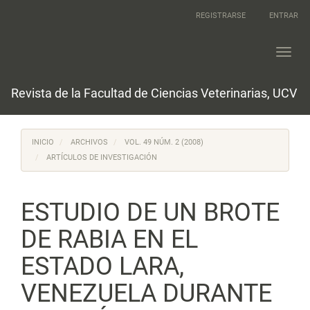
Navegación
REGISTRARSE
ENTRAR
principal
Contenido
principal
Toggl
Barra
navig
lateral
Revista de la Facultad de Ciencias Veterinarias, UCV
INICIO
ARCHIVOS
VOL. 49 NÚM. 2 (2008)
ARTÍCULOS DE INVESTIGACIÓN
ESTUDIO DE UN BROTE
DE RABIA EN EL
ESTADO LARA,
VENEZUELA DURANTE