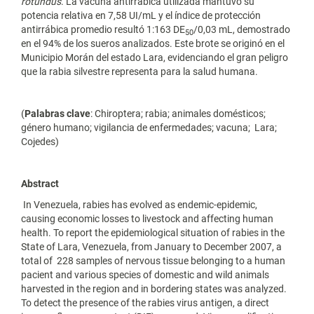
rotundus
. La vacuna antirrábica utilizada mantuvo su
potencia relativa en 7,58 UI/mL y el índice de protección
antirrábica promedio resultó 1:163 DE
/0,03 mL, demostrado
50
en el 94% de los sueros analizados. Este brote se originó en el
Municipio Morán del estado Lara, evidenciando el gran peligro
que la rabia silvestre representa para la salud humana.
(
Palabras clave
: Chiroptera; rabia; animales domésticos;
género humano; vigilancia de enfermedades; vacuna; Lara;
Cojedes)
Abstract
In Venezuela, rabies has evolved as endemic-epidemic,
causing economic losses to livestock and affecting human
health. To report the epidemiological situation of rabies in the
State of Lara, Venezuela, from January to December 2007, a
total of 228 samples of nervous tissue belonging to a human
pacient and various species of domestic and wild animals
harvested in the region and in bordering states was analyzed.
To detect the presence of the rabies virus antigen, a direct