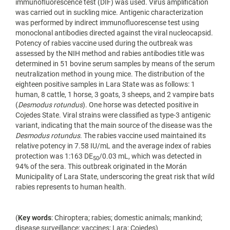
immunofluorescence test (DIF) was used. Virus amplification
was carried out in suckling mice. Antigenic characterization
was performed by indirect immunofluorescense test using
monoclonal antibodies directed against the viral nucleocapsid.
Potency of rabies vaccine used during the outbreak was
assessed by the NIH method and rabies antibodies title was
determined in 51 bovine serum samples by means of the serum
neutralization method in young mice. The distribution of the
eighteen positive samples in Lara State was as follows: 1
human, 8 cattle, 1 horse, 3 goats, 3 sheeps, and 2 vampire bats
(
Desmodus rotundus
). One horse was detected positive in
Cojedes State. Viral strains were classified as type-3 antigenic
variant, indicating that the main source of the disease was the
Desmodus rotundus
. The rabies vaccine used maintained its
relative potency in 7.58 IU/mL and the average index of rabies
protection was 1:163 DE
/0.03 mL, which was detected in
50
94% of the sera. This outbreak originated in the Morán
Municipality of Lara State, underscoring the great risk that wild
rabies represents to human health.
(
Key words
: Chiroptera; rabies; domestic animals; mankind;
disease surveillance; vaccines; Lara; Cojedes)