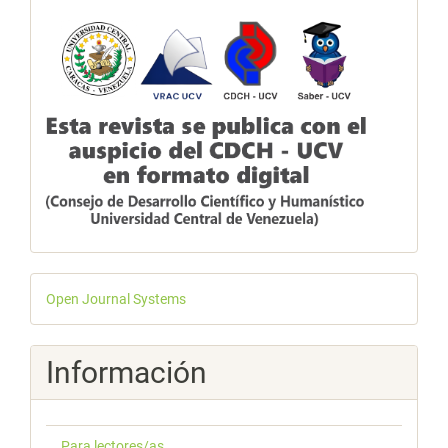
Desarrollado
Open Journal Systems
por
Información
Para lectores/as