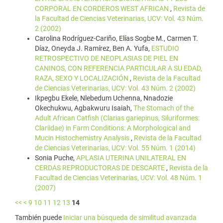
CORPORAL EN CORDEROS WEST AFRICAN
,
Revista de
la Facultad de Ciencias Veterinarias, UCV: Vol. 43 Núm.
2 (2002)
Carolina Rodríguez-Cariño, Elías Sogbe M., Carmen T.
Díaz, Oneyda J. Ramírez, Ben A. Yufa,
ESTUDIO
RETROSPECTIVO DE NEOPLASIAS DE PIEL EN
CANINOS, CON REFERENCIA PARTICULAR A SU EDAD,
RAZA, SEXO Y LOCALIZACIÓN
,
Revista de la Facultad
de Ciencias Veterinarias, UCV: Vol. 43 Núm. 2 (2002)
Ikpegbu Ekele, Nlebedum Uchenna, Nnadozie
Okechukwu, Agbakwuru Isaiah,
The Stomach of the
Adult African Catfish (Clarias gariepinus, Siluriformes:
Clariidae) in Farm Conditions: A Morphological and
Mucin Histochemistry Analysis
,
Revista de la Facultad
de Ciencias Veterinarias, UCV: Vol. 55 Núm. 1 (2014)
Sonia Puche,
APLASIA UTERINA UNILATERAL EN
CERDAS REPRODUCTORAS DE DESCARTE
,
Revista de la
Facultad de Ciencias Veterinarias, UCV: Vol. 48 Núm. 1
(2007)
<<
<
9
10
11
12
13
14
También puede
Iniciar una búsqueda de similitud avanzada