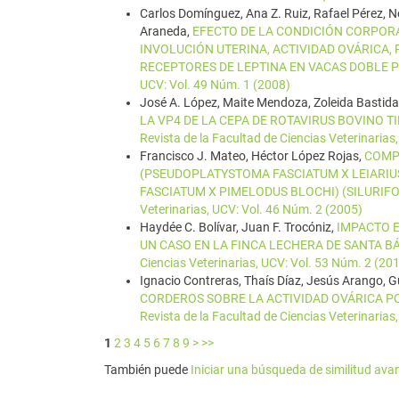
Carlos Domínguez, Ana Z. Ruiz, Rafael Pérez, Ne
Araneda,
EFECTO DE LA CONDICIÓN CORPORA
INVOLUCIÓN UTERINA, ACTIVIDAD OVÁRICA, 
RECEPTORES DE LEPTINA EN VACAS DOBLE
UCV: Vol. 49 Núm. 1 (2008)
José A. López, Maite Mendoza, Zoleida Bastidas
LA VP4 DE LA CEPA DE ROTAVIRUS BOVINO T
Revista de la Facultad de Ciencias Veterinarias
Francisco J. Mateo, Héctor López Rojas,
COMP
(PSEUDOPLATYSTOMA FASCIATUM X LEIARI
FASCIATUM X PIMELODUS BLOCHI) (SILURIF
Veterinarias, UCV: Vol. 46 Núm. 2 (2005)
Haydée C. Bolívar, Juan F. Trocóniz,
IMPACTO E
UN CASO EN LA FINCA LECHERA DE SANTA B
Ciencias Veterinarias, UCV: Vol. 53 Núm. 2 (20
Ignacio Contreras, Thaís Díaz, Jesús Arango, 
CORDEROS SOBRE LA ACTIVIDAD OVÁRICA P
Revista de la Facultad de Ciencias Veterinarias
1
2
3
4
5
6
7
8
9
>
>>
También puede
Iniciar una búsqueda de similitud av