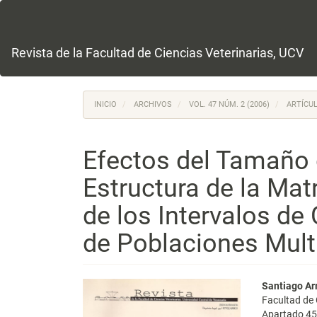
Navegación
principal
Contenido
principal
Revista de la Facultad de Ciencias Veterinarias, UCV
Barra
lateral
INICIO
ARCHIVOS
VOL. 47 NÚM. 2 (2006)
ARTÍCUL
Efectos del Tamaño d
Estructura de la Mat
de los Intervalos de
de Poblaciones Mul
Barra
Conte
Santiago A
Facultad de 
lateral
princi
Apartado 45