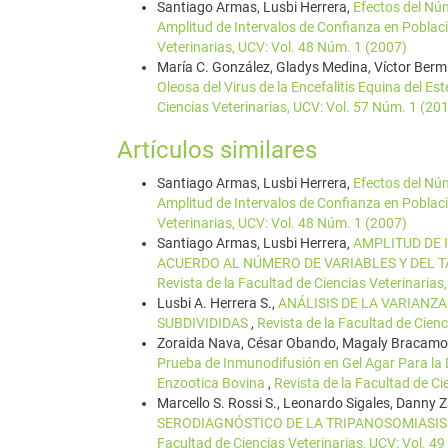
Santiago Armas, Lusbi Herrera,
Efectos del Núm
Amplitud de Intervalos de Confianza en Pobla
Veterinarias, UCV: Vol. 48 Núm. 1 (2007)
María C. González, Gladys Medina, Víctor Ber
Oleosa del Virus de la Encefalitis Equina del E
Ciencias Veterinarias, UCV: Vol. 57 Núm. 1 (20
Artículos similares
Santiago Armas, Lusbi Herrera,
Efectos del Núm
Amplitud de Intervalos de Confianza en Pobla
Veterinarias, UCV: Vol. 48 Núm. 1 (2007)
Santiago Armas, Lusbi Herrera,
AMPLITUD DE 
ACUERDO AL NÚMERO DE VARIABLES Y DEL
Revista de la Facultad de Ciencias Veterinarias
Lusbi A. Herrera S.,
ANÁLISIS DE LA VARIANZ
SUBDIVIDIDAS
,
Revista de la Facultad de Cienc
Zoraida Nava, César Obando, Magaly Bracamon
Prueba de Inmunodifusión en Gel Agar Para la D
Enzootica Bovina
,
Revista de la Facultad de Ci
Marcello S. Rossi S., Leonardo Sigales, Danny 
SERODIAGNÓSTICO DE LA TRIPANOSOMIASIS 
Facultad de Ciencias Veterinarias, UCV: Vol. 4