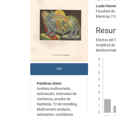
del
del
Lusbi Herre
Facultad de
artículo
artícu
Maracay 210
Resu
Efectos del 
Amplitud de 
Multinormal
Descargas
PDF
Palabras clave:
Análisis multivariado,
estimación, intervalos de
confianza, prueba de
hipótesis, T2 de Hotelling,
Multivariate analysis,
estimation, confidence