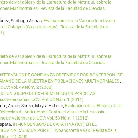
ero de Variables y de la Estructura de la Matriz  sobre la
ciones Multinormales
,
Revista de la Facultad de Ciencias
múdez, Santiago Armas,
Evaluación de una Vacuna Inactivada
ste en Cobayos (Cavia porcellus)
,
Revista de la Facultad de
16)
ero de Variables y de la Estructura de la Matriz  sobre la
ciones Multinormales
,
Revista de la Facultad de Ciencias
INTERVALOS DE CONFIANZA OBTENIDOS POR BONFERRONI DE
 TAMAÑO DE LA MUESTRA EN POBLACIONES MULTINORMALES
,
, UCV: Vol. 49 Núm. 2 (2008)
A DE UN GRUPO DE EXPERIMENTOS EN PARCELAS
ias Veterinarias, UCV: Vol. 52 Núm. 1 (2011)
te, Aurico Sousa, Mayra Hidalgo,
Evaluación de la Eficacia de la
etección de Anticuerpos Contra el Virus de la Leucosis
encias Veterinarias, UCV: Vol. 53 Núm. 1 (2012)
Zapata,
INMUNOENSAYO DE CAPA FINA (ICF) EN EL
BOVINA CAUSADA POR EL Trypanosoma vivax
,
Revista de la
9 Núm. 2 (2008)