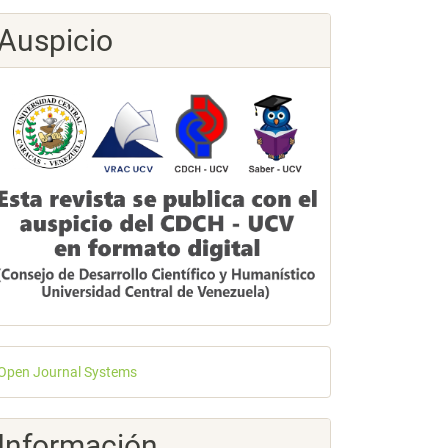
Auspicio
esarrollado
Open Journal Systems
or
Información