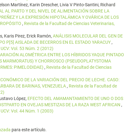
lson Martínez, Karin Drescher, Livia V Pinto-Santini, Richard
L AL PARTO Y DEL NIVEL DE ALIMENTACIÓN SOBRE LA
PREÑEZ Y LA EXPRESIÓN HIPOTALÁMICA Y OVÁRICA DE LOS
 PROPÓSITO
,
Revista de la Facultad de Ciencias Veterinarias,
, Karis Pirez, Erick Ramón,
ANÁLISIS MOLECULAR DEL GEN DE
IPO P[5] AISLADA DE BECERROS EN EL ESTADO YARACUY
,
, UCV: Vol. 53 Núm. 2 (2012)
ARACIÓN ALOMÉTRICA ENTRE LOS HÍBRIDOS YAQUE PINTADO
US MARMORATUS) Y CHORROSCO (PSEUDOPLATYSTOMA
ORMES: PIMELODIDAE)
,
Revista de la Facultad de Ciencias
CONÓMICO DE LA VARIACIÓN DEL PRECIO DE LECHE. CASO:
ÁRBARA DE BARINAS, VENEZUELA
,
Revista de la Facultad de
12)
Gustavo López,
EFECTO DEL AMAMANTAMIENTO DE UNO O DOS
OSTPARTO EN OVEJAS MESTIZAS DE LA RAZA WEST AFRICAN
,
, UCV: Vol. 44 Núm. 1 (2003)
anzada
para este artículo.