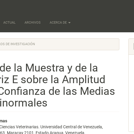
ACTUAL
ARCHIVOS
ACERCA DE
OS DE INVESTIGACIÓN
e la Muestra y de la
riz E sobre la Amplitud
 Confianza de las Medias
tinormales
nido
rmas
Ciencias Veterinarias. Universidad Central de Venezuela,
pal
63. Maracay 2101, Estado Aragua, Venezuela.