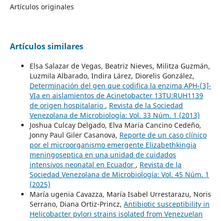
Artículos originales
Artículos similares
Elsa Salazar de Vegas, Beatriz Nieves, Militza Guzmán,
Luzmila Albarado, Indira Lárez, Diorelis González,
Determinación del gen que codifica la enzima APH-(3´)-
VIa en aislamientos de Acinetobacter 13TU:RUH1139
de origen hospitalario
,
Revista de la Sociedad
Venezolana de Microbiología: Vol. 33 Núm. 1 (2013)
Joshua Culcay Delgado, Elva María Cancino Cedeño,
Jonny Paul Giler Casanova,
Reporte de un caso clínico
por el microorganismo emergente Elizabethkingia
meningoseptica en una unidad de cuidados
intensivos neonatal en Ecuador
,
Revista de la
Sociedad Venezolana de Microbiología: Vol. 45 Núm. 1
(2025)
María ugenia Cavazza, María Isabel Urrestarazu, Noris
Serrano, Diana Ortiz-Princz,
Antibiotic susceptibility in
Helicobacter pylori strains isolated from Venezuelan