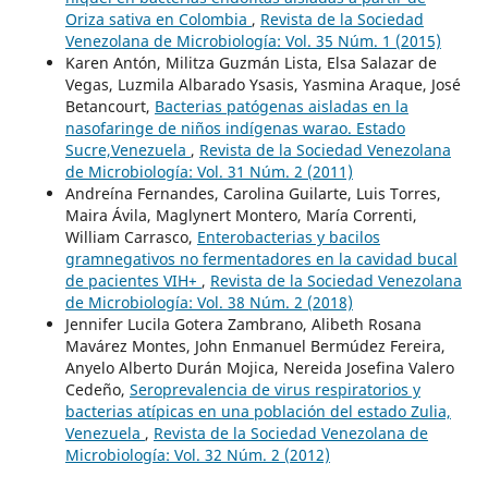
Oriza sativa en Colombia
,
Revista de la Sociedad
Venezolana de Microbiología: Vol. 35 Núm. 1 (2015)
Karen Antón, Militza Guzmán Lista, Elsa Salazar de
Vegas, Luzmila Albarado Ysasis, Yasmina Araque, José
Betancourt,
Bacterias patógenas aisladas en la
nasofaringe de niños indígenas warao. Estado
Sucre,Venezuela
,
Revista de la Sociedad Venezolana
de Microbiología: Vol. 31 Núm. 2 (2011)
Andreína Fernandes, Carolina Guilarte, Luis Torres,
Maira Ávila, Maglynert Montero, María Correnti,
William Carrasco,
Enterobacterias y bacilos
gramnegativos no fermentadores en la cavidad bucal
de pacientes VIH+
,
Revista de la Sociedad Venezolana
de Microbiología: Vol. 38 Núm. 2 (2018)
Jennifer Lucila Gotera Zambrano, Alibeth Rosana
Mavárez Montes, John Enmanuel Bermúdez Fereira,
Anyelo Alberto Durán Mojica, Nereida Josefina Valero
Cedeño,
Seroprevalencia de virus respiratorios y
bacterias atípicas en una población del estado Zulia,
Venezuela
,
Revista de la Sociedad Venezolana de
Microbiología: Vol. 32 Núm. 2 (2012)