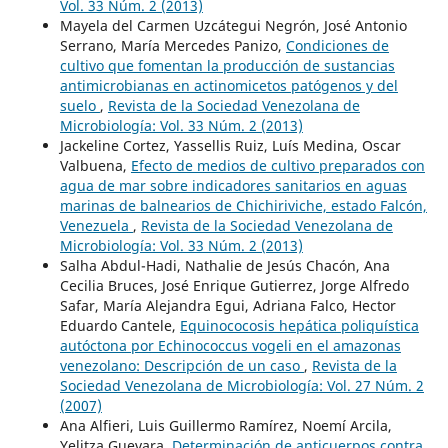
Vol. 33 Núm. 2 (2013)
Mayela del Carmen Uzcátegui Negrón, José Antonio
Serrano, María Mercedes Panizo,
Condiciones de
cultivo que fomentan la producción de sustancias
antimicrobianas en actinomicetos patógenos y del
suelo
,
Revista de la Sociedad Venezolana de
Microbiología: Vol. 33 Núm. 2 (2013)
Jackeline Cortez, Yassellis Ruiz, Luís Medina, Oscar
Valbuena,
Efecto de medios de cultivo preparados con
agua de mar sobre indicadores sanitarios en aguas
marinas de balnearios de Chichiriviche, estado Falcón,
Venezuela
,
Revista de la Sociedad Venezolana de
Microbiología: Vol. 33 Núm. 2 (2013)
Salha Abdul-Hadi, Nathalie de Jesús Chacón, Ana
Cecilia Bruces, José Enrique Gutierrez, Jorge Alfredo
Safar, María Alejandra Egui, Adriana Falco, Hector
Eduardo Cantele,
Equinococosis hepática poliquística
autóctona por Echinococcus vogeli en el amazonas
venezolano: Descripción de un caso
,
Revista de la
Sociedad Venezolana de Microbiología: Vol. 27 Núm. 2
(2007)
Ana Alfieri, Luis Guillermo Ramírez, Noemí Arcila,
Yelitza Guevara,
Determinación de anticuerpos contra