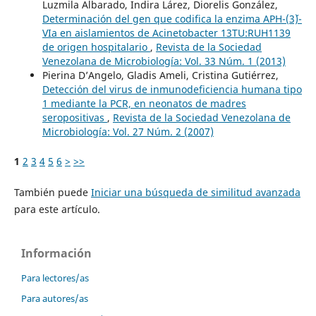
Luzmila Albarado, Indira Lárez, Diorelis González,
Determinación del gen que codifica la enzima APH-(3´)-
VIa en aislamientos de Acinetobacter 13TU:RUH1139
de origen hospitalario
,
Revista de la Sociedad
Venezolana de Microbiología: Vol. 33 Núm. 1 (2013)
Pierina D’Angelo, Gladis Ameli, Cristina Gutiérrez,
Detección del virus de inmunodeficiencia humana tipo
1 mediante la PCR, en neonatos de madres
seropositivas
,
Revista de la Sociedad Venezolana de
Microbiología: Vol. 27 Núm. 2 (2007)
1
2
3
4
5
6
>
>>
También puede
Iniciar una búsqueda de similitud avanzada
para este artículo.
Información
Para lectores/as
Para autores/as