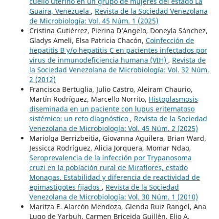
cuello uterino en un grupo de mujeres del estado La
Guaira, Venezuela
,
Revista de la Sociedad Venezolana
de Microbiología: Vol. 45 Núm. 1 (2025)
Cristina Gutiérrez, Pierina D’Angelo, Doneyla Sánchez,
Gladys Ameli, Elsa Patricia Chacón,
Coinfección de
hepatitis B y/o hepatitis C en pacientes infectados por
virus de inmunodeficiencia humana (VIH)
,
Revista de
la Sociedad Venezolana de Microbiología: Vol. 32 Núm.
2 (2012)
Francisca Bertuglia, Julio Castro, Aleiram Chaurio,
Martín Rodríguez, Marcello Norrito,
Histoplasmosis
diseminada en un paciente con lupus eritematoso
sistémico: un reto diagnóstico
,
Revista de la Sociedad
Venezolana de Microbiología: Vol. 45 Núm. 2 (2025)
Mariolga Berrizbeitia, Giovanna Aguilera, Brian Ward,
Jessicca Rodríguez, Alicia Jorquera, Momar Ndao,
Seroprevalencia de la infección por Trypanosoma
cruzi en la población rural de Miraflores, estado
Monagas. Estabilidad y diferencia de reactividad de
epimastigotes fijados
,
Revista de la Sociedad
Venezolana de Microbiología: Vol. 30 Núm. 1 (2010)
Maritza E. Alarcón Mendoza, Glenda Ruiz Rangel, Ana
Lugo de Yarbuh, Carmen Briceida Guillén, Elio A.