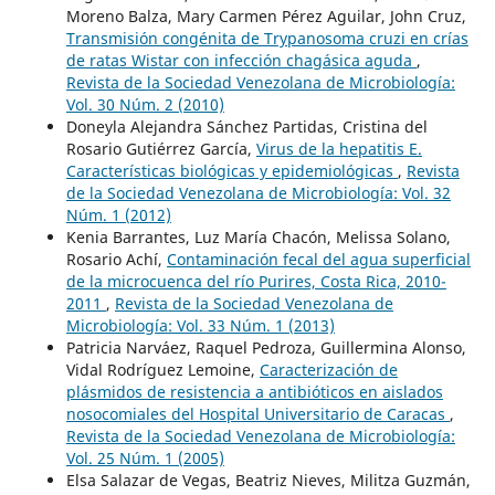
Moreno Balza, Mary Carmen Pérez Aguilar, John Cruz,
Transmisión congénita de Trypanosoma cruzi en crías
de ratas Wistar con infección chagásica aguda
,
Revista de la Sociedad Venezolana de Microbiología:
Vol. 30 Núm. 2 (2010)
Doneyla Alejandra Sánchez Partidas, Cristina del
Rosario Gutiérrez García,
Virus de la hepatitis E.
Características biológicas y epidemiológicas
,
Revista
de la Sociedad Venezolana de Microbiología: Vol. 32
Núm. 1 (2012)
Kenia Barrantes, Luz María Chacón, Melissa Solano,
Rosario Achí,
Contaminación fecal del agua superficial
de la microcuenca del río Purires, Costa Rica, 2010-
2011
,
Revista de la Sociedad Venezolana de
Microbiología: Vol. 33 Núm. 1 (2013)
Patricia Narváez, Raquel Pedroza, Guillermina Alonso,
Vidal Rodríguez Lemoine,
Caracterización de
plásmidos de resistencia a antibióticos en aislados
nosocomiales del Hospital Universitario de Caracas
,
Revista de la Sociedad Venezolana de Microbiología:
Vol. 25 Núm. 1 (2005)
Elsa Salazar de Vegas, Beatriz Nieves, Militza Guzmán,