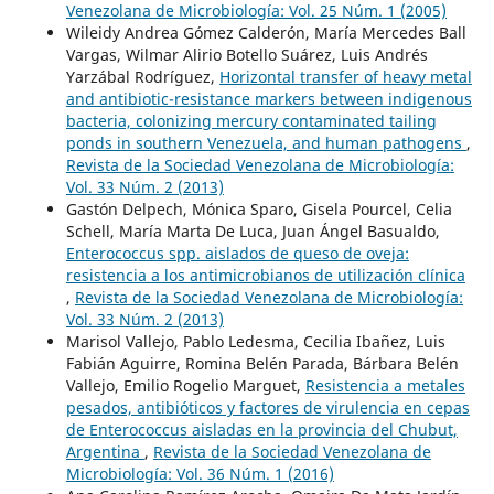
Venezolana de Microbiología: Vol. 25 Núm. 1 (2005)
Wileidy Andrea Gómez Calderón, María Mercedes Ball
Vargas, Wilmar Alirio Botello Suárez, Luis Andrés
Yarzábal Rodríguez,
Horizontal transfer of heavy metal
and antibiotic-resistance markers between indigenous
bacteria, colonizing mercury contaminated tailing
ponds in southern Venezuela, and human pathogens
,
Revista de la Sociedad Venezolana de Microbiología:
Vol. 33 Núm. 2 (2013)
Gastón Delpech, Mónica Sparo, Gisela Pourcel, Celia
Schell, María Marta De Luca, Juan Ángel Basualdo,
Enterococcus spp. aislados de queso de oveja:
resistencia a los antimicrobianos de utilización clínica
,
Revista de la Sociedad Venezolana de Microbiología:
Vol. 33 Núm. 2 (2013)
Marisol Vallejo, Pablo Ledesma, Cecilia Ibañez, Luis
Fabián Aguirre, Romina Belén Parada, Bárbara Belén
Vallejo, Emilio Rogelio Marguet,
Resistencia a metales
pesados, antibióticos y factores de virulencia en cepas
de Enterococcus aisladas en la provincia del Chubut,
Argentina
,
Revista de la Sociedad Venezolana de
Microbiología: Vol. 36 Núm. 1 (2016)