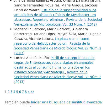
Ana Carolina Ramírez Arocha, Omaira Da Mata Jardín,
Sandra Fernándes Figueiras, María Araque, Jacobus
Henri de Waard,
Estudio de la susceptibilidad a los
antibióticos de aislados clínicos de Mycobacterium
abscessus. Reporte preliminar
,
Revista de la Sociedad
Venezolana de Microbiología: Vol. 33 Núm. 1 (2013)
Marianella Perrone, Maria Correnti, Alejandra
Berroteran, Tatiana López, Mayra Ávila, Maria Eugenia
Cavazza, Vicente Lecuna,
La placa dental como
reservorio de Helicobacter pylori
,
Revista de la
Sociedad Venezolana de Microbiología: Vol. 27 Núm. 2
(2007)
Lorena Abadía-Patiño,
Perfil de susceptibilidad de
cepas de Enterococcus spp. aisladas en animales
destinados al consumo humano, criados en los
estados Monagas y Anzoátegui
,
Revista de la
Sociedad Venezolana de Microbiología: Vol. 33 Núm. 2
(2013)
1
2
3
4
5
6
7
8
>
>>
También puede
Iniciar una búsqueda de similitud avanzada