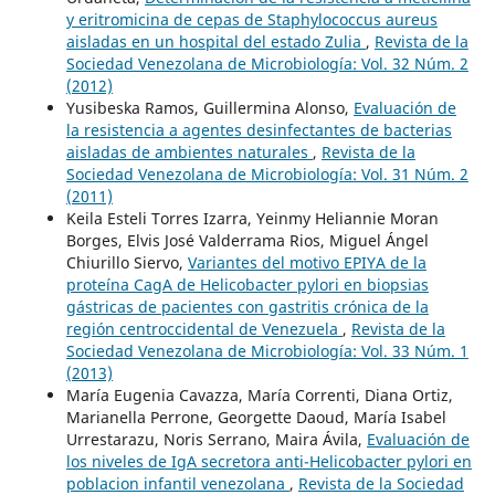
y eritromicina de cepas de Staphylococcus aureus
aisladas en un hospital del estado Zulia
,
Revista de la
Sociedad Venezolana de Microbiología: Vol. 32 Núm. 2
(2012)
Yusibeska Ramos, Guillermina Alonso,
Evaluación de
la resistencia a agentes desinfectantes de bacterias
aisladas de ambientes naturales
,
Revista de la
Sociedad Venezolana de Microbiología: Vol. 31 Núm. 2
(2011)
Keila Esteli Torres Izarra, Yeinmy Heliannie Moran
Borges, Elvis José Valderrama Rios, Miguel Ángel
Chiurillo Siervo,
Variantes del motivo EPIYA de la
proteína CagA de Helicobacter pylori en biopsias
gástricas de pacientes con gastritis crónica de la
región centroccidental de Venezuela
,
Revista de la
Sociedad Venezolana de Microbiología: Vol. 33 Núm. 1
(2013)
María Eugenia Cavazza, María Correnti, Diana Ortiz,
Marianella Perrone, Georgette Daoud, María Isabel
Urrestarazu, Noris Serrano, Maira Ávila,
Evaluación de
los niveles de IgA secretora anti-Helicobacter pylori en
poblacion infantil venezolana
,
Revista de la Sociedad