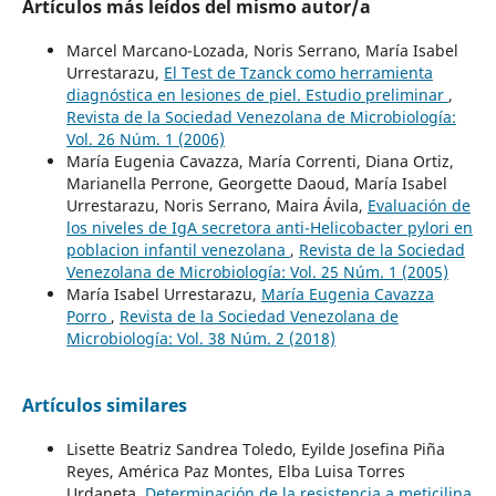
Artículos más leídos del mismo autor/a
Marcel Marcano-Lozada, Noris Serrano, María Isabel
Urrestarazu,
El Test de Tzanck como herramienta
diagnóstica en lesiones de piel. Estudio preliminar
,
Revista de la Sociedad Venezolana de Microbiología:
Vol. 26 Núm. 1 (2006)
María Eugenia Cavazza, María Correnti, Diana Ortiz,
Marianella Perrone, Georgette Daoud, María Isabel
Urrestarazu, Noris Serrano, Maira Ávila,
Evaluación de
los niveles de IgA secretora anti-Helicobacter pylori en
poblacion infantil venezolana
,
Revista de la Sociedad
Venezolana de Microbiología: Vol. 25 Núm. 1 (2005)
María Isabel Urrestarazu,
María Eugenia Cavazza
Porro
,
Revista de la Sociedad Venezolana de
Microbiología: Vol. 38 Núm. 2 (2018)
Artículos similares
Lisette Beatriz Sandrea Toledo, Eyilde Josefina Piña
Reyes, América Paz Montes, Elba Luisa Torres
Urdaneta,
Determinación de la resistencia a meticilina