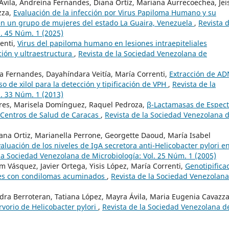
 Ávila, Andreína Fernandes, Diana Ortíz, Mariana Aurrecoechea, Jei
zza,
Evaluación de la infección por Virus Papiloma Humano y su
 en un grupo de mujeres del estado La Guaira, Venezuela
,
Revista d
. 45 Núm. 1 (2025)
renti,
Virus del papiloma humano en lesiones intraepiteliales
ción y ultraestructura
,
Revista de la Sociedad Venezolana de
a Fernandes, Dayahíndara Veitía, María Correnti,
Extracción de AD
o de xilol para la detección y tipificación de VPH
,
Revista de la
. 33 Núm. 1 (2013)
orres, Marisela Domínguez, Raquel Pedroza,
β-Lactamasas de Espect
 Centros de Salud de Caracas
,
Revista de la Sociedad Venezolana 
ana Ortiz, Marianella Perrone, Georgette Daoud, María Isabel
aluación de los niveles de IgA secretora anti-Helicobacter pylori e
la Sociedad Venezolana de Microbiología: Vol. 25 Núm. 1 (2005)
m Vásquez, Javier Ortega, Yisis López, María Correnti,
Genotipifica
tes con condilomas acuminados
,
Revista de la Sociedad Venezolana
ndra Berroteran, Tatiana López, Mayra Ávila, Maria Eugenia Cavazza
rvorio de Helicobacter pylori
,
Revista de la Sociedad Venezolana d