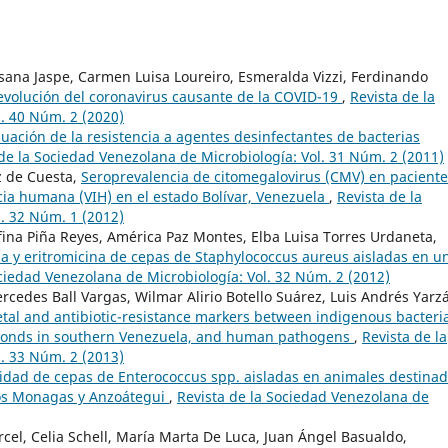
ssana Jaspe, Carmen Luisa Loureiro, Esmeralda Vizzi, Ferdinando
 evolución del coronavirus causante de la COVID-19
,
Revista de la
. 40 Núm. 2 (2020)
luación de la resistencia a agentes desinfectantes de bacterias
de la Sociedad Venezolana de Microbiología: Vol. 31 Núm. 2 (2011)
z de Cuesta,
Seroprevalencia de citomegalovirus (CMV) en paciente
cia humana (VIH) en el estado Bolívar, Venezuela
,
Revista de la
. 32 Núm. 1 (2012)
efina Piña Reyes, América Paz Montes, Elba Luisa Torres Urdaneta,
ina y eritromicina de cepas de Staphylococcus aureus aisladas en u
ociedad Venezolana de Microbiología: Vol. 32 Núm. 2 (2012)
edes Ball Vargas, Wilmar Alirio Botello Suárez, Luis Andrés Yarz
etal and antibiotic-resistance markers between indigenous bacteri
 ponds in southern Venezuela, and human pathogens
,
Revista de la
. 33 Núm. 2 (2013)
ilidad de cepas de Enterococcus spp. aisladas en animales destina
dos Monagas y Anzoátegui
,
Revista de la Sociedad Venezolana de
cel, Celia Schell, María Marta De Luca, Juan Ángel Basualdo,