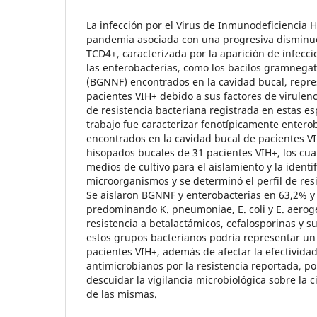
La infección por el Virus de Inmunodeficiencia
pandemia asociada con una progresiva disminuci
TCD4+, caracterizada por la aparición de infecci
las enterobacterias, como los bacilos gramnega
(BGNNF) encontrados en la cavidad bucal, repre
pacientes VIH+ debido a sus factores de virulenc
de resistencia bacteriana registrada en estas esp
trabajo fue caracterizar fenotípicamente enter
encontrados en la cavidad bucal de pacientes VI
hisopados bucales de 31 pacientes VIH+, los cu
medios de cultivo para el aislamiento y la identif
microorganismos y se determinó el perfil de res
Se aislaron BGNNF y enterobacterias en 63,2% y
predominando K. pneumoniae, E. coli y E. aerog
resistencia a betalactámicos, cefalosporinas y su
estos grupos bacterianos podría representar un 
pacientes VIH+, además de afectar la efectivida
antimicrobianos por la resistencia reportada, p
descuidar la vigilancia microbiológica sobre la 
de las mismas.