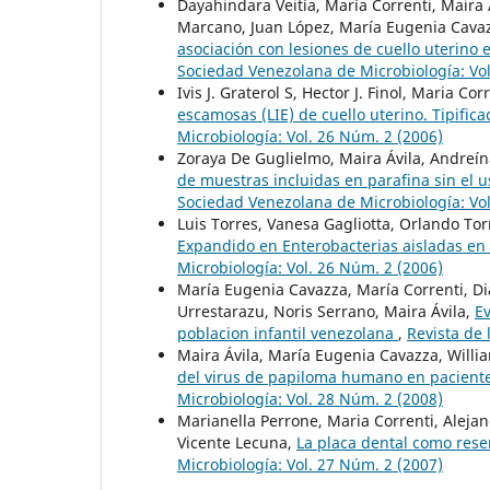
Dayahindara Veitía, María Correnti, Maira
Marcano, Juan López, María Eugenia Cava
asociación con lesiones de cuello uterino
Sociedad Venezolana de Microbiología: Vol
Ivis J. Graterol S, Hector J. Finol, Maria Cor
escamosas (LIE) de cuello uterino. Tipifica
Microbiología: Vol. 26 Núm. 2 (2006)
Zoraya De Guglielmo, Maira Ávila, Andreín
de muestras incluidas en parafina sin el us
Sociedad Venezolana de Microbiología: Vol
Luis Torres, Vanesa Gagliotta, Orlando T
Expandido en Enterobacterias aisladas en
Microbiología: Vol. 26 Núm. 2 (2006)
María Eugenia Cavazza, María Correnti, Di
Urrestarazu, Noris Serrano, Maira Ávila,
Ev
poblacion infantil venezolana
,
Revista de 
Maira Ávila, María Eugenia Cavazza, Willia
del virus de papiloma humano en pacien
Microbiología: Vol. 28 Núm. 2 (2008)
Marianella Perrone, Maria Correnti, Aleja
Vicente Lecuna,
La placa dental como rese
Microbiología: Vol. 27 Núm. 2 (2007)