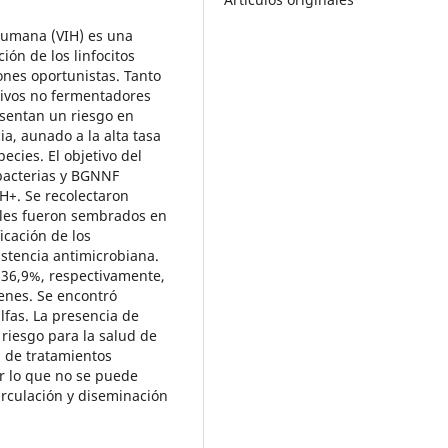
 Humana (VIH) es una
ón de los linfocitos
ones oportunistas. Tanto
tivos no fermentadores
sentan un riesgo en
ia, aunado a la alta tasa
ecies. El objetivo del
obacterias y BGNNF
H+. Se recolectaron
ales fueron sembrados en
icación de los
istencia antimicrobiana.
 36,9%, respectivamente,
enes. Se encontró
lfas. La presencia de
riesgo para la salud de
d de tratamientos
or lo que no se puede
circulación y diseminación