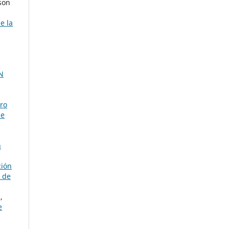
son
e la
N
ro
de
n
ción
 de
,
e