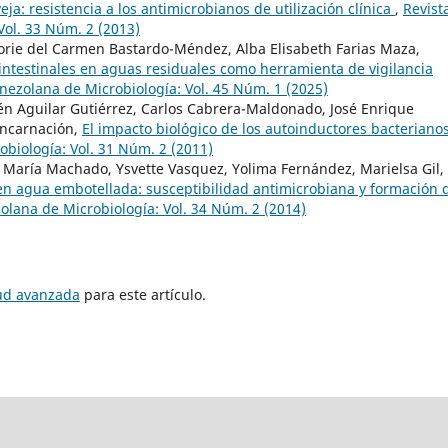
ja: resistencia a los antimicrobianos de utilización clínica
,
Revist
Vol. 33 Núm. 2 (2013)
orie del Carmen Bastardo-Méndez, Alba Elisabeth Farias Maza,
intestinales en aguas residuales como herramienta de vigilancia
nezolana de Microbiología: Vol. 45 Núm. 1 (2025)
 Aguilar Gutiérrez, Carlos Cabrera-Maldonado, José Enrique
Encarnación,
El impacto biológico de los autoinductores bacteriano
obiología: Vol. 31 Núm. 2 (2011)
 María Machado, Ysvette Vasquez, Yolima Fernández, Marielsa Gil,
n agua embotellada: susceptibilidad antimicrobiana y formación 
olana de Microbiología: Vol. 34 Núm. 2 (2014)
tud avanzada
para este artículo.