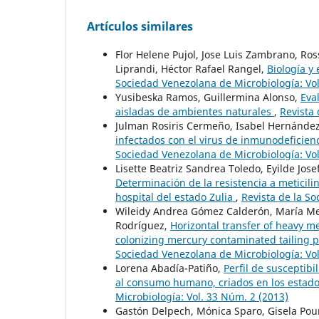
Artículos similares
Flor Helene Pujol, Jose Luis Zambrano, Ro
Liprandi, Héctor Rafael Rangel,
Biología y
Sociedad Venezolana de Microbiología: Vol
Yusibeska Ramos, Guillermina Alonso,
Eva
aisladas de ambientes naturales
,
Revista 
Julman Rosiris Cermeño, Isabel Hernánde
infectados con el virus de inmunodeficien
Sociedad Venezolana de Microbiología: Vol
Lisette Beatriz Sandrea Toledo, Eyilde Jos
Determinación de la resistencia a meticil
hospital del estado Zulia
,
Revista de la S
Wileidy Andrea Gómez Calderón, María Merc
Rodríguez,
Horizontal transfer of heavy m
colonizing mercury contaminated tailing
Sociedad Venezolana de Microbiología: Vol
Lorena Abadía-Patiño,
Perfil de susceptib
al consumo humano, criados en los esta
Microbiología: Vol. 33 Núm. 2 (2013)
Gastón Delpech, Mónica Sparo, Gisela Pour