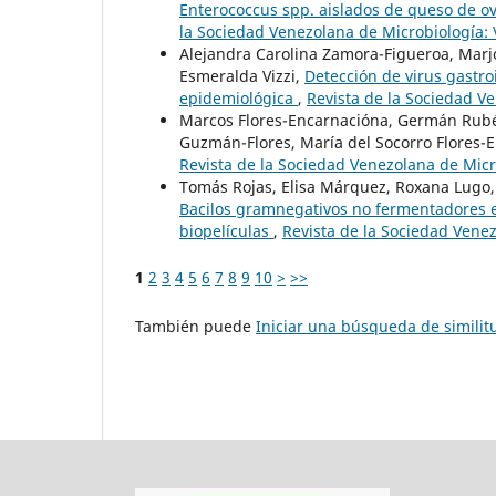
Enterococcus spp. aislados de queso de ove
la Sociedad Venezolana de Microbiología: 
Alejandra Carolina Zamora-Figueroa, Marj
Esmeralda Vizzi,
Detección de virus gastro
epidemiológica
,
Revista de la Sociedad Ve
Marcos Flores-Encarnacióna, Germán Rubén
Guzmán-Flores, María del Socorro Flores-
Revista de la Sociedad Venezolana de Micr
Tomás Rojas, Elisa Márquez, Roxana Lugo,
Bacilos gramnegativos no fermentadores e
biopelículas
,
Revista de la Sociedad Venez
1
2
3
4
5
6
7
8
9
10
>
>>
También puede
Iniciar una búsqueda de simili