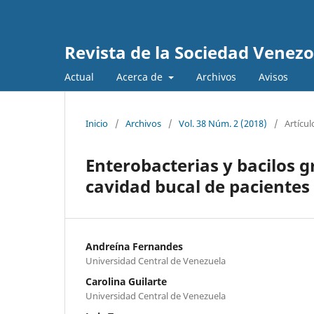
Revista de la Sociedad Venez
Actual
Acerca de
Archivos
Avisos
Inicio
/
Archivos
/
Vol. 38 Núm. 2 (2018)
/
Artícul
Enterobacterias y bacilos 
cavidad bucal de pacientes
Andreína Fernandes
Universidad Central de Venezuela
Carolina Guilarte
Universidad Central de Venezuela