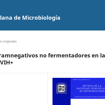
olana de Microbiología
os originales
gramnegativos no fermentadores en l
 VIH+