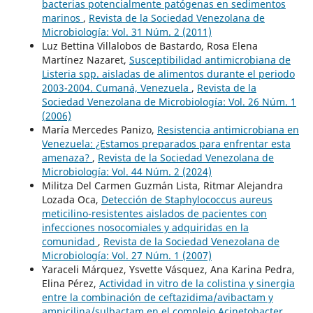
bacterias potencialmente patógenas en sedimentos
marinos
,
Revista de la Sociedad Venezolana de
Microbiología: Vol. 31 Núm. 2 (2011)
Luz Bettina Villalobos de Bastardo, Rosa Elena
Martínez Nazaret,
Susceptibilidad antimicrobiana de
Listeria spp. aisladas de alimentos durante el periodo
2003-2004. Cumaná, Venezuela
,
Revista de la
Sociedad Venezolana de Microbiología: Vol. 26 Núm. 1
(2006)
María Mercedes Panizo,
Resistencia antimicrobiana en
Venezuela: ¿Estamos preparados para enfrentar esta
amenaza?
,
Revista de la Sociedad Venezolana de
Microbiología: Vol. 44 Núm. 2 (2024)
Militza Del Carmen Guzmán Lista, Ritmar Alejandra
Lozada Oca,
Detección de Staphylococcus aureus
meticilino-resistentes aislados de pacientes con
infecciones nosocomiales y adquiridas en la
comunidad
,
Revista de la Sociedad Venezolana de
Microbiología: Vol. 27 Núm. 1 (2007)
Yaraceli Márquez, Ysvette Vásquez, Ana Karina Pedra,
Elina Pérez,
Actividad in vitro de la colistina y sinergia
entre la combinación de ceftazidima/avibactam y
ampicilina/sulbactam en el complejo Acinetobacter