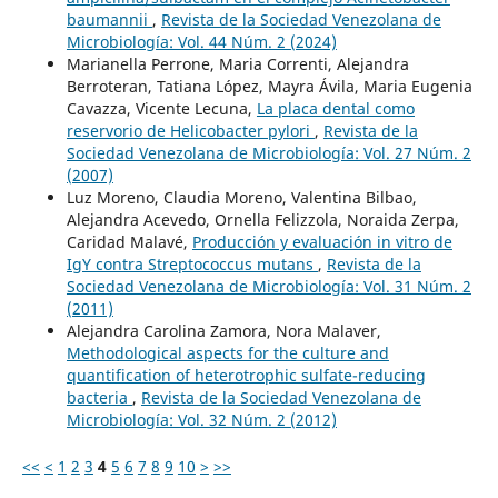
baumannii
,
Revista de la Sociedad Venezolana de
Microbiología: Vol. 44 Núm. 2 (2024)
Marianella Perrone, Maria Correnti, Alejandra
Berroteran, Tatiana López, Mayra Ávila, Maria Eugenia
Cavazza, Vicente Lecuna,
La placa dental como
reservorio de Helicobacter pylori
,
Revista de la
Sociedad Venezolana de Microbiología: Vol. 27 Núm. 2
(2007)
Luz Moreno, Claudia Moreno, Valentina Bilbao,
Alejandra Acevedo, Ornella Felizzola, Noraida Zerpa,
Caridad Malavé,
Producción y evaluación in vitro de
IgY contra Streptococcus mutans
,
Revista de la
Sociedad Venezolana de Microbiología: Vol. 31 Núm. 2
(2011)
Alejandra Carolina Zamora, Nora Malaver,
Methodological aspects for the culture and
quantification of heterotrophic sulfate-reducing
bacteria
,
Revista de la Sociedad Venezolana de
Microbiología: Vol. 32 Núm. 2 (2012)
<<
<
1
2
3
4
5
6
7
8
9
10
>
>>