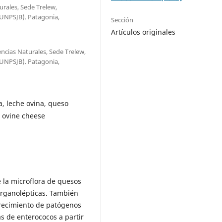
urales, Sede Trelew,
(UNPSJB). Patagonia,
Sección
Artículos originales
encias Naturales, Sede Trelew,
(UNPSJB). Patagonia,
ia, leche ovina, queso
k, ovine cheese
 la microflora de quesos
 organolépticas. También
recimiento de patógenos
as de enterococos a partir