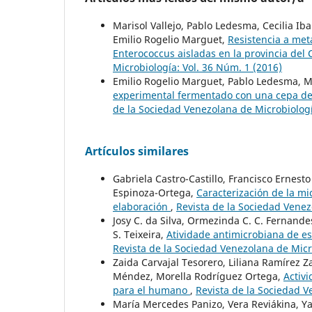
Marisol Vallejo, Pablo Ledesma, Cecilia Ib
Emilio Rogelio Marguet,
Resistencia a meta
Enterococcus aisladas en la provincia del
Microbiología: Vol. 36 Núm. 1 (2016)
Emilio Rogelio Marguet, Pablo Ledesma, Ma
experimental fermentado con una cepa de La
de la Sociedad Venezolana de Microbiologí
Artículos similares
Gabriela Castro-Castillo, Francisco Ernes
Espinoza-Ortega,
Caracterización de la mi
elaboración
,
Revista de la Sociedad Venez
Josy C. da Silva, Ormezinda C. C. Fernande
S. Teixeira,
Atividade antimicrobiana de e
Revista de la Sociedad Venezolana de Micr
Zaida Carvajal Tesorero, Liliana Ramírez
Méndez, Morella Rodríguez Ortega,
Activi
para el humano
,
Revista de la Sociedad V
María Mercedes Panizo, Vera Reviákina, Y