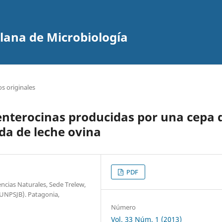
olana de Microbiología
os originales
 enterocinas producidas por una cepa 
da de leche ovina
PDF
encias Naturales, Sede Trelew,
(UNPSJB). Patagonia,
Número
Vol. 33 Núm. 1 (2013)