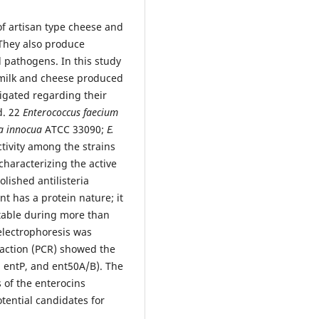
of artisan type cheese and
 They also produce
 pathogens. In this study
 milk and cheese produced
igated regarding their
d. 22
Enterococcus faecium
ia innocua
ATCC 33090;
E.
tivity among the strains
characterizing the active
olished antilisteria
nt has a protein nature; it
stable during more than
lectrophoresis was
action (PCR) showed the
 entP, and ent50A/B). The
 of the enterocins
tential candidates for