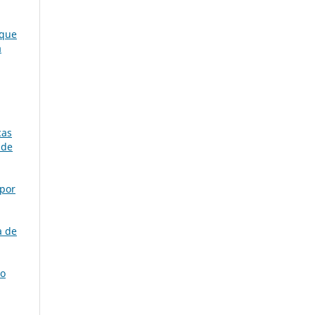
 que
a
cas
 de
 por
a de
do