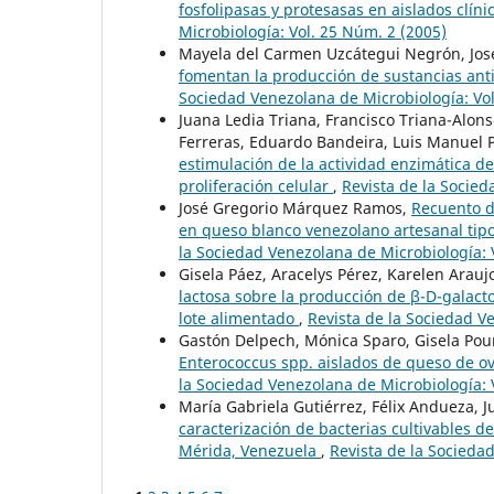
fosfolipasas y protesasas en aislados clín
Microbiología: Vol. 25 Núm. 2 (2005)
Mayela del Carmen Uzcátegui Negrón, Jos
fomentan la producción de sustancias ant
Sociedad Venezolana de Microbiología: Vol
Juana Ledia Triana, Francisco Triana-Alons
Ferreras, Eduardo Bandeira, Luis Manuel 
estimulación de la actividad enzimática de
proliferación celular
,
Revista de la Socied
José Gregorio Márquez Ramos,
Recuento d
en queso blanco venezolano artesanal tip
la Sociedad Venezolana de Microbiología: 
Gisela Páez, Aracelys Pérez, Karelen Arau
lactosa sobre la producción de β-D-galact
lote alimentado
,
Revista de la Sociedad V
Gastón Delpech, Mónica Sparo, Gisela Pour
Enterococcus spp. aislados de queso de ove
la Sociedad Venezolana de Microbiología: 
María Gabriela Gutiérrez, Félix Andueza, 
caracterización de bacterias cultivables 
Mérida, Venezuela
,
Revista de la Socieda