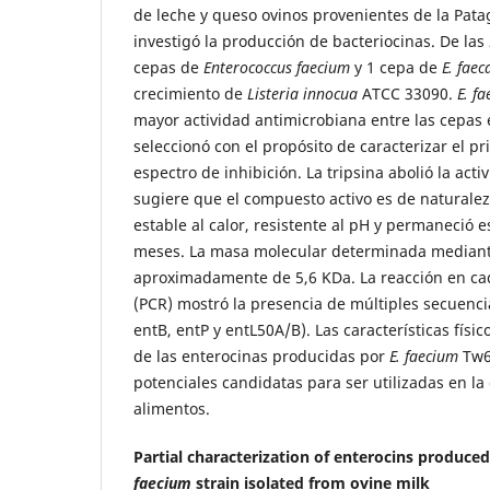
de leche y queso ovinos provenientes de la Pata
investigó la producción de bacteriocinas. De las
cepas de
Enterococcus faecium
y 1 cepa de
E. faec
crecimiento de
Listeria innocua
ATCC 33090.
E. f
mayor actividad antimicrobiana entre las cepas 
seleccionó con el propósito de caracterizar el pri
espectro de inhibición. La tripsina abolió la activ
sugiere que el compuesto activo es de naturaleza
estable al calor, resistente al pH y permaneció 
meses. La masa molecular determinada mediante
aproximadamente de 5,6 KDa. La reacción en ca
(PCR) mostró la presencia de múltiples secuenci
entB, entP y entL50A/B). Las características físi
de las enterocinas producidas por
E. faecium
Tw6 
potenciales candidatas para ser utilizadas en la
alimentos.
Partial characterization of enterocins produce
faecium
strain isolated from ovine milk