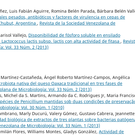
añez, Luis Fabián Aguirre, Romina Belén Parada, Bárbara Belén Vall
les pesados, antibióticos y factores de virulencia en cepas de
 Chubut, Argentina
,
Revista de la Sociedad Venezolana de
risol Vallejo,
Disponibilidad de fósforo soluble en ensilado
ctococcus lactis subsp. lactis con alta actividad de fitasa
,
Revis
a: Vol. 33 Núm. 2 (2013)
to Martínez-Castañeda, Ángel Roberto Martínez-Campos, Angélica
crobiota nativa del queso Oaxaca tradicional en tres fases de
olana de Microbiología: Vol. 33 Núm. 2 (2013)
s, Michel da S. Martins, Armando da C. Rodrigues Jr, Maria Francis
spécies de Penicillium mantidas sob duas condições de preservaç
obiología: Vol. 30 Núm. 1 (2010)
 Zambrano, Marly Ducurú, Valery Gómez, Gustavo Cabrera, Jeannette
dad biológica de extractos de tres plantas sobre bacterias patógen
enezolana de Microbiología: Vol. 33 Núm. 1 (2013)
amilán Flores, Williams Montes, Gladys González,
Actividad de