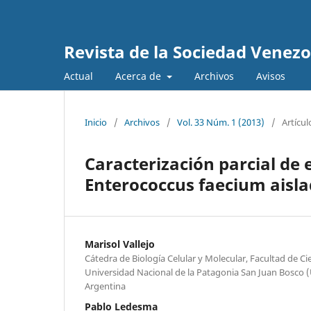
Revista de la Sociedad Venez
Actual
Acerca de
Archivos
Avisos
Inicio
/
Archivos
/
Vol. 33 Núm. 1 (2013)
/
Artícul
Caracterización parcial de
Enterococcus faecium aisla
Marisol Vallejo
Cátedra de Biología Celular y Molecular, Facultad de Ci
Universidad Nacional de la Patagonia San Juan Bosco 
Argentina
Pablo Ledesma