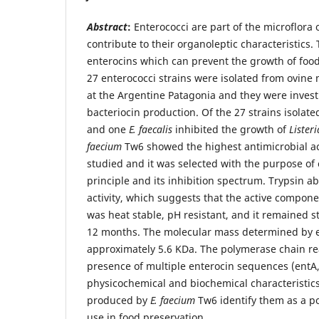
Abstract
:
Enterococci are part of the microflora 
contribute to their organoleptic characteristics.
enterocins which can prevent the growth of food
27 enterococci strains were isolated from ovine
at the Argentine Patagonia and they were invest
bacteriocin production. Of the 27 strains isolate
and one
E. faecalis
inhibited the growth of
Lister
faecium
Tw6 showed the highest antimicrobial ac
studied and it was selected with the purpose of 
principle and its inhibition spectrum. Trypsin ab
activity, which suggests that the active compone
was heat stable, pH resistant, and it remained 
12 months. The molecular mass determined by e
approximately 5.6 KDa. The polymerase chain re
presence of multiple enterocin sequences (entA,
physicochemical and biochemical characteristics
produced by
E. faecium
Tw6 identify them as a po
use in food preservation.