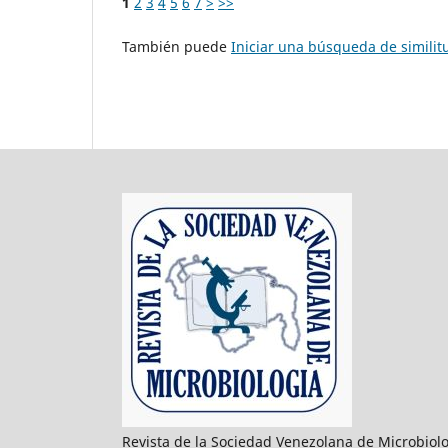
1
2
3
4
5
6
7
>
>>
También puede
Iniciar una búsqueda de simili
Revista de la Sociedad Venezolana de Microbiol