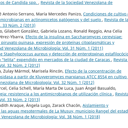
icos de Candida spp.
,
Revista de la Sociedad Venezolana de
é Antonio Serrano, María Mercedes Panizo,
Condiciones de cultivo
imicrobianas en actinomicetos patógenos y del suelo
,
Revista de l
. 33 Núm. 2 (2013)
o, Gilabert González, Gabriela Lozano, Ronald Reggio, Ana Celia
Pérez-Ybarra,
Efecto de la insulina en Saccharomyces cerevisiae:
 piruvato quinasa, expresión de proteínas citoplasmáticas y
ad Venezolana de Microbiología: Vol. 31 Núm. 1 (2011)
e Staphylococcus aureus y detección de enterotoxinas estafilocóci
o “telita” expendido en mercados de la ciudad de Caracas
,
Revista
Vol. 32 Núm. 2 (2012)
jo, Zulay Mármol, Marisela Rincón,
Efecto de la concentración de
osidasa a partir de Kluyveromyces marxianus ATCC 8554 en cultivo
enezolana de Microbiología: Vol. 32 Núm. 1 (2012)
cel, Celia Schell, María Marta De Luca, Juan Ángel Basualdo,
ja: resistencia a los antimicrobianos de utilización clínica
,
Revist
Vol. 33 Núm. 2 (2013)
Judith Araque, Ángela Lugo, Zarack Chacón,
Aislamiento y
de las aguas mesotermales de La Musuy, municipio Rangel del esta
d Venezolana de Microbiología: Vol. 38 Núm. 1 (2018)