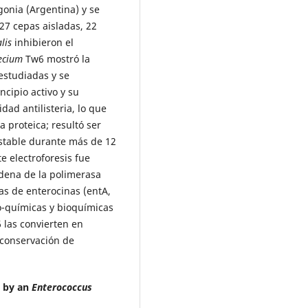
gonia (Argentina) y se
 27 cepas aisladas, 22
alis
inhibieron el
aecium
Tw6 mostró la
estudiadas y se
ncipio activo y su
idad antilisteria, lo que
 proteica; resultó ser
estable durante más de 12
 electroforesis fue
dena de la polimerasa
as de enterocinas (entA,
co-químicas y bioquímicas
las convierten en
 conservación de
d by an
Enterococcus