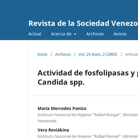
Revista de la Sociedad Venez
Actual
Acerca de
Archivos
Avisos
Inicio
/
Archivos
/
Vol. 25 Núm. 2 (2005)
/
Artícul
Actividad de fosfolipasas y
Candida spp.
María Mercedes Panizo
Instituto Nacional de Higiene “Rafael Rangel”, Minister
Venezuela
Vera Reviákina
Instituto Nacional de Higiene “Rafael Rangel”, Minister