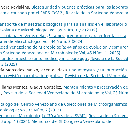
 Vera Reviakina,
Bioseguridad y buenas prácticas para los laborato
ndemia causada por el SARS-CoV-2
,
Revista de la Sociedad Venezola
ansporte de muestras biológicas para su análisis en el laboratorio
ezolana de Microbiología: Vol. 39 Núm. 1 y 2 (2019)
icrobiana en Venezuela: ¿Estamos preparados para enfrentar esta
ana de Microbiología: Vol. 44 Núm. 2 (2024)
iedad Venezolana de Microbiología: 44 años de evolución y compro
la Sociedad Venezolana de Microbiología: Vol. 45 Núm. 1 (2025)
rnández: nuestro santo médico y microbiólogo
,
Revista de la Socie
 2 (2025)
ría Mercedes Panizo, Vicente Friaza,
Pneumocystis y su interacción
na revisión narrativa integrativa
,
Revista de la Sociedad Venezola
illiams Montes, Gladys González,
Mantenimiento y preservación de
l
,
Revista de la Sociedad Venezolana de Microbiología: Vol. 25 Núm
tálogo del Centro Venezolano de Colecciones de Microorganismo
obiología: Vol. 33 Núm. 2 (2013)
zolano de Microbiología “70 años de la SVM”
,
Revista de la Socied
. Suppl 1 (2024): Memorias del XI Congreso Venezolano de