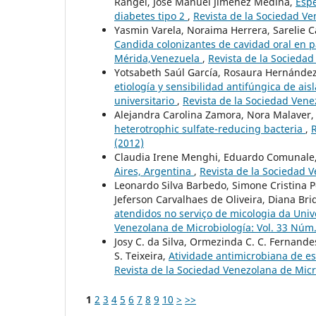
Rangel, José Manuel Jiménez Medina,
Espe
diabetes tipo 2
,
Revista de la Sociedad Ve
Yasmin Varela, Noraima Herrera, Sarelie C
Candida colonizantes de cavidad oral en p
Mérida,Venezuela
,
Revista de la Sociedad
Yotsabeth Saúl García, Rosaura Hernández
etiología y sensibilidad antifúngica de ai
universitario
,
Revista de la Sociedad Vene
Alejandra Carolina Zamora, Nora Malaver
heterotrophic sulfate-reducing bacteria
,
R
(2012)
Claudia Irene Menghi, Eduardo Comunale, 
Aires, Argentina
,
Revista de la Sociedad V
Leonardo Silva Barbedo, Simone Cristina Per
Jeferson Carvalhaes de Oliveira, Diana Br
atendidos no serviço de micologia da Univ
Venezolana de Microbiología: Vol. 33 Núm.
Josy C. da Silva, Ormezinda C. C. Fernande
S. Teixeira,
Atividade antimicrobiana de e
Revista de la Sociedad Venezolana de Micr
1
2
3
4
5
6
7
8
9
10
>
>>