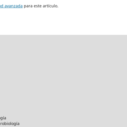
tud avanzada
para este artículo.
ogía
robiología