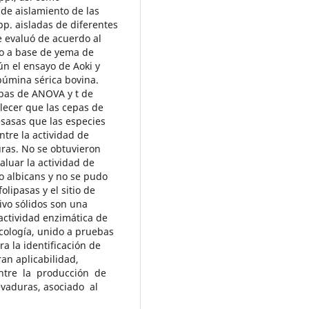
o de aislamiento de las
p. aisladas de diferentes
se evaluó de acuerdo al
vo a base de yema de
ún el ensayo de Aoki y
lbúmina sérica bovina.
uebas de ANOVA y t de
lecer que las cepas de
sasas que las especies
tre la actividad de
uras. No se obtuvieron
valuar la actividad de
o albicans y no se pudo
olipasas y el sitio de
ivo sólidos son una
 actividad enzimática de
icología, unido a pruebas
ra la identificación de
an aplicabilidad,
entre la producción de
vaduras, asociado al