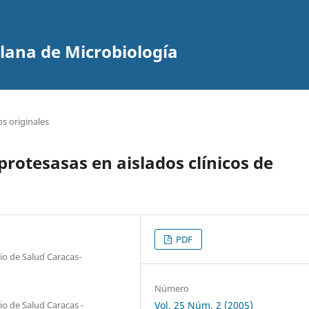
olana de Microbiología
os originales
 protesasas en aislados clínicos de
PDF
io de Salud Caracas-
Número
io de Salud Caracas -
Vol. 25 Núm. 2 (2005)