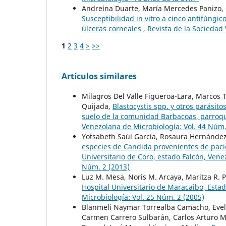
Andreína Duarte, María Mercedes Panizo, G
Susceptibilidad in vitro a cinco antifúngi
úlceras corneales
,
Revista de la Sociedad
1
2
3
4
>
>>
Artículos similares
Milagros Del Valle Figueroa-Lara, Marcos 
Quijada,
Blastocystis spp. y otros parásit
suelo de la comunidad Barbacoas, parroq
Venezolana de Microbiología: Vol. 44 Núm.
Yotsabeth Saúl García, Rosaura Hernández
especies de Candida provenientes de pacie
Universitario de Coro, estado Falcón, Ven
Núm. 2 (2013)
Luz M. Mesa, Noris M. Arcaya, Maritza R. 
Hospital Universitario de Maracaibo, Esta
Microbiología: Vol. 25 Núm. 2 (2005)
Blanmeli Naymar Torrealba Camacho, Evelyn
Carmen Carrero Sulbarán, Carlos Arturo 