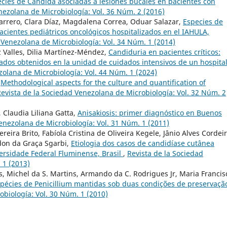
cies de Candida asociadas a lesiones bucales en pacientes con
nezolana de Microbiología: Vol. 36 Núm. 2 (2016)
arrero, Clara Díaz, Magdalena Correa, Oduar Salazar,
Especies de
acientes pediátricos oncológicos hospitalizados en el IAHULA,
 Venezolana de Microbiología: Vol. 34 Núm. 1 (2014)
 Valles, Dilia Martínez-Méndez,
Candiduria en pacientes críticos:
slados obtenidos en la unidad de cuidados intensivos de un hospita
zolana de Microbiología: Vol. 44 Núm. 1 (2024)
,
Methodological aspects for the culture and quantification of
evista de la Sociedad Venezolana de Microbiología: Vol. 32 Núm. 2
Claudia Liliana Gatta,
Anisakiosis: primer diagnóstico en Buenos
enezolana de Microbiología: Vol. 31 Núm. 1 (2011)
eira Brito, Fabíola Cristina de Oliveira Kegele, Jânio Alves Cordeir
idon da Graça Sgarbi,
Etiologia dos casos de candidíase cutânea
ersidade Federal Fluminense, Brasil
,
Revista de la Sociedad
 1 (2013)
s, Michel da S. Martins, Armando da C. Rodrigues Jr, Maria Francis
spécies de Penicillium mantidas sob duas condições de preservaç
obiología: Vol. 30 Núm. 1 (2010)