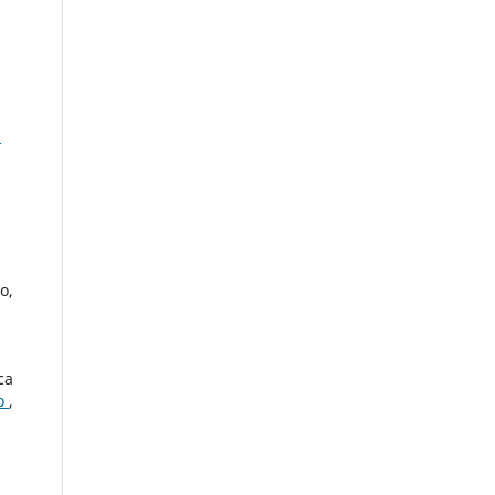
l
o,
ca
ão
,