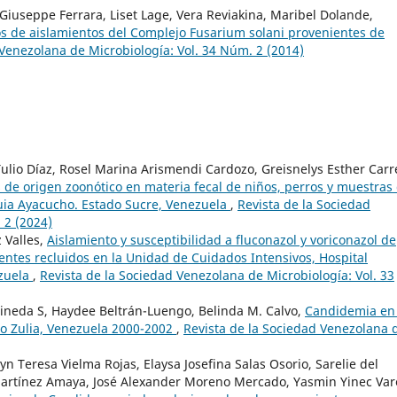
iuseppe Ferrara, Liset Lage, Vera Reviakina, Maribel Dolande,
cos de aislamientos del Complejo Fusarium solani provenientes de
 Venezolana de Microbiología: Vol. 34 Núm. 2 (2014)
Tulio Díaz, Rosel Marina Arismendi Cardozo, Greisnelys Esther Car
os de origen zoonótico en materia fecal de niños, perros y muestras
uia Ayacucho. Estado Sucre, Venezuela
,
Revista de la Sociedad
 2 (2024)
 Valles,
Aislamiento y susceptibilidad a fluconazol y voriconazol de
ntes recluidos en la Unidad de Cuidados Intensivos, Hospital
ezuela
,
Revista de la Sociedad Venezolana de Microbiología: Vol. 33
Pineda S, Haydee Beltrán-Luengo, Belinda M. Calvo,
Candidemia en 
do Zulia, Venezuela 2000-2002
,
Revista de la Sociedad Venezolana 
 Teresa Vielma Rojas, Elaysa Josefina Salas Osorio, Sarelie del
Martínez Amaya, José Alexander Moreno Mercado, Yasmin Yinec Var