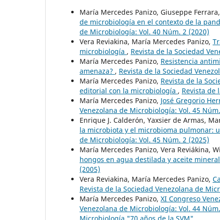
María Mercedes Panizo, Giuseppe Ferrara,
de microbiología en el contexto de la pa
de Microbiología: Vol. 40 Núm. 2 (2020)
Vera Reviakina, María Mercedes Panizo,
Tr
microbiología
,
Revista de la Sociedad Ven
María Mercedes Panizo,
Resistencia antim
amenaza?
,
Revista de la Sociedad Venezol
María Mercedes Panizo,
Revista de la Soc
editorial con la microbiología
,
Revista de 
María Mercedes Panizo,
José Gregorio He
Venezolana de Microbiología: Vol. 45 Núm.
Enrique J. Calderón, Yaxsier de Armas, Ma
la microbiota y el microbioma pulmonar: u
de Microbiología: Vol. 45 Núm. 2 (2025)
María Mercedes Panizo, Vera Reviákina, W
hongos en agua destilada y aceite minera
(2005)
Vera Reviakina, María Mercedes Panizo,
Ca
Revista de la Sociedad Venezolana de Micr
María Mercedes Panizo,
XI Congreso Vene
Venezolana de Microbiología: Vol. 44 Núm
Microbiología "70 años de la SVM"