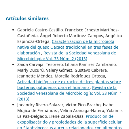
Artículos similares
Gabriela Castro-Castillo, Francisco Ernesto Martínez-
Castañeda, Ángel Roberto Martínez-Campos, Angélica
Espinoza-Ortega,
Caracterización de la microbiota
nativa del queso Oaxaca tradicional en tres fases de
elaboración
,
Revista de la Sociedad Venezolana de
Microbiología: Vol. 33 Núm. 2 (2013)
Zaida Carvajal Tesorero, Liliana Ramírez Zambrano,
Marly Ducurú, Valery Gómez, Gustavo Cabrera,
Jeannette Méndez, Morella Rodríguez Ortega,
Actividad biológica de extractos de tres plantas sobre
bacterias patógenas para el humano
,
Revista de la
Sociedad Venezolana de Microbiología: Vol. 33 Núm. 1
(2013)
Jhoandry Rivera-Salazar, Víctor Pico-Bracho, Isabel
Mujica de Fernández, Velina Aranaga-Natera, Yolaimis
La Paz-Delgado, Irene Zabala-Díaz,
Producción de
exopolisacárido y propiedades de la superficie celular
en Staphylococcus aureus relacionados con alimentos