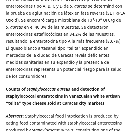
enterotoxinas tipo A, B, C y D de
S. aureus
se determinó con
la prueba de aglutinación de látex en fase reversa (SET RPLA
3
4
Oxoid). Se encontró carga microbiana de 10
-10
UFC/g de
S. aureus
en el 40,0% de las muestras. Se detectaron
enterotoxinas estafilocócicas en 34,2% de las muestras,
resultando la enterotoxina tipo A la más frecuente (80,7%).
El queso blanco artesanal tipo “telita” expendido en
mercados de la ciudad de Caracas revela deficientes
medidas sanitarias en su expendio y la presencia de
enterotoxinas representa un potencial riesgo para la salud
de los consumidores.
Counts of
Staphylococcus aureus
and detection of
staphylococcal enterotoxins in Venezuelan white artisan
“telita” type cheese sold at Caracas city markets
Abstract
:
Staphylococcal food intoxication is produced by
eating food contaminated with staphylococcal enterotoxins
produced by
Staphylococcus aureus,
constituting one of the