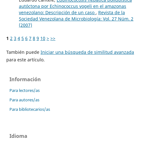
autóctona por Echinococcus vogeli en el amazonas
venezolano: Descripción de un caso
,
Revista de la
Sociedad Venezolana de Microbiología: Vol. 27 Núm. 2
(2007)
1
2
3
4
5
6
7
8
9
10
>
>>
También puede
Iniciar una búsqueda de similitud avanzada
para este artículo.
Información
Para lectores/as
Para autores/as
Para bibliotecarios/as
Idioma