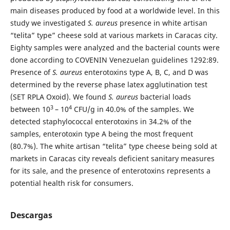
main diseases produced by food at a worldwide level. In this
study we investigated
S. aureus
presence in white artisan
“telita” type” cheese sold at various markets in Caracas city.
Eighty samples were analyzed and the bacterial counts were
done according to COVENIN Venezuelan guidelines 1292:89.
Presence of
S. aureus
enterotoxins type A, B, C, and D was
determined by the reverse phase latex agglutination test
(SET RPLA Oxoid). We found
S. aureus
bacterial loads
3
4
between 10
– 10
CFU/g in 40.0% of the samples. We
detected staphylococcal enterotoxins in 34.2% of the
samples, enterotoxin type A being the most frequent
(80.7%). The white artisan “telita” type cheese being sold at
markets in Caracas city reveals deficient sanitary measures
for its sale, and the presence of enterotoxins represents a
potential health risk for consumers.
Descargas