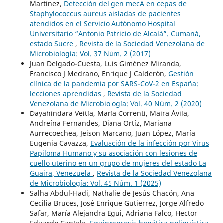
Martinez,
Detección del gen mecA en cepas de
Staphylococcus aureus aisladas de pacientes
atendidos en el Servicio Autónomo Hospital
Universitario “Antonio Patricio de Alcalá”. Cumaná,
estado Sucre
,
Revista de la Sociedad Venezolana de
Microbiología: Vol. 37 Núm. 2 (2017)
Juan Delgado-Cuesta, Luis Giménez Miranda,
Francisco J Medrano, Enrique J Calderón,
Gestión
clínica de la pandemia por SARS-CoV-2 en España:
lecciones aprendidas
,
Revista de la Sociedad
Venezolana de Microbiología: Vol. 40 Núm. 2 (2020)
Dayahindara Veitía, María Correnti, Maira Ávila,
Andreína Fernandes, Diana Ortíz, Mariana
Aurrecoechea, Jeison Marcano, Juan López, María
Eugenia Cavazza,
Evaluación de la infección por Virus
Papiloma Humano y su asociación con lesiones de
cuello uterino en un grupo de mujeres del estado La
Guaira, Venezuela
,
Revista de la Sociedad Venezolana
de Microbiología: Vol. 45 Núm. 1 (2025)
Salha Abdul-Hadi, Nathalie de Jesús Chacón, Ana
Cecilia Bruces, José Enrique Gutierrez, Jorge Alfredo
Safar, María Alejandra Egui, Adriana Falco, Hector
Eduardo Cantele,
Equinococosis hepática poliquística