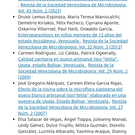
,
Revista de la Sociedad Venezolana de Microbiología:
Vol. 43 Núm. 2 (2023)
Druvic Lemus-Espinoza, María Teresa Maniscalchi,
Demetrio Kiriakos, Félix Pacheco, Cipriano Aponte,
Oskarina Villarroel, Paul Harb, Oswaldo García,
Enteroparasitosis en niños menores de 12 años del
estado Anzoátegui, Venezuela
,
Revista de la Sociedad
Venezolana de Microbiología: Vol. 32 Núm. 2 (2012)
Carmen Rodríguez, Liz Caldas, Patrick Ogeerally,
Calidad sanitaria en queso artesanal tipo “telita”.
Upata, estado Bolívar, Venezuela
,
Revista de la
Sociedad Venezolana de Microbiología: Vol. 29 Núm. 2
(2009)
José Gregorio Márquez, Carmen Elena García Rojas,
Efecto de la nisina sobre la microflora patógena del
queso blanco artesanal tipo“telita” elaborado en una
quesera de Upata, Estado Bolívar, Venezuela
,
Revista
de la Sociedad Venezolana de Microbiología: Vol. 27
Núm. 2 (2007)
Elsa Salazar de Vegas, Ángel Tiappa, Juleanny Marval,
Leidy Gámez, Dulce Trujillo, Militza Guzmán, Diorelis
González, Luzmila Albarado, Yasmina Araque, Dianny