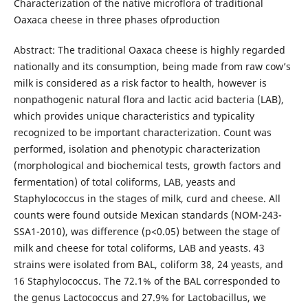
Characterization of the native microflora of traditional
Oaxaca cheese in three phases ofproduction
Abstract: The traditional Oaxaca cheese is highly regarded
nationally and its consumption, being made from raw cow’s
milk is considered as a risk factor to health, however is
nonpathogenic natural flora and lactic acid bacteria (LAB),
which provides unique characteristics and typicality
recognized to be important characterization. Count was
performed, isolation and phenotypic characterization
(morphological and biochemical tests, growth factors and
fermentation) of total coliforms, LAB, yeasts and
Staphylococcus in the stages of milk, curd and cheese. All
counts were found outside Mexican standards (NOM-243-
SSA1-2010), was difference (p<0.05) between the stage of
milk and cheese for total coliforms, LAB and yeasts. 43
strains were isolated from BAL, coliform 38, 24 yeasts, and
16 Staphylococcus. The 72.1% of the BAL corresponded to
the genus Lactococcus and 27.9% for Lactobacillus, we