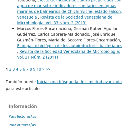
agua de mar sobre indicadores sanitarios en aguas
marinas de balnearios de Chichiriviche, estado Falcón,
Venezuela
,
Revista de la Sociedad Venezolana de
Microbiología: Vol. 33 Núm. 2 (2013)
Marcos Flores-Encarnacióna, Germán Rubén Aguilar
Gutiérrez, Carlos Cabrera-Maldonado, José Enrique
Guzmán-Flores, María del Socorro Flores-Encarnación,
El impacto biológico de los autoinductores bacterianos
,
Revista de la Sociedad Venezolana de Microbiología:
Vol. 31 Núm. 2 (2011)
1
2
3
4
5
6
7
8
9
10
>
>>
También puede
Iniciar una búsqueda de similitud avanzada
para este artículo.
Información
Para lectores/as
Para autores/as