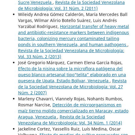
Sucre,Venezuela
,
Revista de la Sociedad Venezolana
de Microbiología: Vol. 31 Núm. 2 (2011)
Wileidy Andrea Gómez Calderón, María Mercedes Ball
Vargas, Wilmar Alirio Botello Suárez, Luis Andrés
Yarzábal Rodríguez,
Horizontal transfer of heavy metal
and antibiotic-resistance markers between indigenous
bacteria, colonizing mercury contaminated tailing
ponds in southern Venezuela, and human pathogens
,
Revista de la Sociedad Venezolana de Microbiología:
Vol. 33 Núm. 2 (2013)
José Gregorio Márquez, Carmen Elena García Rojas,
Efecto de la nisina sobre la microflora patógena del
queso blanco artesanal tipo“telita” elaborado en una
quesera de Upata, Estado Bolívar, Venezuela
,
Revista
de la Sociedad Venezolana de Microbiología: Vol. 27
Núm. 2 (2007)
Marleny Chavarri, Viannely Rojas, Nohants Rumbos,
Rosmar Narcise,
Detección de microorganismos en
maíz tierno molido comercializado en Maracay, estado
Aragua, Venezuela
,
Revista de la Sociedad
Venezolana de Microbiología: Vol. 34 Núm. 1 (2014)
Jackeline Cortez, Yassellis Ruiz, Luís Medina, Oscar
Valbuena,
Efecto de medios de cultivo preparados con