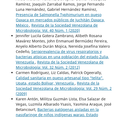
Ramírez, Joaquín Zarrabal Ramos, Jorge Fernando
Luna Hernández, Gabriel Hernández Ramírez,
Presencia de Salmonella Typhimurium en queso
Oaxaca en mercados públicos de Juchitán Oaxaca,
México
,
Revista de la Sociedad Venezolana de
Microbiología: Vol. 40 Núm. 1 (2020)
Jennifer Lucila Gotera Zambrano, Alibeth Rosana
Mavárez Montes, John Enmanuel Bermúdez Fereira,
Anyelo Alberto Durán Mojica, Nereida Josefina Valero
Cedeño,
Seroprevalencia de virus respiratorios y
bacterias atípicas en una población del estado Zulia,
Venezuela
,
Revista de la Sociedad Venezolana de
Microbiología: Vol. 32 Núm. 2 (2012)
Carmen Rodríguez, Liz Caldas, Patrick Ogeerally,
Calidad sanitaria en queso artesanal tipo “telita”.
Upata, estado Bolívar, Venezuela
,
Revista de la
Sociedad Venezolana de Microbiología: Vol. 29 Núm. 2
(2009)
Karen Antón, Militza Guzmán Lista, Elsa Salazar de
Vegas, Luzmila Albarado Ysasis, Yasmina Araque, José
Betancourt,
Bacterias patógenas aisladas en la
nasofaringe de niños indígenas warao. Estado