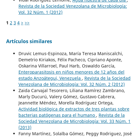
Revista de la Sociedad Venezolana de Microbiología:
Vol. 32 Núm. 1 (2012)
1
2
3
4
>
>>
Artículos similares
Druvic Lemus-Espinoza, María Teresa Maniscalchi,
Demetrio Kiriakos, Félix Pacheco, Cipriano Aponte,
Oskarina Villarroel, Paul Harb, Oswaldo García,
Enteroparasitosis en niños menores de 12 años del
estado Anzoátegui, Venezuela
,
Revista de la Sociedad
Venezolana de Microbiología: Vol. 32 Núm. 2 (2012)
Zaida Carvajal Tesorero, Liliana Ramírez Zambrano,
Marly Ducurú, Valery Gómez, Gustavo Cabrera,
Jeannette Méndez, Morella Rodríguez Ortega,
Actividad biológica de extractos de tres plantas sobre
bacterias patógenas para el humano
,
Revista de la
Sociedad Venezolana de Microbiología: Vol. 33 Núm. 1
(2013)
Fanny Martínez, Solalba Gómez, Peggy Rodriguez, José