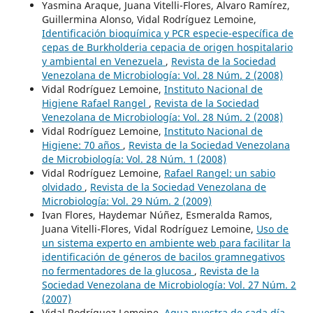
Yasmina Araque, Juana Vitelli-Flores, Alvaro Ramírez,
Guillermina Alonso, Vidal Rodríguez Lemoine,
Identificación bioquímica y PCR especie-específica de
cepas de Burkholderia cepacia de origen hospitalario
y ambiental en Venezuela
,
Revista de la Sociedad
Venezolana de Microbiología: Vol. 28 Núm. 2 (2008)
Vidal Rodríguez Lemoine,
Instituto Nacional de
Higiene Rafael Rangel
,
Revista de la Sociedad
Venezolana de Microbiología: Vol. 28 Núm. 2 (2008)
Vidal Rodríguez Lemoine,
Instituto Nacional de
Higiene: 70 años
,
Revista de la Sociedad Venezolana
de Microbiología: Vol. 28 Núm. 1 (2008)
Vidal Rodríguez Lemoine,
Rafael Rangel: un sabio
olvidado
,
Revista de la Sociedad Venezolana de
Microbiología: Vol. 29 Núm. 2 (2009)
Ivan Flores, Haydemar Núñez, Esmeralda Ramos,
Juana Vitelli-Flores, Vidal Rodríguez Lemoine,
Uso de
un sistema experto en ambiente web para facilitar la
identificación de géneros de bacilos gramnegativos
no fermentadores de la glucosa
,
Revista de la
Sociedad Venezolana de Microbiología: Vol. 27 Núm. 2
(2007)
Vidal Rodríguez Lemoine,
Agua nuestra de cada día
,