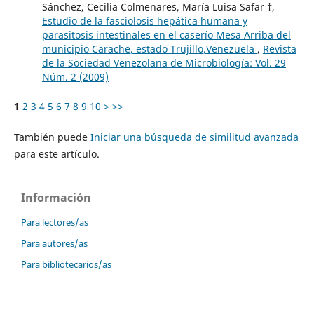
Sánchez, Cecilia Colmenares, María Luisa Safar †,
Estudio de la fasciolosis hepática humana y
parasitosis intestinales en el caserío Mesa Arriba del
municipio Carache, estado Trujillo,Venezuela
,
Revista
de la Sociedad Venezolana de Microbiología: Vol. 29
Núm. 2 (2009)
1
2
3
4
5
6
7
8
9
10
>
>>
También puede
Iniciar una búsqueda de similitud avanzada
para este artículo.
Información
Para lectores/as
Para autores/as
Para bibliotecarios/as