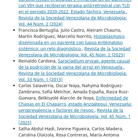
con VIH que recibieron terapia antirretroviral con TLD
en el periodo 2020-2022. Estado Táchira, Venezuela
,
Revista de la Sociedad Venezolana de Microbiología:
Vol. 44 Núm. 2 (2024)
Francisca Bertuglia, Julio Castro, Aleiram Chaurio,
Martín Rodríguez, Marcello Norrito,
Histoplasmosis
diseminada en un paciente con lupus eritematoso
sistémico: un reto diagnóstico
,
Revista de la Sociedad
Venezolana de Microbiología: Vol. 45 Núm. 2 (2025)
Reinaldo Cardona,
Sarocladium oryzae: agente causal
de la pudrición de la vaina del arroz en Venezuela
,
Revista de la Sociedad Venezolana de Microbiología:
Vol. 33 Núm. 1 (2013)
Carlos Salaverría, Oscar Noya, Nahyma Rodríguez-
Zambrano, Sofía Melchor, Amada España, Raiza Ruiz-
Guevara, Belkisyolé Alarcón de Noya,
Enfermedad de
Chagas en El Chaparro, estado Anzoátegui, Venezuela:
seroprevalencia y factores de riesgo
,
Revista de la
Sociedad Venezolana de Microbiología: Vol. 45 Núm. 1
(2025)
Salha Abdul-Hadi, Ivonne Figueira, Carlos Madera,
Carolina Olaizola, Rosa Contreras, María Antonia