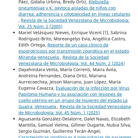
Páez, Gidalia Urbina, Bredy Ortiz,
Klebsiella
pneumoniae y K. oxytoca aisladas de niños con
diarrea: adherencia y citotoxicidad en líneas celulares
,
Revista de la Sociedad Venezolana de Microbiología:
Vol. 25 Núm. 2 (2005)
Mariel Velásquez Nieves, Enrique Vicent (†), Sabrina
Rodríguez-Brito, Moreangelys Evia, Angélica Castro,
Edith Ortega,
Reporte de un caso clínico de
esporotricosis por transmisión zoonótica en el estado
Miranda-Venezuela
,
Revista de la Sociedad
Venezolana de Microbiología: Vol. 44 Núm. 2 (2024)
Dayahindara Veitía, María Correnti, Maira Ávila,
Andreína Fernandes, Diana Ortíz, Mariana
Aurrecoechea, Jeison Marcano, Juan López, María
Eugenia Cavazza,
Evaluación de la infección por Virus
Papiloma Humano y su asociación con lesiones de
cuello uterino en un grupo de mujeres del estado La
Guaira, Venezuela
,
Revista de la Sociedad Venezolana
de Microbiología: Vol. 45 Núm. 1 (2025)
Aguasanta González-Delatorre, Dalet Navas, Elizabeth
Mantilla, Samuel Vielma, Gillmer Dugarte, Nubia Silva,
Sergio Guzmán, Guillermo Terán-Ángel,
Características virológicas e inmunitarias de pacientes