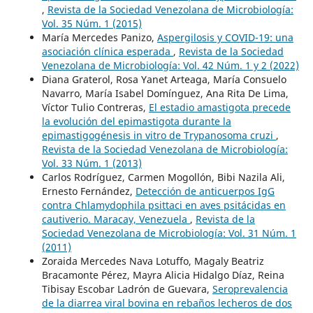
,
Revista de la Sociedad Venezolana de Microbiología:
Vol. 35 Núm. 1 (2015)
María Mercedes Panizo,
Aspergilosis y COVID-19: una
asociación clínica esperada
,
Revista de la Sociedad
Venezolana de Microbiología: Vol. 42 Núm. 1 y 2 (2022)
Diana Graterol, Rosa Yanet Arteaga, María Consuelo
Navarro, María Isabel Domínguez, Ana Rita De Lima,
Víctor Tulio Contreras,
El estadio amastigota precede
la evolución del epimastigota durante la
epimastigogénesis in vitro de Trypanosoma cruzi
,
Revista de la Sociedad Venezolana de Microbiología:
Vol. 33 Núm. 1 (2013)
Carlos Rodríguez, Carmen Mogollón, Bibi Nazila Ali,
Ernesto Fernández,
Detección de anticuerpos IgG
contra Chlamydophila psittaci en aves psitácidas en
cautiverio. Maracay, Venezuela
,
Revista de la
Sociedad Venezolana de Microbiología: Vol. 31 Núm. 1
(2011)
Zoraida Mercedes Nava Lotuffo, Magaly Beatriz
Bracamonte Pérez, Mayra Alicia Hidalgo Díaz, Reina
Tibisay Escobar Ladrón de Guevara,
Seroprevalencia
de la diarrea viral bovina en rebaños lecheros de dos