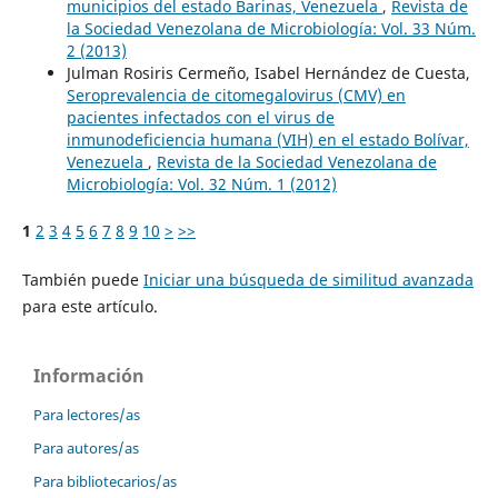
municipios del estado Barinas, Venezuela
,
Revista de
la Sociedad Venezolana de Microbiología: Vol. 33 Núm.
2 (2013)
Julman Rosiris Cermeño, Isabel Hernández de Cuesta,
Seroprevalencia de citomegalovirus (CMV) en
pacientes infectados con el virus de
inmunodeficiencia humana (VIH) en el estado Bolívar,
Venezuela
,
Revista de la Sociedad Venezolana de
Microbiología: Vol. 32 Núm. 1 (2012)
1
2
3
4
5
6
7
8
9
10
>
>>
También puede
Iniciar una búsqueda de similitud avanzada
para este artículo.
Información
Para lectores/as
Para autores/as
Para bibliotecarios/as