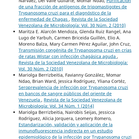
Narváez, Del Valle Guilarte, Momar Ndao,
Purificación
de una fracción de antígenos de tripomastigotes de
Trypanosoma cruzi para el diagnóstico de la
enfermedad de Chagas
,
Revista de la Sociedad
Venezolana de Microbiología: Vol. 30 Núm. 2 (2010)
Maritza E. Alarcón Mendoza, Glenda Ruiz Rangel, Ana
Lugo de Yarbuh, Carmen Briceida Guillén, Elio A.
Moreno Balza, Mary Carmen Pérez Aguilar, John Cruz,
Transmisión congénita de Trypanosoma cruzi en crías
de ratas Wistar con infección chagásica aguda
,
Revista de la Sociedad Venezolana de Microbiología:
Vol. 30 Núm. 2 (2010)
Mariolga Berrizbeitia, Favianny González, Momar
Ndao, Brian Ward, Jessica Rodríguez, Yliana Cortéz,
Seroprevalencia de infección por Trypanosoma cruzi
en bancos de sangre públicos del oriente de
Venezuela
,
Revista de la Sociedad Venezolana de
Microbiología: Vol. 34 Núm. 1 (2014)
Mariolga Berrizbeitia, Nairobis Seijas, Jessicca
Rodríguez, Alicia Jorquera, Leomery Romero,
Estandarización, validación y aplicación de la
inmunofluorescencia indirecta en un estudio
epidemiológico de la infección por Trypanosoma cruzi