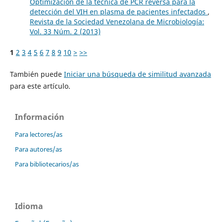
Optimización de la técnica de PCR reversa para la
detección del VIH en plasma de pacientes infectados
,
Revista de la Sociedad Venezolana de Microbiología:
Vol. 33 Núm. 2 (2013)
1
2
3
4
5
6
7
8
9
10
>
>>
También puede
Iniciar una búsqueda de similitud avanzada
para este artículo.
Información
Para lectores/as
Para autores/as
Para bibliotecarios/as
Idioma