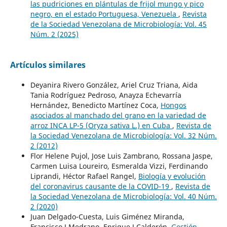
las pudriciones en plántulas de frijol mungo y pico
negro, en el estado Portuguesa, Venezuela
,
Revista
de la Sociedad Venezolana de Microbiología: Vol. 45
Núm. 2 (2025)
Artículos similares
Deyanira Rivero González, Ariel Cruz Triana, Aida
Tania Rodríguez Pedroso, Anayza Echevarría
Hernández, Benedicto Martínez Coca,
Hongos
asociados al manchado del grano en la variedad de
arroz INCA LP-5 (Oryza sativa L.) en Cuba
,
Revista de
la Sociedad Venezolana de Microbiología: Vol. 32 Núm.
2 (2012)
Flor Helene Pujol, Jose Luis Zambrano, Rossana Jaspe,
Carmen Luisa Loureiro, Esmeralda Vizzi, Ferdinando
Liprandi, Héctor Rafael Rangel,
Biología y evolución
del coronavirus causante de la COVID-19
,
Revista de
la Sociedad Venezolana de Microbiología: Vol. 40 Núm.
2 (2020)
Juan Delgado-Cuesta, Luis Giménez Miranda,
Francisco J Medrano, Enrique J Calderón,
Gestión