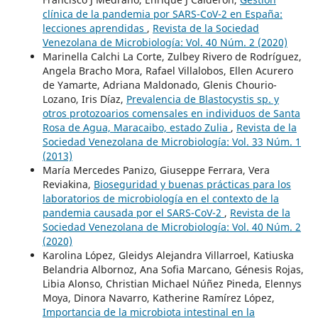
clínica de la pandemia por SARS-CoV-2 en España:
lecciones aprendidas
,
Revista de la Sociedad
Venezolana de Microbiología: Vol. 40 Núm. 2 (2020)
Marinella Calchi La Corte, Zulbey Rivero de Rodríguez,
Angela Bracho Mora, Rafael Villalobos, Ellen Acurero
de Yamarte, Adriana Maldonado, Glenis Chourio-
Lozano, Iris Díaz,
Prevalencia de Blastocystis sp. y
otros protozoarios comensales en individuos de Santa
Rosa de Agua, Maracaibo, estado Zulia
,
Revista de la
Sociedad Venezolana de Microbiología: Vol. 33 Núm. 1
(2013)
María Mercedes Panizo, Giuseppe Ferrara, Vera
Reviakina,
Bioseguridad y buenas prácticas para los
laboratorios de microbiología en el contexto de la
pandemia causada por el SARS-CoV-2
,
Revista de la
Sociedad Venezolana de Microbiología: Vol. 40 Núm. 2
(2020)
Karolina López, Gleidys Alejandra Villarroel, Katiuska
Belandria Albornoz, Ana Sofia Marcano, Génesis Rojas,
Libia Alonso, Christian Michael Núñez Pineda, Elennys
Moya, Dinora Navarro, Katherine Ramírez López,
Importancia de la microbiota intestinal en la