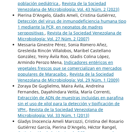
población pediátrica
,
Revista de la Sociedad
Venezolana de Microbiología: Vol. 43 Núm. 2 (2023)
Pierina D’Angelo, Gladis Ameli, Cristina Gutiérrez,
Detección del virus de inmunodeficiencia humana tipo
1 mediante la PCR, en neonatos de madres
seropositivas
,
Revista de la Sociedad Venezolana de
Microbiología: Vol. 27 Núm. 2 (2007)
Messaria Ginestre Pérez, Sonia Romero Añez,
Gresleida Rincón Villalobos, Maribel Castellano
González, Yeiny Ávila Roo, Gladis Colina López,
Armindo Perozo Mena,
Indicadores entéricos en
vegetales frescos que se comercializan en mercados
populares de Maracaibo
,
Revista de la Sociedad
Venezolana de Microbiología: Vol. 29 Núm. 1 (2009)
Zoraya De Guglielmo, Maira Ávila, Andreína
Fernandes, Dayahíndara Veitía, María Correnti,
Extracción de ADN de muestras incluidas en parafina
sin el uso de xilol para la detección y tipificación de
VPH
,
Revista de la Sociedad Venezolana de
Microbiología: Vol. 33 Núm. 1 (2013)
Gladys Inocencia Ameli Marcozzi, Cristina del Rosario
Gutiérrez García, Pierina D’Angelo, Héctor Rangel,